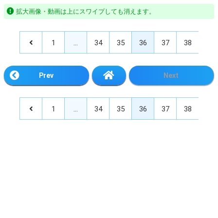
拡大画像・動画は上にスワイプしても消えます。
1
…
34
35
36
37
38
Prev
Next
1
…
34
35
36
37
38