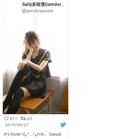
Sally多啦雪(iamdorasnow)
@iamdorasnow
817
65
2019/09/27
It's Done! ୧(⁎˃ ◡˂⁎)୨ꔛ♩ Casual