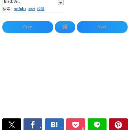
Black Sei
検索：
seifuku
jkset
校服
Prev
Next
0
1
0