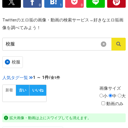
0
1
0
Twitterのエロ垢の画像・動画の検索サービス→好きなエロ垢画
像を調べてみよう！
×
×
校服
1 ～ 1件/
人気タグ一覧
全1件
画像
サイズ
新着
古い
いいね
小
中
大
動画のみ
拡大画像・動画は上にスワイプしても消えます。