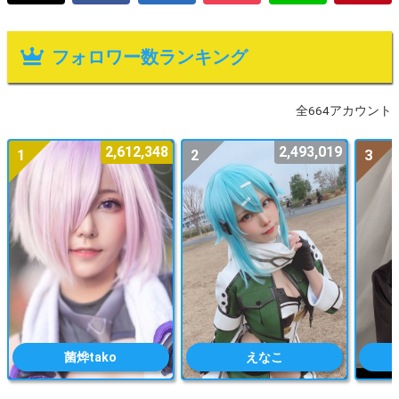
フォロワー数ランキング
全664アカウント
2,612,348
2,493,019
1
2
3
菌烨tako
えなこ