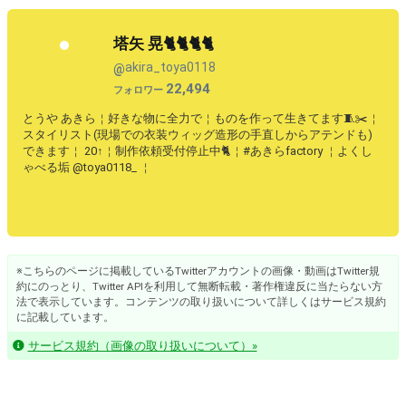
塔矢 晃🐈🐈🐈🐈
akira_toya0118
@
22,494
フォロワー
とうや あきら￤好きな物に全力で￤ものを作って生きてます🧵✂️￤
スタイリスト(現場での衣装ウィッグ造形の手直しからアテンドも)
できます￤ 20↑￤制作依頼受付停止中🐈￤#あきらfactory ￤よくし
ゃべる垢 @toya0118_ ￤
※こちらのページに掲載しているTwitterアカウントの画像・動画はTwitter規
約にのっとり、Twitter APIを利用して無断転載・著作権違反に当たらない方
法で表示しています。コンテンツの取り扱いについて詳しくはサービス規約
に記載しています。
サービス規約（画像の取り扱いについて）»