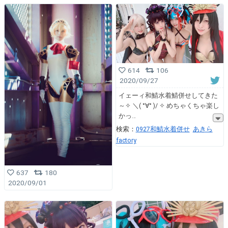
614
106
2020/09/27
イェーィ和鯖水着鯖併せしてきた
～✧ ＼( °∀° )/ ✧ めちゃくちゃ楽し
かっ
検索：
0927和鯖水着併せ
あきら
factory
637
180
2020/09/01