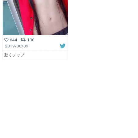
644
130
2019/08/09
動くノッブ