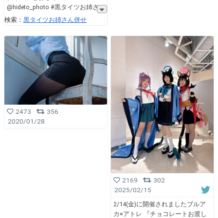
@hideto_photo #黒タイツお姉さ
検索：
黒タイツお姉さん併せ
2473
356
2020/01/28
2169
302
2025/02/15
2/14(金)に開催されましたブルア
カ×アトレ 『チョコレートお渡し