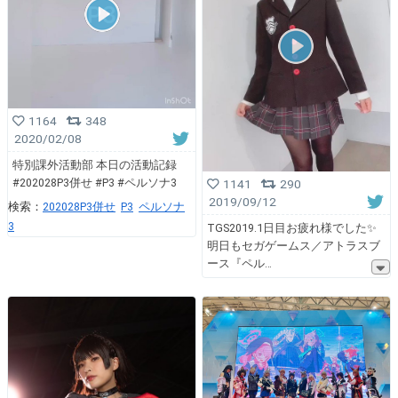
1164
348
2020/02/08
特別課外活動部 本日の活動記録
#202028P3併せ #P3 #ペルソナ3
1141
290
2019/09/12
検索：
202028P3併せ
P3
ペルソナ
3
TGS2019.1日目お疲れ様でした✨
明日もセガゲームス／アトラスブ
ース『ペル