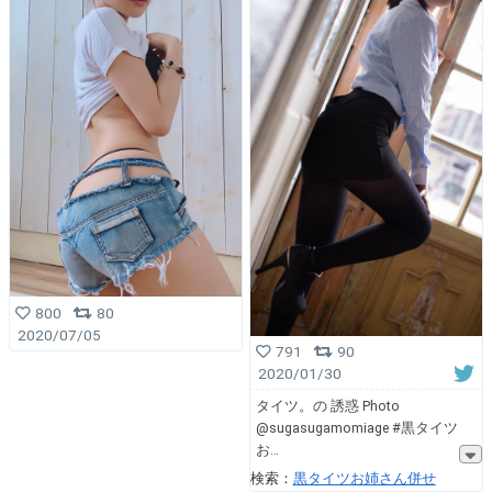
800
80
2020/07/05
791
90
2020/01/30
タイツ。の 誘惑 Photo
@sugasugamomiage #黒タイツ
お
検索：
黒タイツお姉さん併せ