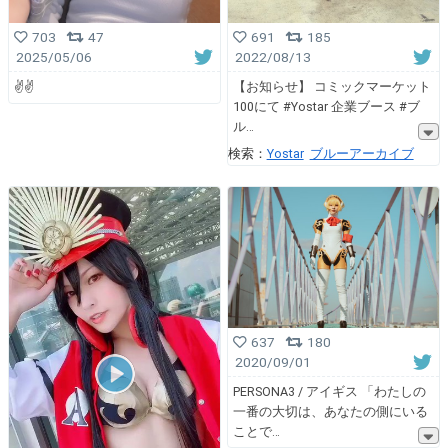
703
47
691
185
2025/05/06
2022/08/13
✌️✌️
【お知らせ】 コミックマーケット
100にて #Yostar 企業ブース #ブ
ル
検索：
Yostar
ブルーアーカイブ
637
180
2020/09/01
PERSONA3 / アイギス 「わたしの
一番の大切は、あなたの側にいる
ことで