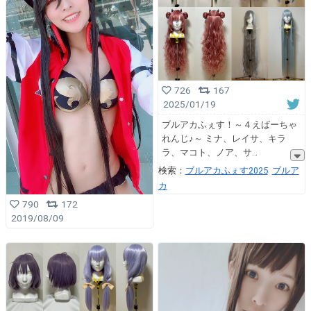
726
167
2025/01/19
ブルアカふぇす！～４えばーちゃ
れんじ♪～ ミナ、レイサ、キラ
ラ、マコト、ノア、サ
検索：
ブルアカふぇす2025
ブルア
カ
790
172
2019/08/09