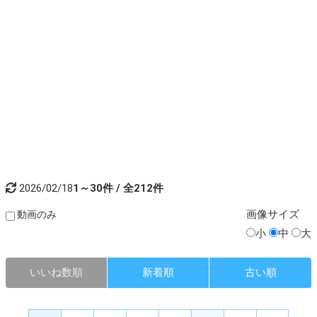
2026/02/18
1～30件 / 全212件
画像
サイズ
動画のみ
小
中
大
いいね数順
新着順
古い順