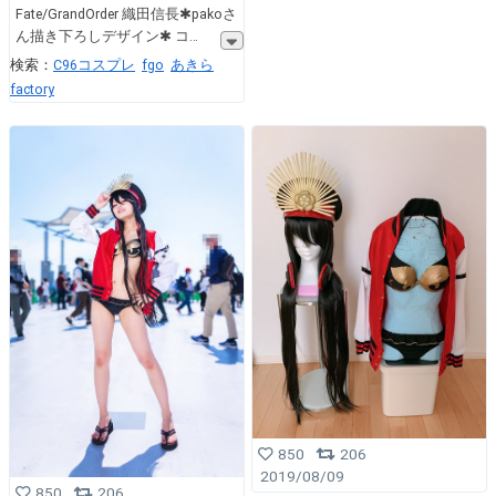
Fate/GrandOrder 織田信長✱pakoさ
ん描き下ろしデザイン✱ コ
検索：
C96コスプレ
fgo
あきら
factory
850
206
2019/08/09
850
206