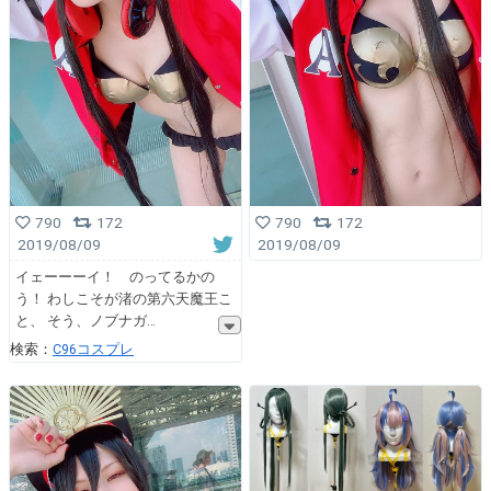
790
172
790
172
2019/08/09
2019/08/09
イェーーーイ！ のってるかの
う！ わしこそが渚の第六天魔王こ
と、 そう、ノブナガ
検索：
C96コスプレ