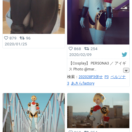
879
96
2020/01/25
868
254
2020/02/09
【Cosplay】 PERSONA3 ／ アイギ
ス Photo @mar
検索：
202028P3併せ
P3
ペルソナ
3
あきらfactory