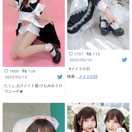
1707
115
2025/05/10
#メイドの日
1806
128
検索：
メイドの日
2022/02/13
たくし上げメイド服 けもみみドロ
ワコーデ💓