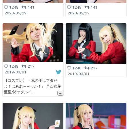
1248
141
1248
141
2020/05/29
2020/05/29
1248
217
1248
217
2019/03/01
2019/03/01
【コスプレ】 『私の手はブタだ
よ！ばああ～～っか！』 早乙女芽
亜里/賭ケグルイ