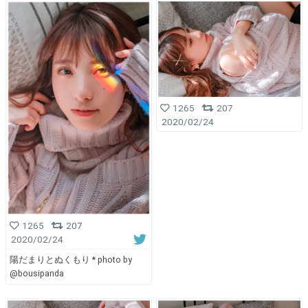
1265
207
2020/02/24
1265
207
2020/02/24
陽だまりとぬくもり * photo by
@bousipanda