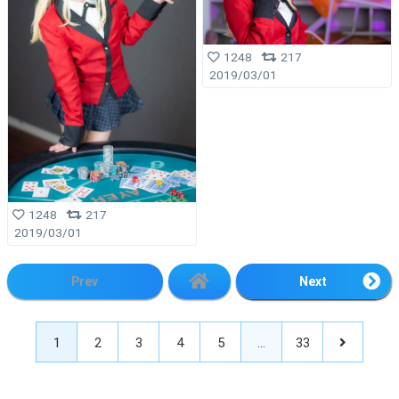
1248
217
2019/03/01
1248
217
2019/03/01
Prev
Next
1
2
3
4
5
…
33