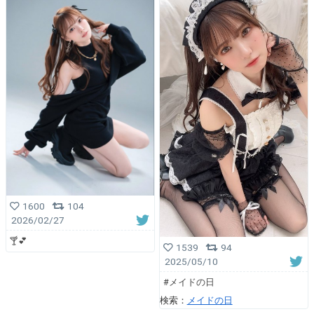
1600
104
2026/02/27
︎🍸💕︎︎
1539
94
2025/05/10
#メイドの日
検索：
メイドの日