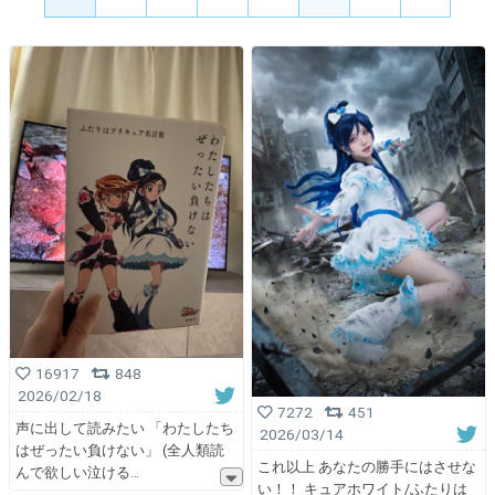
16917
848
2026/02/18
7272
451
声に出して読みたい 「わたしたち
2026/03/14
はぜったい負けない」 (全人類読
これ以上 あなたの勝手にはさせな
んで欲しい泣ける
い！！ キュアホワイト/ふたりは