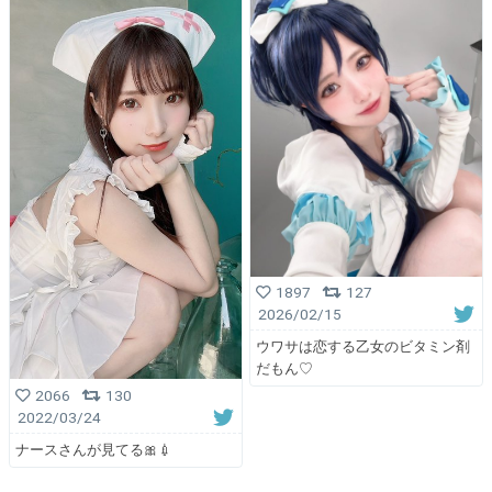
1897
127
2026/02/15
ウワサは恋する乙女のビタミン剤
だもん♡
2066
130
2022/03/24
ナースさんが見てる🎀💉