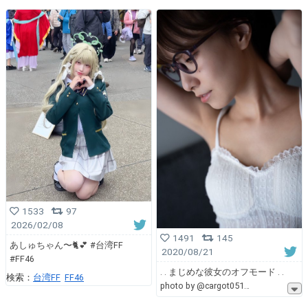
1533
97
2026/02/08
1491
145
あしゅちゃん〜🐈💕 #台湾FF
2020/08/21
#FF46
. . まじめな彼女のオフモード . .
検索：
台湾FF
FF46
photo by @cargot051