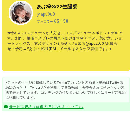
あぷ💎3/22生誕祭
apu0u0
@
65,158
フォロワー
かわいいコスチュームが大好き。コスプレイヤー＆ポトレモデルで
す。創作、版権コスプレの写真をあげます💎アニメ、美少女、ショ
ートソックス、衣装デザインも好き♡/日常垢@apu20u0 /お知ら
せ・予定→#あぷトピ💌 (DM、メールはスタッフ管理です。)
※こちらのページに掲載しているTwitterアカウントの画像・動画はTwitter規
約にのっとり、Twitter APIを利用して無断転載・著作権違反に当たらない方
法で表示しています。コンテンツの取り扱いについて詳しくはサービス規約
に記載しています。
サービス規約（画像の取り扱いについて）»