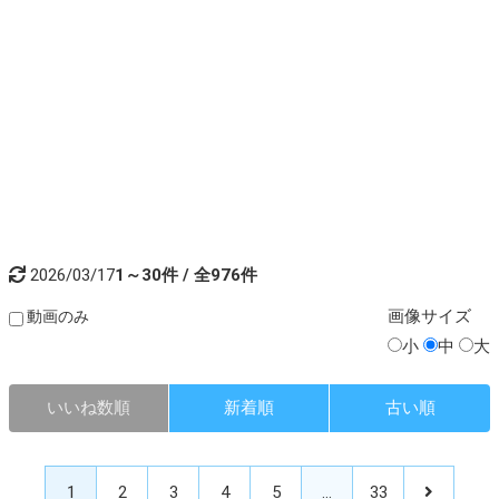
2026/03/17
1～30件 / 全976件
画像
サイズ
動画のみ
小
中
大
いいね数順
新着順
古い順
1
2
3
4
5
…
33