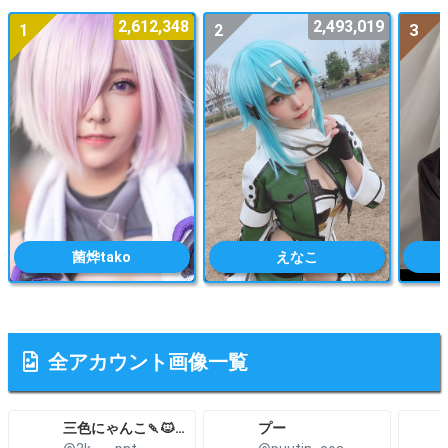
2,612,348
2,493,019
1
2
3
菌烨tako
えなこ
全アカウント画像一覧
三色にゃんこ🍡🐱こみトレ5号館H27a
プー