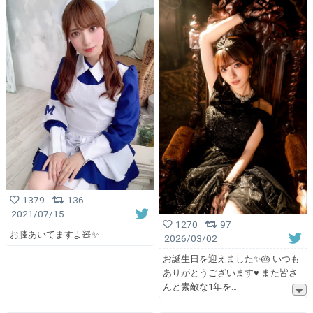
1379
136
2021/07/15
1270
97
お膝あいてますよ🧸✨
2026/03/02
お誕生日を迎えました✨🎂 いつも
ありがとうございます♥ また皆さ
んと素敵な1年を