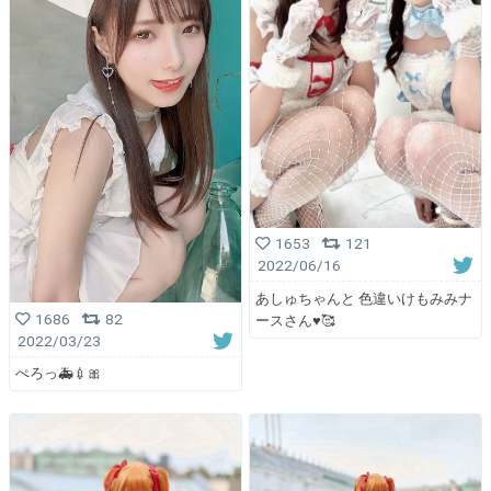
1653
121
2022/06/16
あしゅちゃんと 色違いけもみみナ
1686
82
ースさん♥️🥰
2022/03/23
ぺろっ🚑💉🎀