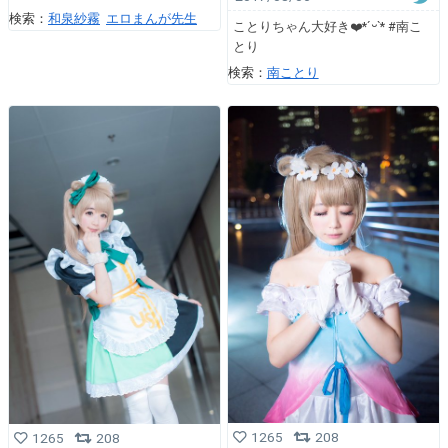
検索：
和泉紗霧
エロまんが先生
ことりちゃん大好き❤️*ˊᵕˋ* #南こ
とり
検索：
南ことり
1265
208
1265
208