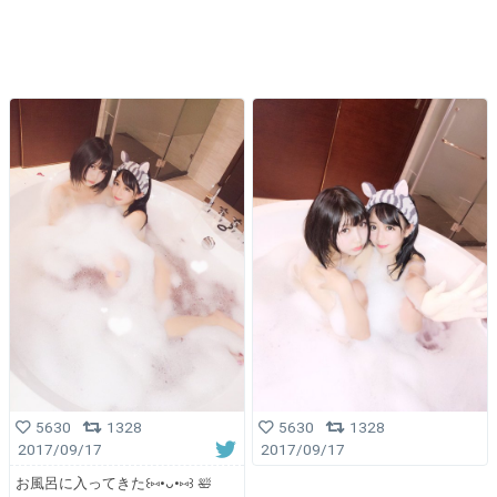
5630
1328
5630
1328
2017/09/17
2017/09/17
お風呂に入ってきた꒰⑅•ᴗ•⑅꒱ 🛀