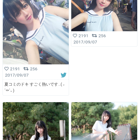
2191
256
2017/09/07
2191
256
2017/09/07
夏コミのドキ すごく熱いです…( ˶
´⚰︎`˵ )