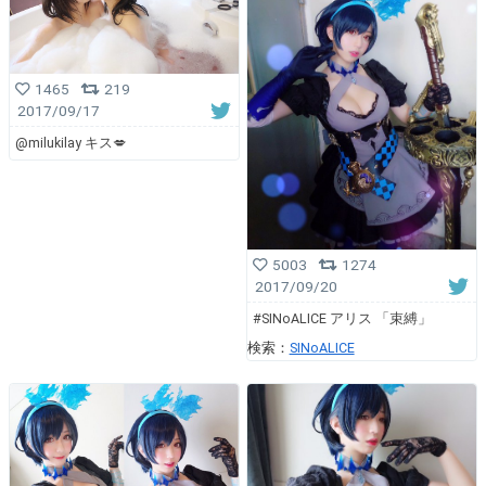
1465
219
2017/09/17
@milukilay キス💋
5003
1274
2017/09/20
#SINoALICE アリス 「束縛」
検索：
SINoALICE