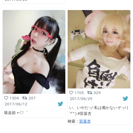
1705
329
1304
207
2017/06/29
2017/06/12
い、いやだっ! 私は働かないぞっ! (
吸血姫 ➳♡゛
´^`° ) #双葉杏
検索：
双葉杏