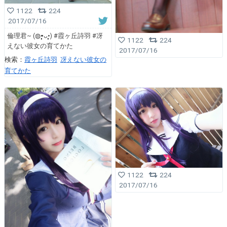
1122
224
2017/07/16
倫理君~ (◍⁃͈ᴗ•͈) #霞ヶ丘詩羽 #冴
1122
224
えない彼女の育てかた
2017/07/16
検索：
霞ヶ丘詩羽
冴えない彼女の
育てかた
1122
224
2017/07/16