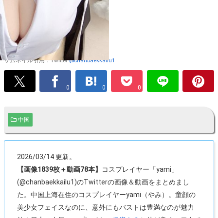
サムネイル引用：Twitter
@chanbaekkailu1
0
0
0
中国
2026/03/14 更新。
【画像1839枚＋動画78本】
コスプレイヤー「yami」
(@chanbaekkailu1)のTwitterの画像＆動画をまとめまし
た。中国上海在住のコスプレイヤーyami（やみ）。童顔の
美少女フェイスなのに、意外にもバストは豊満なのが魅力