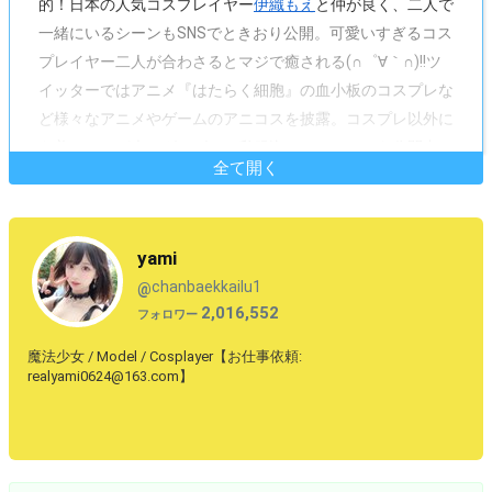
的！日本の人気コスプレイヤー
伊織もえ
と仲が良く、二人で
一緒にいるシーンもSNSでときおり公開。可愛いすぎるコス
プレイヤー二人が合わさるとマジで癒される(∩゜∀｀∩)!!ツ
イッターではアニメ『はたらく細胞』の血小板のコスプレな
ど様々なアニメやゲームのアニコスを披露。コスプレ以外に
も美バストが光るグラビアや私服姿でのショットも公開中！
全て開く
yami
chanbaekkailu1
@
2,016,552
フォロワー
魔法少女 / Model / Cosplayer【お仕事依頼:
realyami0624@163.com】