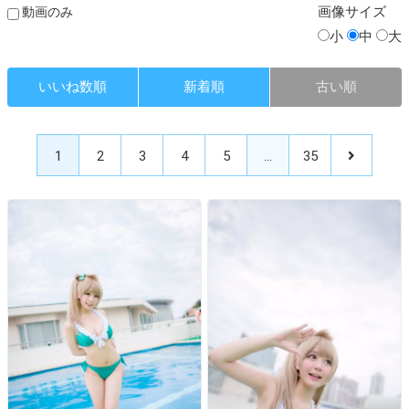
画像
サイズ
動画のみ
小
中
大
いいね数順
新着順
古い順
1
2
3
4
5
…
35