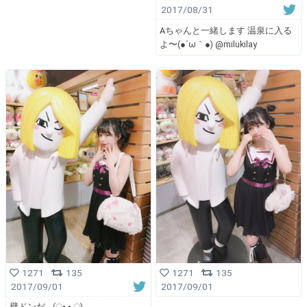
2017/08/31
Aちゃんと一緒します 温泉に入る
よ〜(●´ω｀●) @milukilay
1271
135
1271
135
2017/09/01
2017/09/01
壁ドンだ… (ू•.• ू)