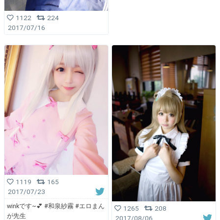
1122
224
2017/07/16
1119
165
2017/07/23
winkです~💕 #和泉紗霧 #エロまん
1265
208
が先生
2017/08/06