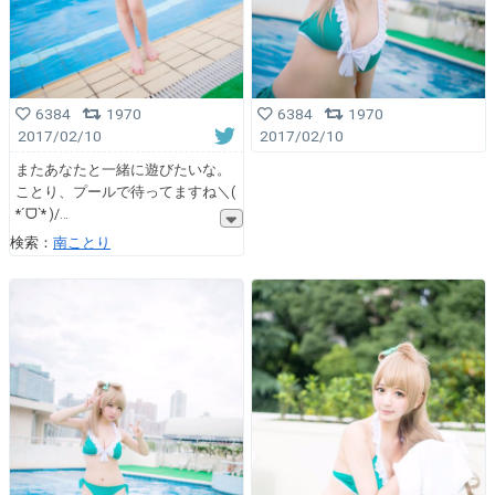
6384
1970
6384
1970
2017/02/10
2017/02/10
またあなたと一緒に遊びたいな。
ことり、プールで待ってますね＼(
*ˊᗜˋ* )/
検索：
南ことり