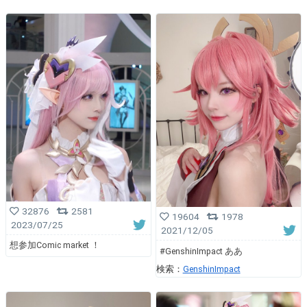
32876
2581
19604
1978
2023/07/25
2021/12/05
想参加Comic market ！
#GenshinImpact ああ
検索：
GenshinImpact