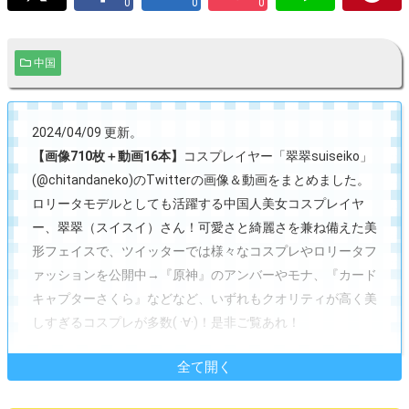
0
0
0
中国
2024/04/09 更新。
【画像710枚＋動画16本】
コスプレイヤー「翠翠suiseiko」
(@chitandaneko)のTwitterの画像＆動画をまとめました。
ロリータモデルとしても活躍する中国人美女コスプレイヤ
ー、翠翠（スイスイ）さん！可愛さと綺麗さを兼ね備えた美
形フェイスで、ツイッターでは様々なコスプレやロリータフ
ァッションを公開中→『原神』のアンバーやモナ、『カード
キャプターさくら』などなど、いずれもクオリティが高く美
しすぎるコスプレが多数( ·∀·)！是非ご覧あれ！
全て開く