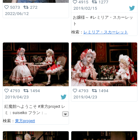
4915
1277
5073
272
2019/02/15
2022/06/12
お嬢様～ #レミリア・スカーレッ
ト
検索：
レミリア・スカーレット
4793
1494
4793
1494
2019/04/23
2019/04/23
紅魔館へようこそ #東方project レ
ミ：suiseiko フラン：
検索：
東方project