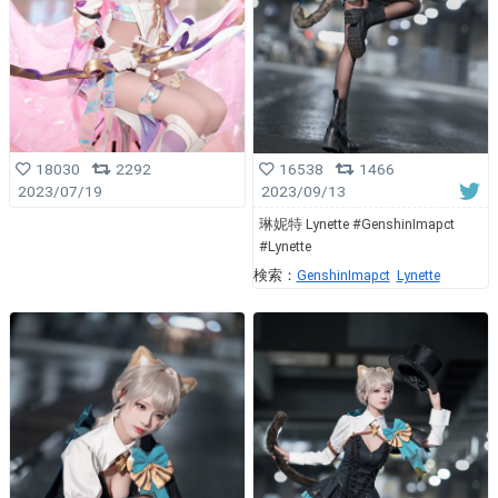
18030
2292
16538
1466
2023/07/19
2023/09/13
琳妮特 Lynette #GenshinImapct
#Lynette
検索：
GenshinImapct
Lynette