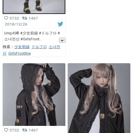
5732
1467
2018/12/26
Ump45®️ #少女前線 #ドルフロ #
소녀전선 #GirlsFront
検索：
少女前線
ドルフロ
소녀전
선
GirlsFrontline
5732
1467