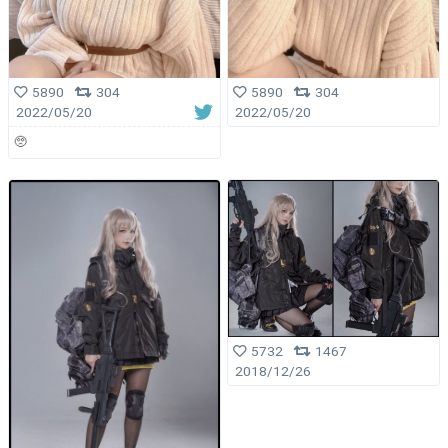
5890
304
5890
304
2022/05/20
2022/05/20
🥺
5732
1467
2018/12/26