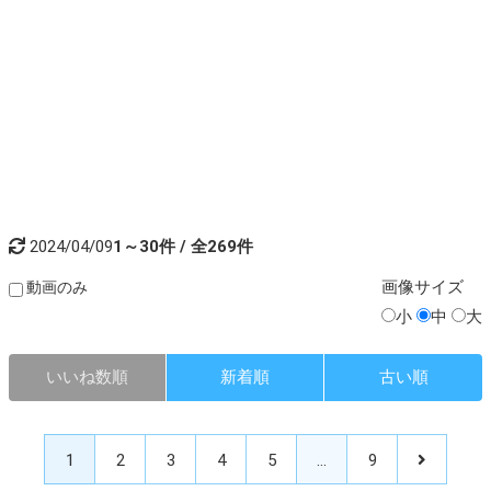
2024/04/09
1～30件 / 全269件
画像
サイズ
動画のみ
小
中
大
いいね数順
新着順
古い順
1
2
3
4
5
…
9