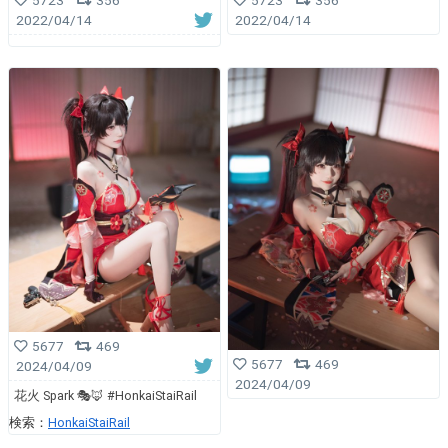
5723
356
5723
356
2022/04/14
2022/04/14
5677
469
5677
469
2024/04/09
2024/04/09
花火 Spark 🎭🦊 #HonkaiStaiRail
検索：
HonkaiStaiRail