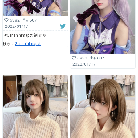
6882
607
2022/01/17
#GenshinImapct 刻晴 💜
検索：
GenshinImapct
6882
607
2022/01/17