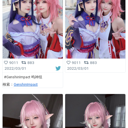
9011
883
9011
883
2022/03/01
2022/03/01
#GenshinImpact 鸣神组
検索：
GenshinImpact