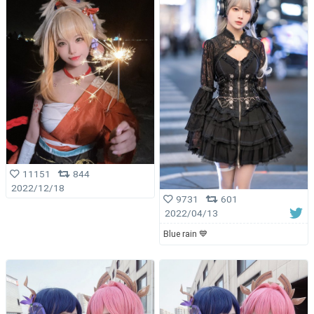
11151
844
2022/12/18
9731
601
2022/04/13
Blue rain 💙