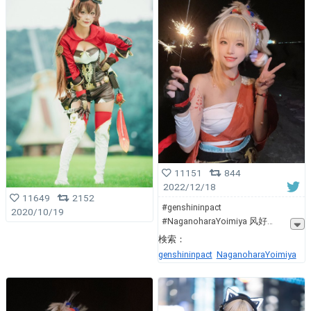
11151
844
2022/12/18
11649
2152
#genshininpact
2020/10/19
#NaganoharaYoimiya 风好
検索：
genshininpact
NaganoharaYoimiya