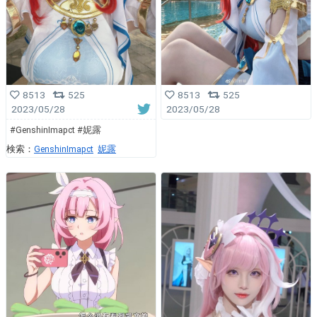
8513
525
8513
525
2023/05/28
2023/05/28
#GenshinImapct #妮露
検索：
GenshinImapct
妮露