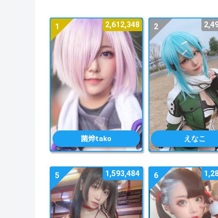
2,612,348
2,4
1
2
菌烨tako
えなこ
1,593,484
1,2
5
6