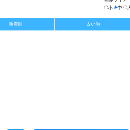
小
中
新着順
古い順