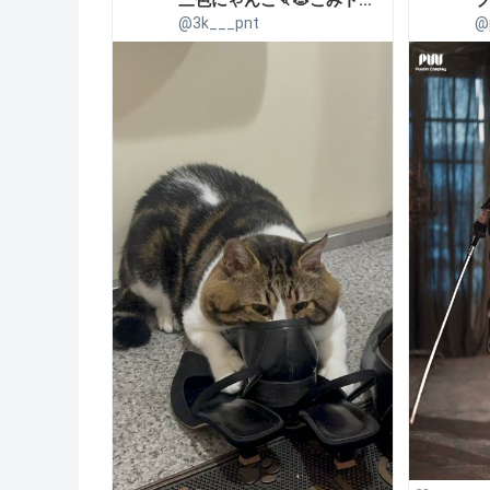
三色にゃんこ🍡🐱こみトレ5号館H27a
@3k___pnt
@