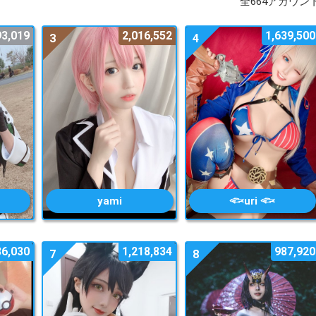
全664アカウン
93,019
2,016,552
1,639,500
3
4
yami
𓆟uri 𓆟
86,030
1,218,834
987,920
7
8