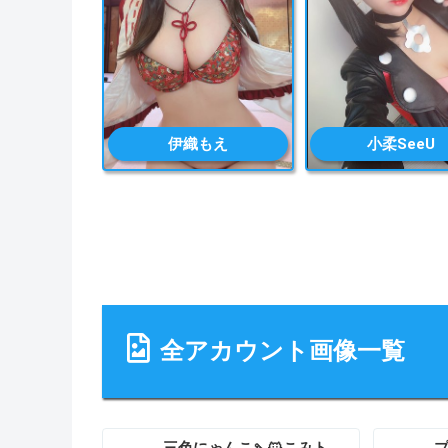
伊織もえ
小柔SeeU
全アカウント画像一覧