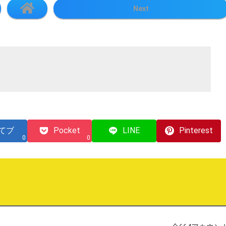
Next
てブ
Pocket
LINE
Pinterest
0
0