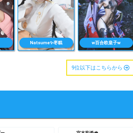
Natsume✨枣糕
w百合欧皇子w
9位以下はこちらから