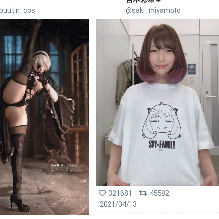
プー
宮本彩希🍁
puutin_cos
@saki_miyamoto
321681
45582
2021/04/13