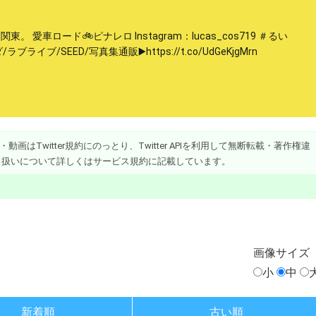
東。 愛車ロード🚲ピナレロ Instagram：lucas_cos719 ＃るい
/ラブライブ/SEED/写真集通販▶️https://t.co/UdGeKjgMrn
画はTwitter規約にのっとり、Twitter APIを利用して無断転載・著作権違
り扱いについて詳しくはサービス規約に記載しています。
画像
サイズ
小
中
新着順
古い順