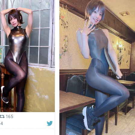
165
04