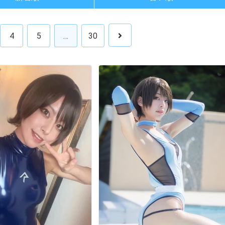
4
5
…
30