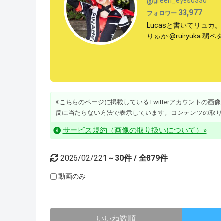
green_eyes0330
@
33,977
フォロワー
Lucasと書いてリュカ。関
りゅか:@ruiryuka 弱ペダ
※こちらのページに掲載しているTwitterアカウントの画像・動
反に当たらない方法で表示しています。コンテンツの取
サービス規約（画像の取り扱いについて）»
2026/02/22
1～30件 / 全879件
動画のみ
いいね数順