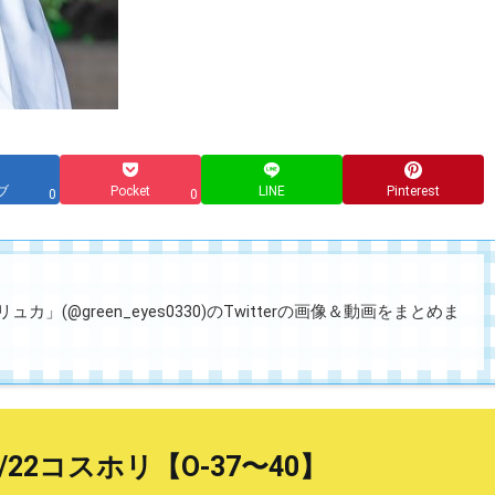
ブ
Pocket
LINE
Pinterest
0
0
」(@green_eyes0330)のTwitterの画像＆動画をまとめま
2/22コスホリ【O-37〜40】