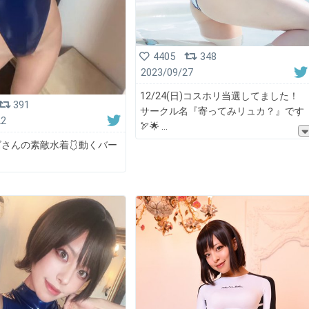
4405
348
2023/09/27
12/24(日)コスホリ当選してました！
391
サークル名『寄ってみリュカ？』です
22
🏹🌟
さんの素敵水着🩱動くバー