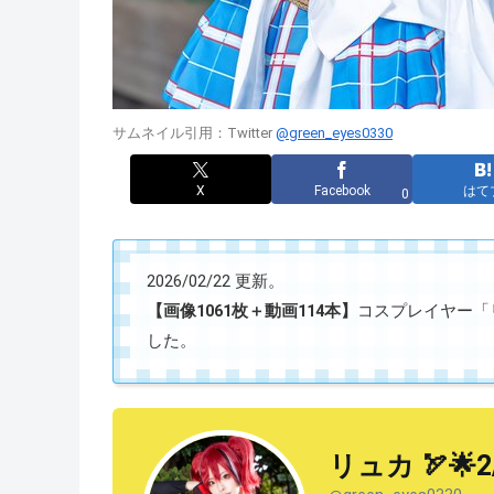
サムネイル引用：Twitter
@green_eyes0330
X
Facebook
はて
0
2026/02/22 更新。
【画像1061枚＋動画114本】
コスプレイヤー「リュカ
した。
リュカ 🏹🌟