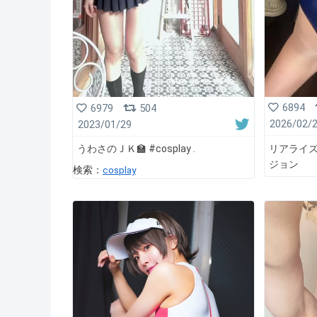
6894
6979
504
2026/02/
2023/01/29
リアライズ
うわさのＪＫ🏫 #cosplay .
ジョン
検索：
cosplay