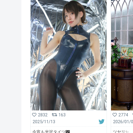
2774
2832
163
2026/01/
2025/11/13
ツヤリ✨
今宵も光沢タイツ🌃