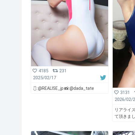
4185
231
2025/02/17
🩱:@REALISE_jp 📸:@dada_tate
3131
2026/02/
リアライズ
て頂きまし