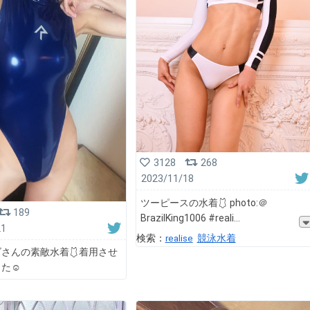
3128
268
2023/11/18
ツーピースの水着🩱 photo:＠
189
BrazilKing1006 #reali
21
検索：
realise
競泳水着
さんの素敵水着🩱着用させ
た☺️