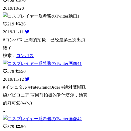
409
70
2019/10/28
219
26
2019/11/11
#コンパス 上周的拍摄，已经是第三次出贞
德了
検索：
コンパス
379
50
2019/11/12
#イシュタル #FateGrandOrder #絶対魔獣戦
線バビロニア 两周前
拍摄的伊什塔尔，她真
的好可爱(/ω＼)
379
50