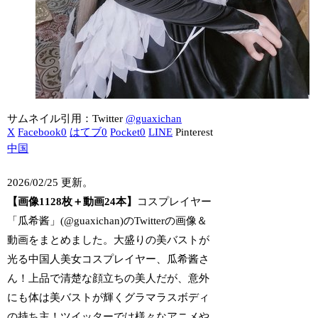
サムネイル引用：Twitter
@guaxichan
X
Facebook
0
はてブ
0
Pocket
0
LINE
Pinterest
中国
2026/02/25 更新。
【画像1128枚＋動画24本】
コスプレイヤー
「瓜希酱」(@guaxichan)のTwitterの画像＆
動画をまとめました。大盛りの美バストが
光る中国人美女コスプレイヤー、瓜希酱さ
ん！上品で清楚な顔立ちの美人だが、意外
にも体は美バストが輝くグラマラスボディ
の持ち主！ツイッターでは様々なアニメや