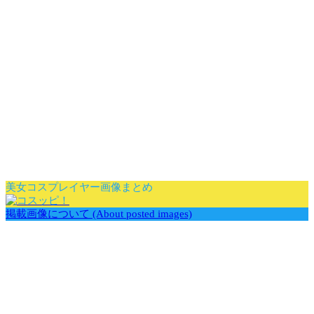
美女コスプレイヤー画像まとめ
掲載画像について (About posted images)