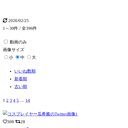
2026/02/25
1～30件 / 全396件
動画のみ
画像
サイズ
小
中
大
いいね数順
新着順
古い順
1
2
3
4
5
…
14
308
28