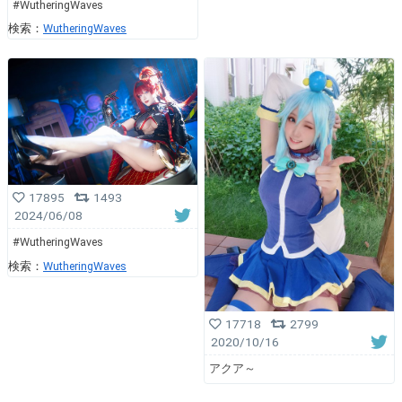
#WutheringWaves
検索：
WutheringWaves
17895
1493
2024/06/08
#WutheringWaves
検索：
WutheringWaves
17718
2799
2020/10/16
アクア～