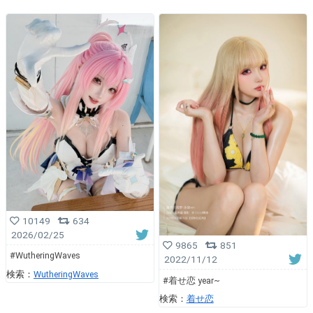
10149
634
2026/02/25
9865
851
#WutheringWaves
2022/11/12
検索：
WutheringWaves
#着せ恋 year~
検索：
着せ恋