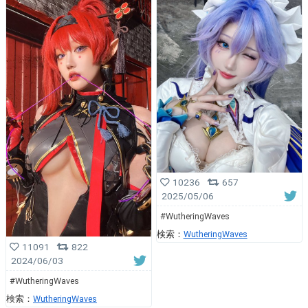
10236
657
2025/05/06
#WutheringWaves
検索：
WutheringWaves
11091
822
2024/06/03
#WutheringWaves
検索：
WutheringWaves