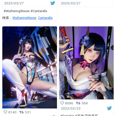
2025/03/27
2025/03/27
#WutheringWaves #Cantarella
検索：
WutheringWaves
Cantarella
8086
568
2022/02/23
8140
531
#Genshin #原神 雷电将军