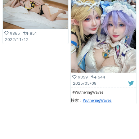
9865
851
2022/11/12
9359
644
2025/05/08
#WutheringWaves
検索：
WutheringWaves