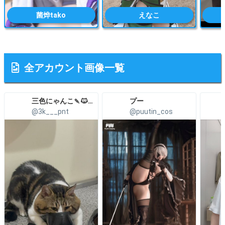
菌烨tako
えなこ
全アカウント画像一覧
三色にゃんこ🍡🐱こみトレ5号館H27a
プー
@3k___pnt
@puutin_cos