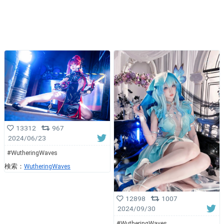
13312
967
2024/06/23
#WutheringWaves
検索：
WutheringWaves
12898
1007
2024/09/30
#WutheringWaves