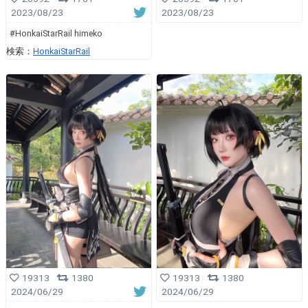
2023/08/23
2023/08/23
#HonkaiStarRail himeko
検索：
HonkaiStarRail
19313
1380
19313
1380
2024/06/29
2024/06/29