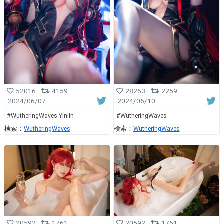
28263
2259
52016
4159
2024/06/10
2024/06/07
#WutheringWaves
#WutheringWaves Yinlin
検索：
WutheringWaves
検索：
WutheringWaves
20592
1761
20592
1761