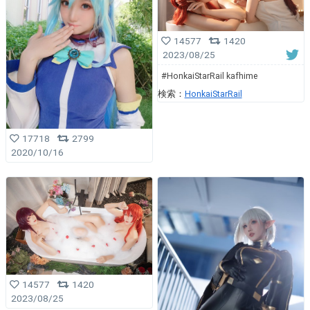
14577
1420
2023/08/25
#HonkaiStarRail kafhime
検索：
HonkaiStarRail
17718
2799
2020/10/16
14577
1420
2023/08/25