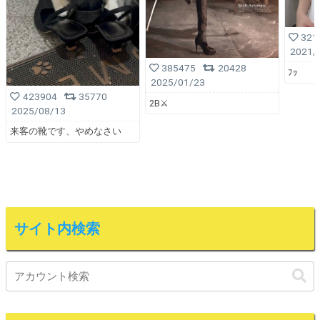
321
2021/
385475
20428
ﾌｯ
2025/01/23
423904
35770
2B⚔️
2025/08/13
来客の靴です、やめなさい
サイト内検索