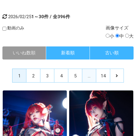
2026/02/25
1～30件 / 全396件
画像
サイズ
動画のみ
小
中
大
いいね数順
新着順
古い順
1
2
3
4
5
…
14