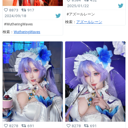
2025/01/22
8873
917
#アズールレーン
2024/09/18
検索：
アズールレーン
#WutheringWaves
検索：
WutheringWaves
8278
691
8278
691