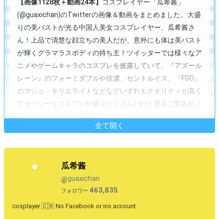
【画像1128枚＋動画24本】
コスプレイヤー「瓜希酱」
(@guaxichan)のTwitterの画像＆動画をまとめました。大盛
りの美バストが光る中国人美女コスプレイヤー、瓜希酱さ
ん！上品で清楚な顔立ちの美人だが、意外にも体は美バスト
が輝くグラマラスボディの持ち主！ツイッターでは様々なア
ニメやゲームキャラのコスプレを披露していて、『アズール
レーン』のフォーミダブルや信濃、セントルイス、『FGO』
のマシュ・キリエライトなどなどいずれもクオリティが高く
てセクシーなコスプレが盛りだくさん( ·∀·)！是非ご覧あれ！
全て開く
瓜希酱
guaxichan
@
463,835
フォロワー
cosplayer 🇨🇳 No Facebook or ins account