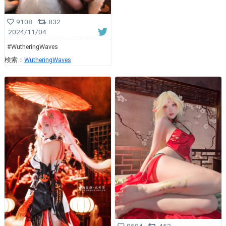
9108
832
2024/11/04
#WutheringWaves
検索：
WutheringWaves
8584
452