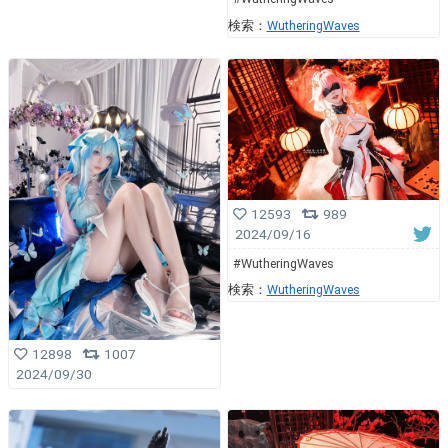
検索：
WutheringWaves
12593
989
2024/09/16
#WutheringWaves
検索：
WutheringWaves
12898
1007
2024/09/30