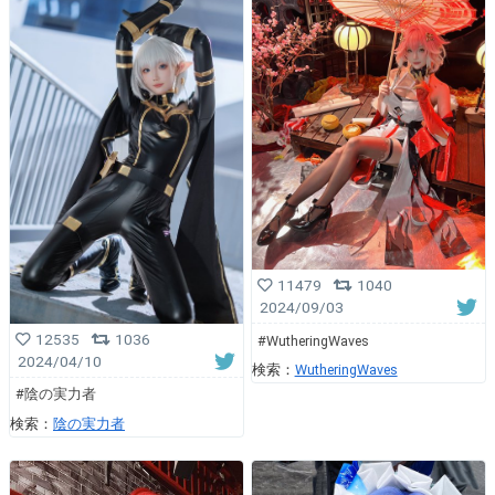
11479
1040
2024/09/03
12535
1036
#WutheringWaves
2024/04/10
検索：
WutheringWaves
#陰の実力者
検索：
陰の実力者