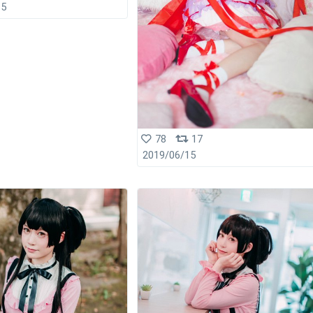
15
78
17
2019/06/15