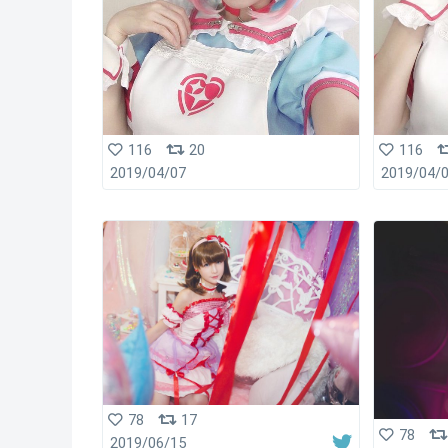
116
20
116
2019/04/07
2019/04/
78
17
78
2019/06/15