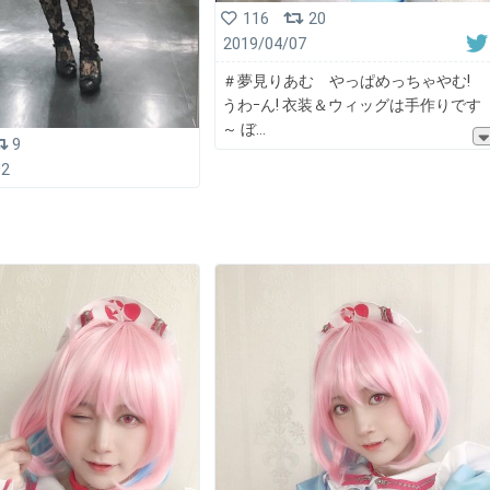
116
20
2019/04/07
＃夢見りあむ やっぱめっちゃやむ!
うわｰん! 衣装＆ウィッグは手作りです
～ ぼ
9
02