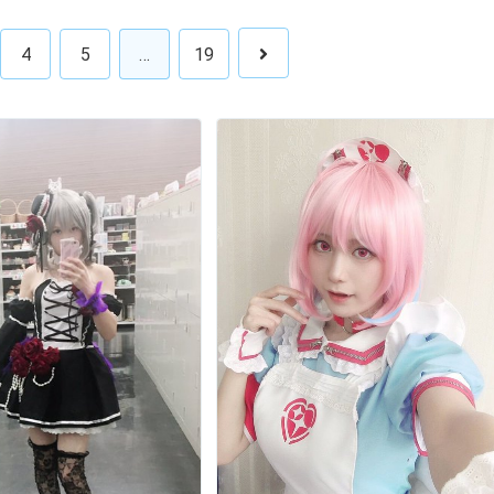
4
5
…
19