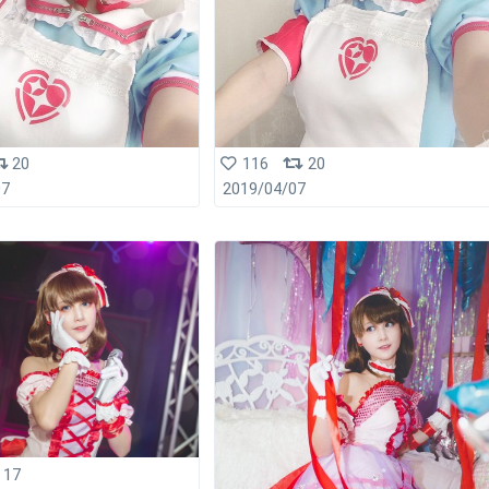
20
116
20
07
2019/04/07
17