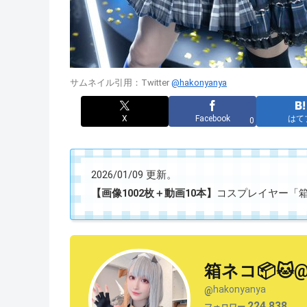
サムネイル引用：Twitter
@hakonyanya
X
Facebook
はて
0
2026/01/09 更新。
【画像1002枚＋動画10本】
コスプレイヤー「箱ネコ
箱ネコ📦🐱
hakonyanya
@
224,838
フォロワー