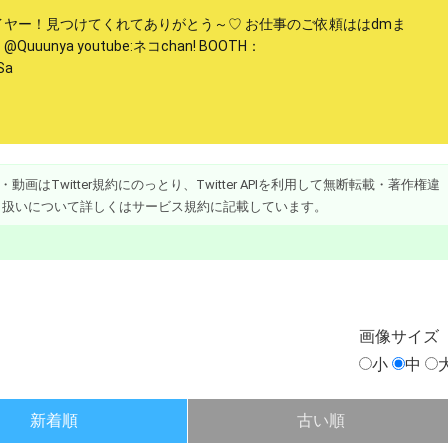
ヤー！見つけてくれてありがとう～♡ お仕事のご依頼ははdmま
uunya youtube:ネコchan! BOOTH：
Sa
画はTwitter規約にのっとり、Twitter APIを利用して無断転載・著作権違
り扱いについて詳しくはサービス規約に記載しています。
画像
サイズ
小
中
新着順
古い順