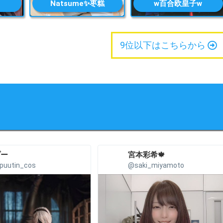
Natsume✨枣糕
w百合欧皇子w
9位以下はこちらから
プー
宮本彩希🍁
puutin_cos
@saki_miyamoto