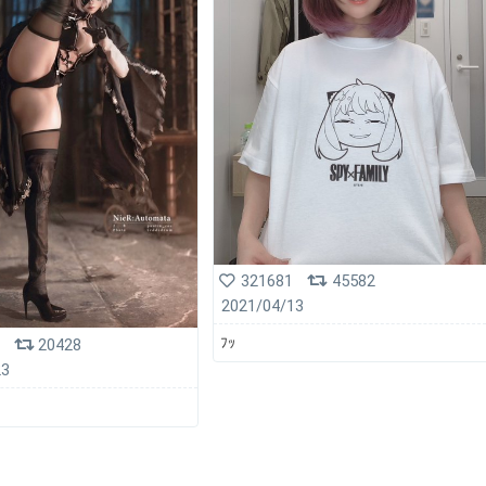
321681
45582
2021/04/13
ﾌｯ
20428
23