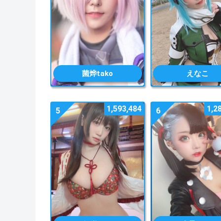
菌烨tako
えなこ
1,593,484
1,2
5
6