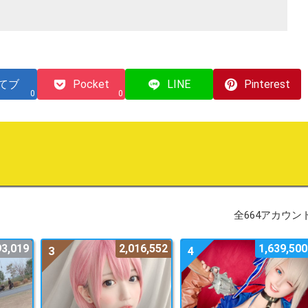
てブ
Pocket
LINE
Pinterest
0
0
全664アカウン
93,019
2,016,552
1,639,500
3
4