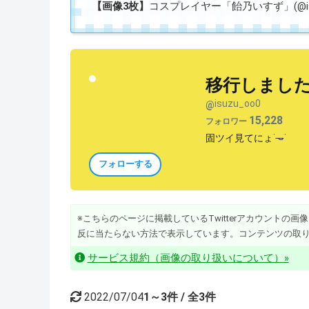
【画像3枚】
コスプレイヤー「飴乃いすず」(@isu
移行しました
isuzu_oo0
@
15,228
フォロワー
固ツイ見てにょ˙𐃷˙
フォローする
※こちらのページに掲載しているTwitterアカウントの画像・動
反に当たらない方法で表示しています。コンテンツの取
サービス規約（画像の取り扱いについて）»
2022/07/04
1～3件 / 全3件