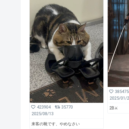
385475
2025/01/
423904
35770
2B⚔️
2025/08/13
来客の靴です、やめなさい