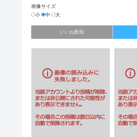
画像
サイズ
小
中
大
いいね数順