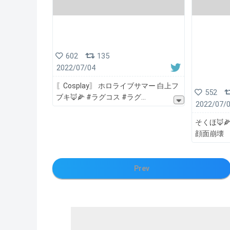
602
135
2022/07/04
〖Cosplay〗 ホロライブサマー 白上フ
552
ブキ🦊🌽 #ラグコス #ラグ
2022/07/
そくほ🦊
顔面崩壊
Prev