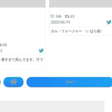
546
63
2022/06/19
ヨル・フォージャー 〈いばら姫〉
68
02
🌽 暑すぎて死んでます。汗で
Next