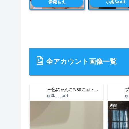
伊織もえ
小柔SeeU
全アカウント画像一覧
三色にゃんこ🍡🐱こみトレ5号館H27a
@3k___pnt
@