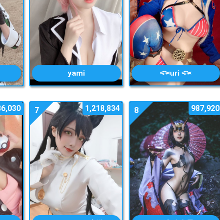
yami
𓆟uri 𓆟
86,030
1,218,834
987,920
7
8