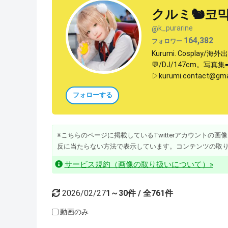
クルミ🐿코믹
k_purarine
@
164,382
フォロワー
Kurumi. Cosplay/海外出演
💬/DJ/147cm。写真集➡
▷kurumi.contact@g
フォローする
※こちらのページに掲載しているTwitterアカウントの画像・動
反に当たらない方法で表示しています。コンテンツの取
サービス規約（画像の取り扱いについて）»
2026/02/27
1～30件 / 全761件
動画のみ