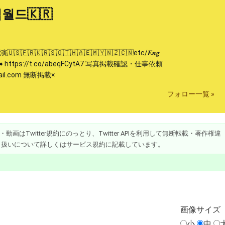
월드🇰🇷
🇸🇫🇷🇰🇷🇸🇬🇹🇭🇦🇪🇲🇾🇳🇿🇨🇳etc/𝑬𝒏𝒈
︎ https://t.co/abeqFCytA7 写真掲載確認・仕事依頼
mail.com 無断掲載×
フォロー一覧 »
画はTwitter規約にのっとり、Twitter APIを利用して無断転載・著作権違
り扱いについて詳しくはサービス規約に記載しています。
画像
サイズ
小
中