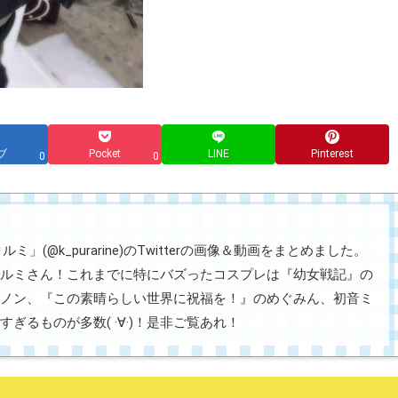
ブ
Pocket
LINE
Pinterest
0
0
」(@k_purarine)のTwitterの画像＆動画をまとめました。
、クルミさん！これまでに特にバズったコスプレは『幼女戦記』の
ノン、『この素晴らしい世界に祝福を！』のめぐみん、初音ミ
るものが多数( ·∀·)！是非ご覧あれ！