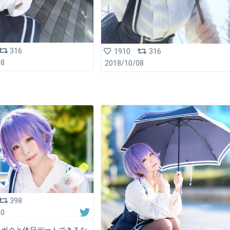
316
1910
316
08
2018/10/08
398
10