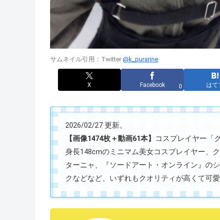
サムネイル引用：Twitter
@k_purarine
X
Facebook
はて
0
2026/02/27 更新。
【画像1474枚＋動画61本】
コスプレイヤー「クルミ
身長148cmのミニマム美女コスプレイヤー
ターニャ、『ソードアート・オンライン』のシ
クなどなど、いずれもクオリティが高くて可愛すぎ