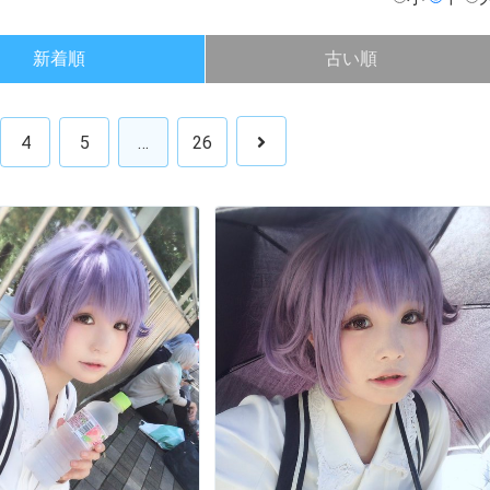
新着順
古い順
4
5
…
26