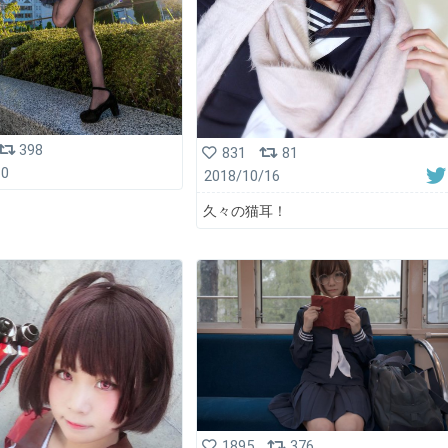
398
831
81
10
2018/10/16
久々の猫耳！
1895
376