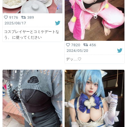
9176
389
2025/08/17
コスプレイヤーとコミケデートな
う、 に使ってください
7820
456
2024/05/20
デッ.....♡