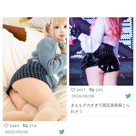
5411
295
2024/06/06
太ももデカすぎて固定資産税とら
れそう
5465
214
2025/09/06