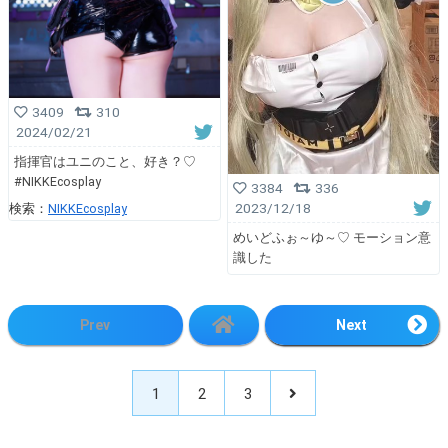
3409
310
2024/02/21
指揮官はユニのこと、好き？♡
#NIKKEcosplay
3384
336
2023/12/18
検索：
NIKKEcosplay
めいどふぉ～ゆ～♡ モーション意
識した
Prev
Next
1
2
3