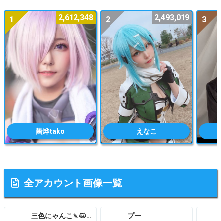
2,612,348
2,493,019
1
2
3
菌烨tako
えなこ
全アカウント画像一覧
三色にゃんこ🍡🐱こみトレ5号館H27a
プー