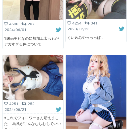
4254
341
4508
287
2023/12/23
2024/06/01
くい込みやっっっば…
150㎝チビなのに無加工太ももが
デカすぎる件について
4251
252
2024/06/21
#これでフォロワーさん増えまし
た 島風がこんなむちむちでいい