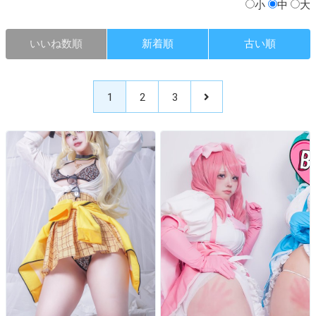
小
中
大
いいね数順
新着順
古い順
1
2
3