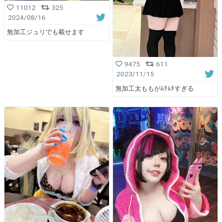
11012
325
2024/08/16
無加工ジュリでも載せます
9475
611
2023/11/15
無加工太ももがﾑﾁﾑﾁすぎる