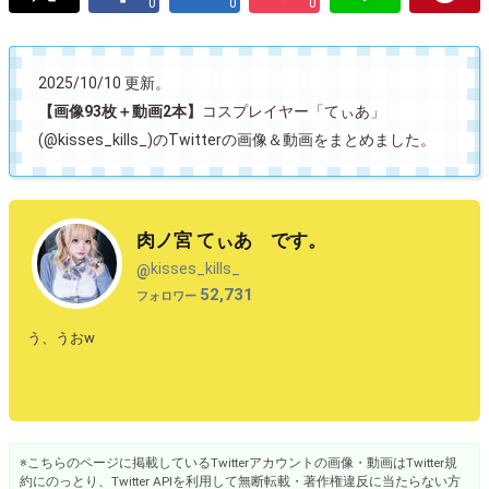
0
0
0
2025/10/10 更新。
【画像93枚＋動画2本】
コスプレイヤー「てぃあ」
(@kisses_kills_)のTwitterの画像＆動画をまとめました。
肉ノ宮 てぃあ です。
kisses_kills_
@
52,731
フォロワー
う、うおw
※こちらのページに掲載しているTwitterアカウントの画像・動画はTwitter規
約にのっとり、Twitter APIを利用して無断転載・著作権違反に当たらない方