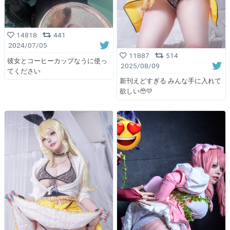
14818
441
2024/07/05
11887
514
彼女とコーヒーカップなうに使っ
2025/08/09
てください
新刊えどすぎる みんな手に入れて
欲しい🥹💛