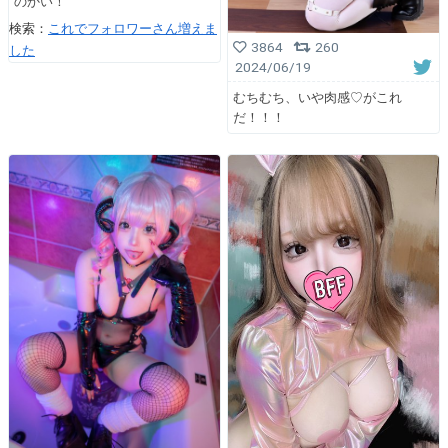
のかい！
検索：
これでフォロワーさん増えま
3864
260
した
2024/06/19
むちむち、いや肉感♡がこれ
だ！！！