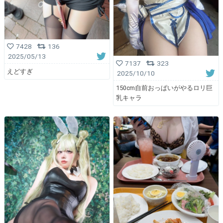
7428
136
2025/05/13
7137
323
えどすぎ
2025/10/10
150cm自前おっぱいがやるロリ巨
乳キャラ