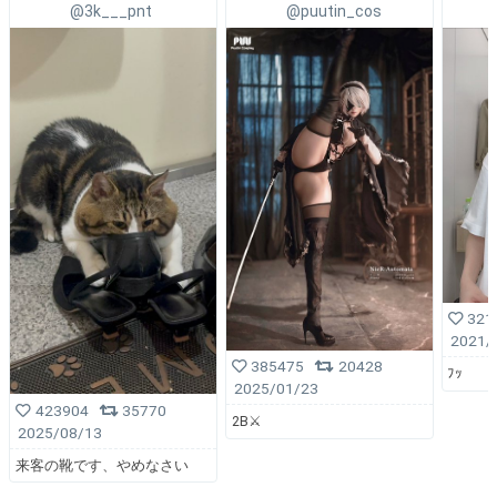
@3k___pnt
@puutin_cos
321
2021/
385475
20428
ﾌｯ
2025/01/23
423904
35770
2B⚔️
2025/08/13
来客の靴です、やめなさい