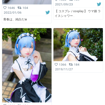
2021/09/23
1646
104
【 コスプレ / cosplay 】 ウマ娘 ラ
2022/01/06
イスシャワー .
青春は、純白だ❄️
1366
184
2019/11/27