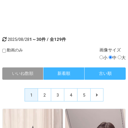
2025/08/28
1～30件 / 全129件
画像
サイズ
動画のみ
小
中
大
いいね数順
新着順
古い順
1
2
3
4
5