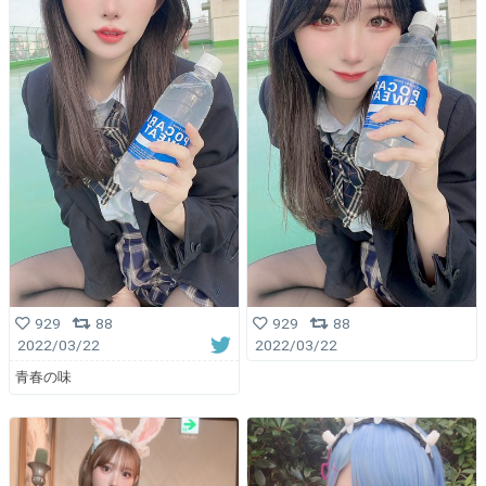
929
88
929
88
2022/03/22
2022/03/22
青春の味