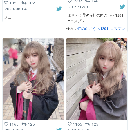
1297
146
1325
102
2019/12/01
2020/06/04
よそろ！✋💕 #虹の向こうへ1201
メェ
#コスプレ
検索：
虹の向こうへ1201
コスプレ
1165
125
1165
125