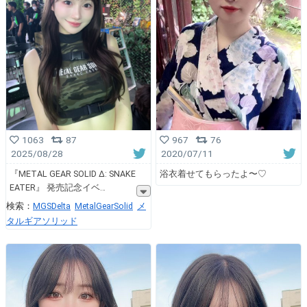
1063
87
967
76
2025/08/28
2020/07/11
『METAL GEAR SOLID Δ: SNAKE
浴衣着せてもらったよ〜♡
EATER』 発売記念イベ
検索：
MGSDelta
MetalGearSolid
メ
タルギアソリッド