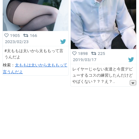
1905
166
2023/02/23
#太ももは太いから太ももって言
1898
225
うんだよ
2019/03/17
検索：
太ももは太いから太ももって
レイヤーじゃない友達と今度デビ
言うんだよ
ューするコスの練習したんだけど
やばくない？？？え？