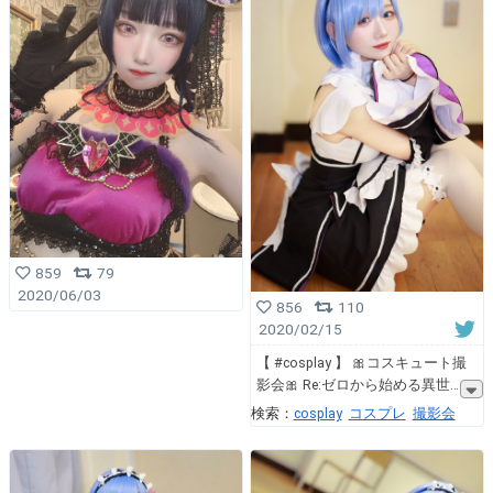
859
79
2020/06/03
856
110
2020/02/15
【 #cosplay 】 🎀コスキュート撮
影会🎀 Re:ゼロから始める異世
検索：
cosplay
コスプレ
撮影会