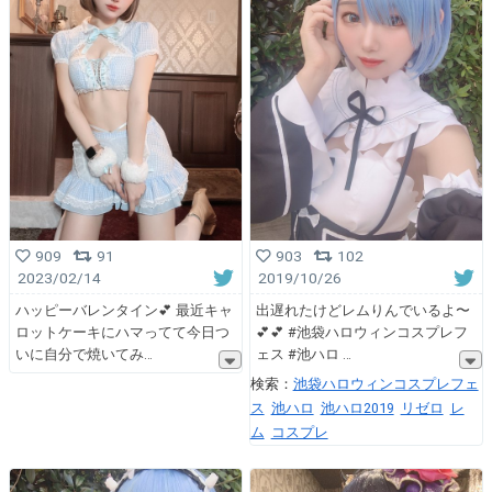
909
91
903
102
2023/02/14
2019/10/26
ハッピーバレンタイン💕 最近キャ
出遅れたけどレムりんでいるよ〜
ロットケーキにハマってて今日つ
💕💕 #池袋ハロウィンコスプレフ
いに自分で焼いてみ
ェス #池ハロ
検索：
池袋ハロウィンコスプレフェ
ス
池ハロ
池ハロ2019
リゼロ
レ
ム
コスプレ