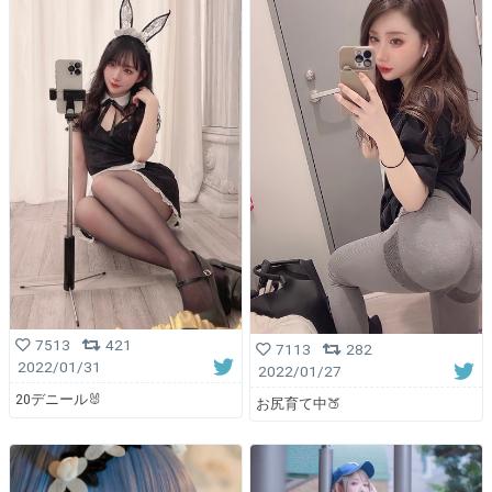
7513
421
7113
282
2022/01/31
2022/01/27
20デニール🐰
お尻育て中🍑