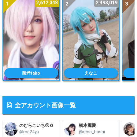
2,612,348
2,493,019
1
2
3
菌烨tako
えなこ
全アカウント画像一覧
のむらこいち☹️♻️
橋本麗愛
@mo24yu
@rena_hashi