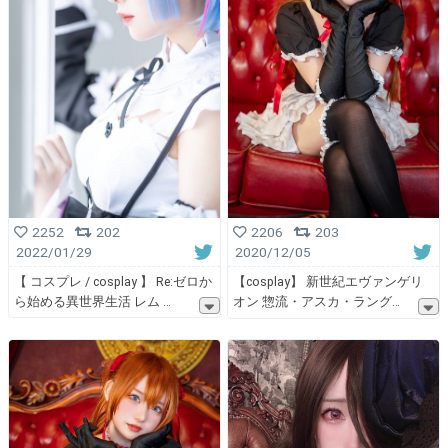
2252
202
2206
203
2022/01/29
2020/12/05
【 コスプレ / cosplay 】 Re:ゼロか
【cosplay】 新世紀エヴァンゲリ
ら始める異世界生活 レム
オン 惣流・アスカ・ラング