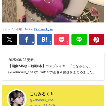
サムネイル引用：Twitter
@konamilk_cos
0
0
0
2025/08/28 更新。
【画像245枚＋動画6本】
コスプレイヤー「こなみるく」
(@konamilk_cos)のTwitterの画像＆動画をまとめました。
こなみるく🍼
konamilk_cos
@
21,240