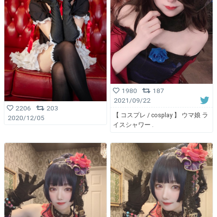
1980
187
2021/09/22
2206
203
【 コスプレ / cosplay 】 ウマ娘 ラ
2020/12/05
イスシャワー .