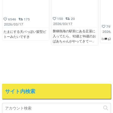
150
20
6546
175
2026/03/17
2026/03/17
791
磐梯熱海の駅前にある足湯に
2026/
たまにする天パっぽい髪型ピ
入ってたら、92歳と96歳のお
トーみたいですき
꒰ঌ🖤໒꒱
ばあちゃんがやってきて一
サイト内検索