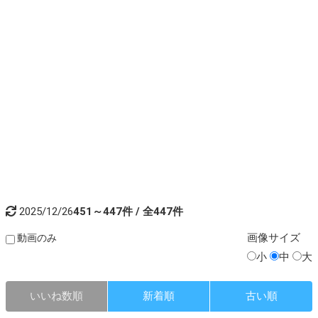
2025/12/26
451～447件 / 全447件
画像
サイズ
動画のみ
小
中
大
いいね数順
新着順
古い順