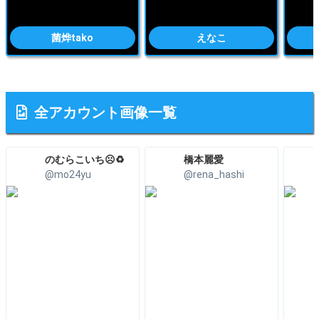
菌烨tako
えなこ
全アカウント画像一覧
のむらこいち☹️♻️
橋本麗愛
@mo24yu
@rena_hashi