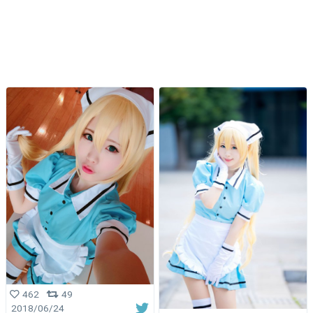
462
49
2018/06/24