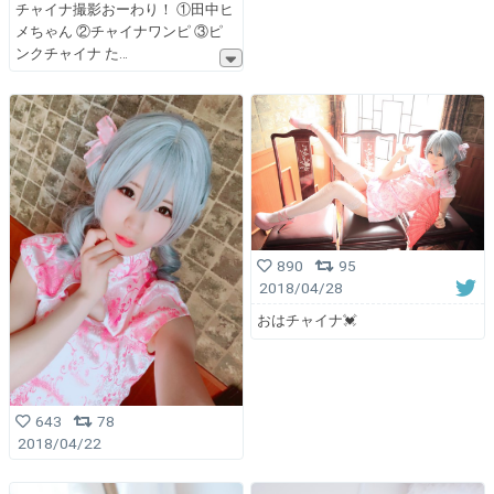
チャイナ撮影おーわり！ ①田中ヒ
メちゃん ②チャイナワンピ ③ピ
ンクチャイナ た
890
95
2018/04/28
おはチャイナ💓
643
78
2018/04/22