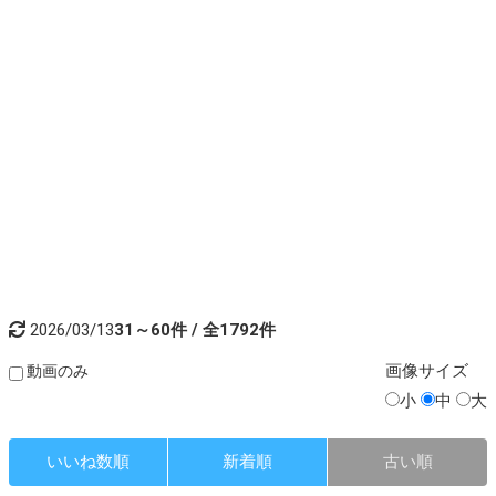
2026/03/13
31～60件 / 全1792件
画像
サイズ
動画のみ
小
中
大
いいね数順
新着順
古い順