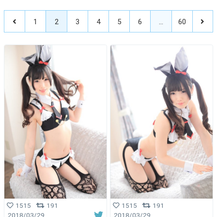
1
2
3
4
5
6
…
60
1515
191
1515
191
2018/03/29
2018/03/29