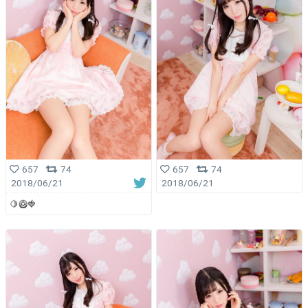
657
74
657
74
2018/06/21
2018/06/21
🍋🥝🍓