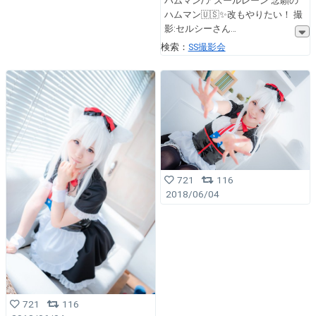
ハムマン/アズールレーン 念願の
ハムマン🇺🇸✨改もやりたい！ 撮
影:セルシーさん
検索：
SS撮影会
721
116
2018/06/04
721
116