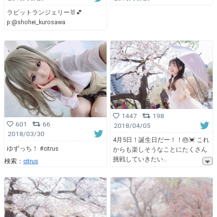
ラビットランジェリー🐰💕
p:@shohei_kurosawa
1447
198
601
66
2018/04/05
2018/03/30
4月5日！誕生日だー！！🎂💓 これ
ゆずっち！ #citrus
からも楽しそうなことにたくさん
挑戦していきたい
検索：
citrus