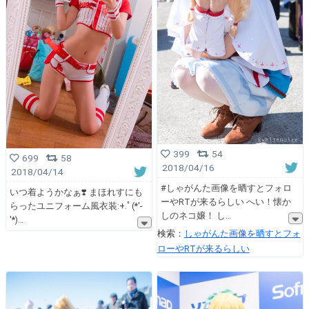
399
54
699
58
2018/04/16
2018/04/14
#しゃがんた画像を晒すとフォロ
いつ着ようかなぁ❣️ まほれすにも
ーやRTが来るらしい へい！懐か
らったユニフォーム風衣装:+.ﾟ(*'-
しのネコ嬢！ し
'*)
検索：
しゃがんた画像を晒すとフォ
ローやRTが来るらしい