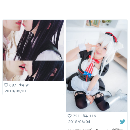
687
91
2018/05/31
721
116
2018/06/04