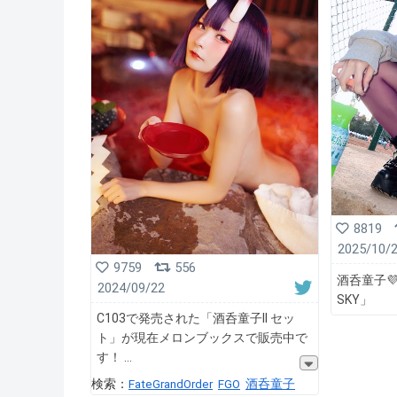
8819
2025/10/
9759
556
酒呑童子💜 
2024/09/22
SKY」
C103で発売された「酒呑童子II セッ
ト」が現在メロンブックスで販売中で
す！
検索：
FateGrandOrder
FGO
酒呑童子