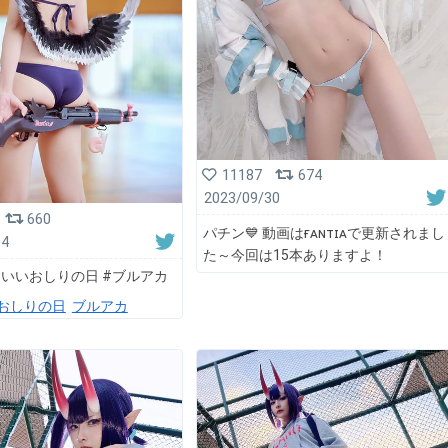
11187
674
2023/09/30
660
パチン💙 動画はғᴀɴᴛɪᴀで更新されまし
04
た～今回は15本ありますよ！
 #いいおしりの日 #ブルアカ
おしりの日
ブルアカ