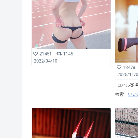
21451
1145
2022/04/10
13478
2025/11/
コハル🍑
検索：
いい