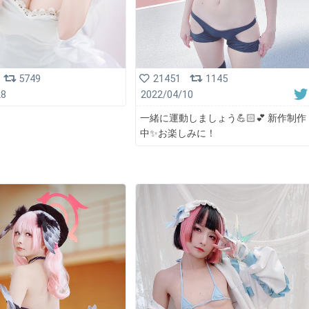
5749
21451
1145
28
2022/04/10
一緒に運動しましょう💪🏻💕 新作制作
中✨お楽しみに！