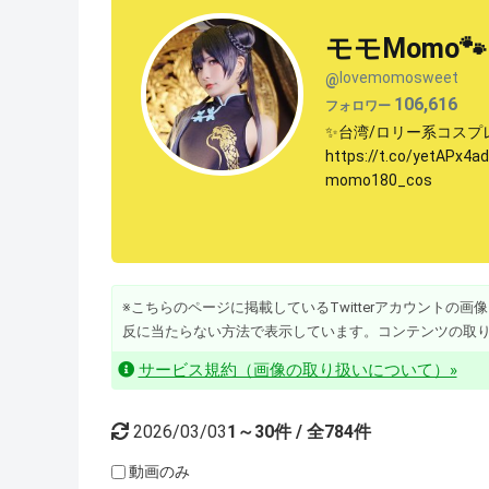
モモMomo🐾
lovemomosweet
@
106,616
フォロワー
✨台湾/ロリー系コスプレ
https://t.co/yetAPx
momo180_cos
※こちらのページに掲載しているTwitterアカウントの画像・動
反に当たらない方法で表示しています。コンテンツの取
サービス規約（画像の取り扱いについて）»
2026/03/03
1～30件 / 全784件
動画のみ