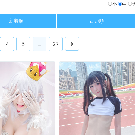
小
中
新着順
古い順
4
5
…
27