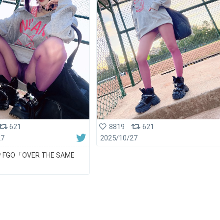
621
8819
621
27
2025/10/27
FGO「OVER THE SAME