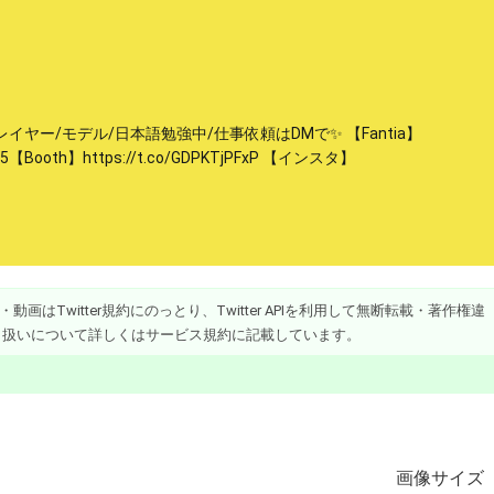
イヤー/モデル/日本語勉強中/仕事依頼はDMで✨ 【Fantia】
4ad5【Booth】https://t.co/GDPKTjPFxP 【インスタ】
画はTwitter規約にのっとり、Twitter APIを利用して無断転載・著作権違
り扱いについて詳しくはサービス規約に記載しています。
画像
サイズ