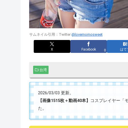
サムネイル引用：Twitter
@lovemomosweet
X
Facebook
はて
0
台湾
2026/03/03 更新。
【画像1515枚＋動画40本】
コスプレイヤー「モモ」
た。