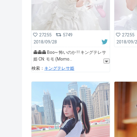
27255
5749
27255
2018/09/28
2018/09/
👻👻👻 Boo~ 怖いのか ! ! キングテレサ
姫 CN: モモ (Momo
検索：
キングテレサ姫