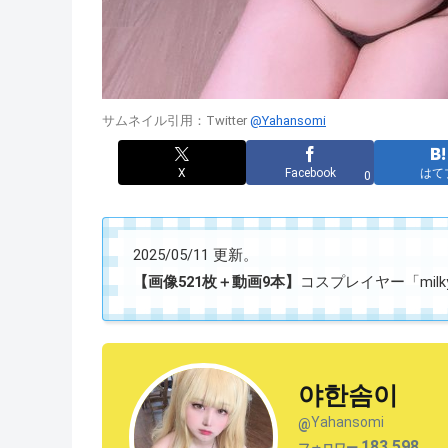
サムネイル引用：Twitter
@Yahansomi
X
Facebook
はて
0
2025/05/11 更新。
【画像521枚＋動画9本】
コスプレイヤー「milky
야한솜이
Yahansomi
@
183,598
フォロワー