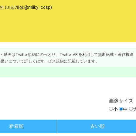
(비상계정:@milky_cosp)
画はTwitter規約にのっとり、Twitter APIを利用して無断転載・著作権違
り扱いについて詳しくはサービス規約に記載しています。
画像
サイズ
小
中
新着順
古い順