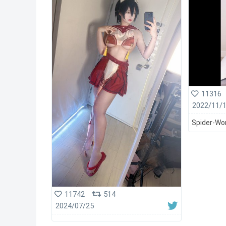
11316
2022/11/
Spider-Wo
11742
514
2024/07/25