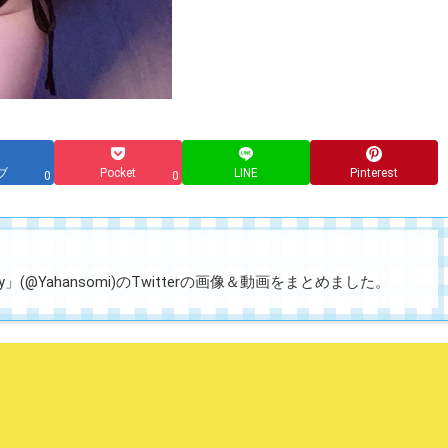
ブ
Pocket
LINE
Pinterest
0
0
」(@Yahansomi)のTwitterの画像＆動画をまとめました。