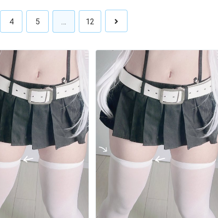
4
5
…
12