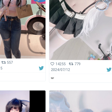
557
14255
779
05
2024/07/12
🪽