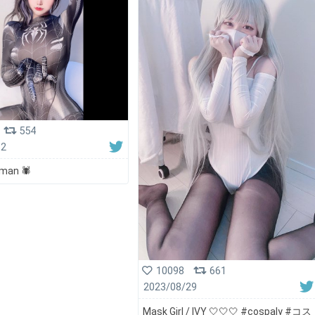
554
12
man 🕷
10098
661
2023/08/29
Mask Girl / IVY 🤍🤍🤍 #cospaly #コス