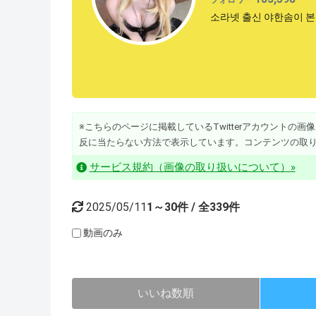
소라넷 출신 야한솜이 본인 
※こちらのページに掲載しているTwitterアカウントの画像・動
反に当たらない方法で表示しています。コンテンツの取
サービス規約（画像の取り扱いについて）»
2025/05/11
1～30件 / 全339件
動画のみ
いいね数順