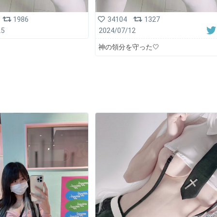
1986
34104
1327
25
2024/07/12
神の領分を守った🤍