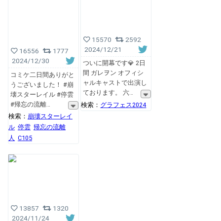
15570
2592
2024/12/21
16556
1777
2024/12/30
ついに開幕です💎 2日
間 ガレヲン オフィシ
コミケ二日間ありがと
ャルキャストで出演し
うございました！ #崩
ております。 六
壊スターレイル #停雲
#帰忘の流離
検索：
グラフェス2024
検索：
崩壊スターレイ
ル
停雲
帰忘の流離
人
C105
13857
1320
2024/11/24