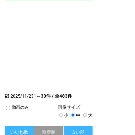
2025/11/23
1～30件 / 全483件
画像
サイズ
動画のみ
小
中
大
いいね数
新着順
古い順