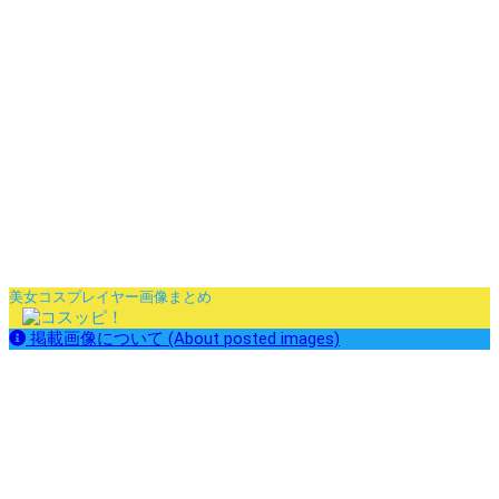
美女コスプレイヤー画像まとめ
掲載画像について (About posted images)