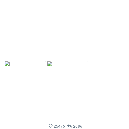
26476
2086