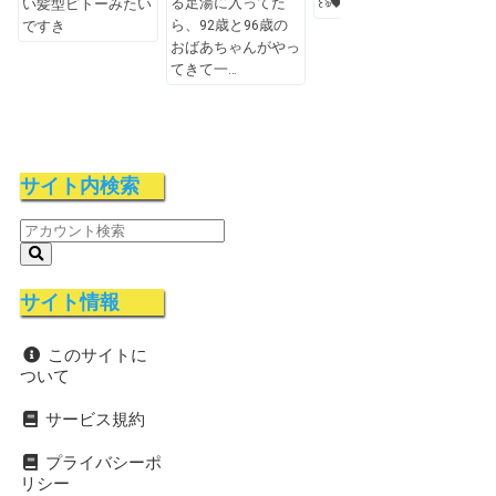
る足湯に入ってた
꒰ঌ🖤໒꒱
ご注
い髪型ピトーみたい
ら、92歳と96歳の
ですき
おばあちゃんがやっ
てきて一
サイト内検索
サイト情報
このサイトに
ついて
サービス規約
プライバシーポ
リシー