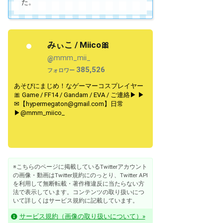
た。
みぃこ / Miico🎀
mmm_mii_
@
385,526
フォロワー
あそびにまじめ！なゲーマーコスプレイヤー
🎀 Game / FF14 / Gandam / EVA / ご連絡▶︎ ▶︎
✉【hypermegaton@gmail.com】日常
▶︎@mmm_miico_
※こちらのページに掲載しているTwitterアカウント
の画像・動画はTwitter規約にのっとり、Twitter API
を利用して無断転載・著作権違反に当たらない方
法で表示しています。コンテンツの取り扱いにつ
いて詳しくはサービス規約に記載しています。
サービス規約（画像の取り扱いについて）»