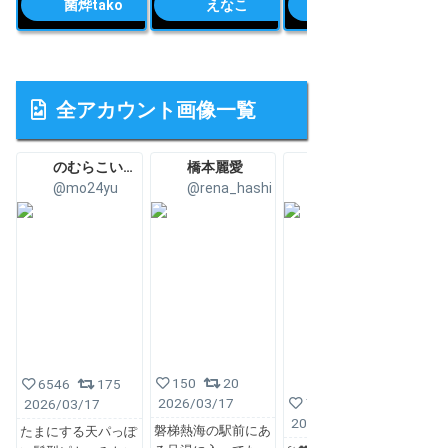
菌烨tako
えなこ
yami
全アカウント画像一覧
のむらこいち☹️♻️
橋本麗愛
あぷ💎3/22生誕祭
@mo24yu
@rena_hashi
@apu0u0
150
20
6546
175
2026/03/17
791
45
5
2026/03/17
2026/03/17
202
磐梯熱海の駅前にあ
たまにする天パっぽ