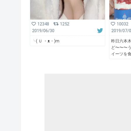
12348
1252
10032
2019/06/30
2019/07/
╰( Ｕ ・ᴥ・)m
昨日六本
ど〜〜〜
イーツを