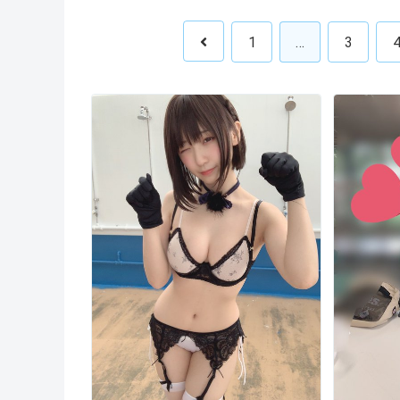
1
…
3