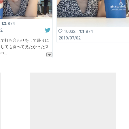
874
02
10032
874
2019/07/02
木で打ち合わせをして帰りに
うしても食べて見たかったス
食べ