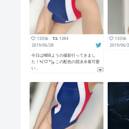
13356
1384
13356
2019/06/28
2019/06/
今日はNBBようの撮影行ってきまし
た！٩(ˊᗜˋ*)و この配色の競泳水着可愛
い