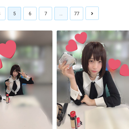
4
5
6
7
…
77