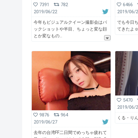
7391
782
6466
2019/06/22
2019/06/
今年もビジュアルクイーン撮影会はバ
でも今日
ックショットや半目、ちょっと変な顔
てきたよ☺️
とか変なもの
5470
2019/06/
9876
964
くる・りん
2019/06/27
去年の台湾FF二日間でめっちゃ疲れて