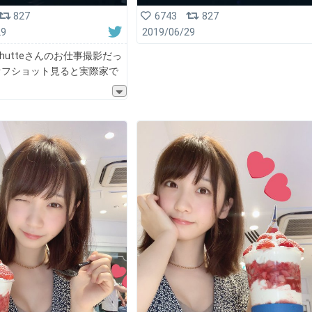
827
6743
827
29
2019/06/29
uhutteさんのお仕事撮影だっ
オフショット見ると実際家で