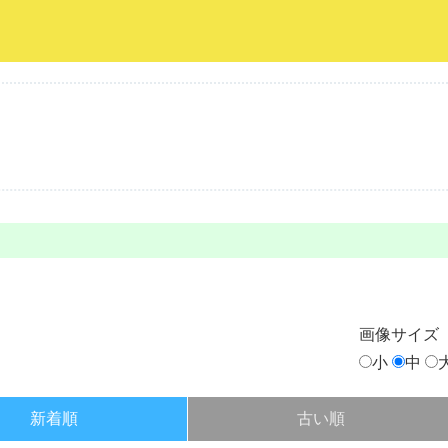
画像
サイズ
小
中
新着順
古い順