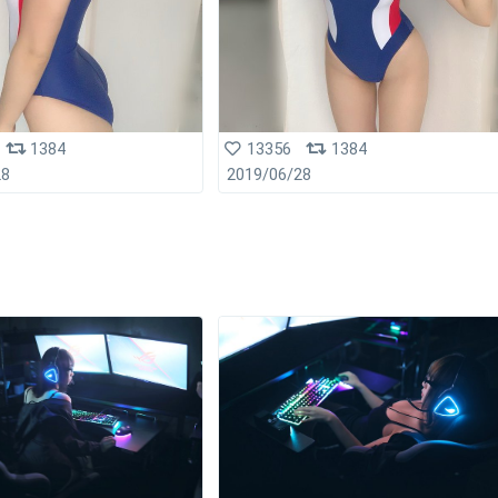
1384
13356
1384
28
2019/06/28