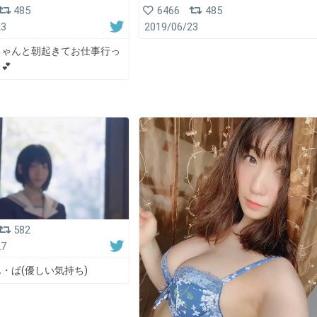
485
6466
485
23
2019/06/23
ちゃんと朝起きてお仕事行っ
💕
582
27
・ぱ(優しい気持ち)