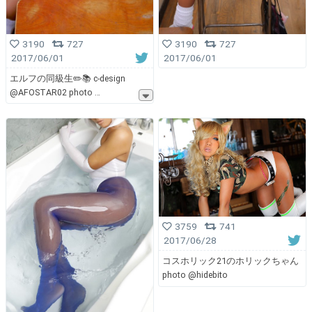
3190
727
3190
727
2017/06/01
2017/06/01
エルフの同級生✏️📚 c-design
@AFOSTAR02 photo
3759
741
2017/06/28
コスホリック21のホリックちゃん
photo @hidebito