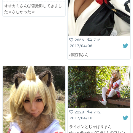
オオカミさん🐺雪撮影してきまし
た☺️さむかった☺️
2666
716
2017/04/06
梅喧姉さん
2228
712
2017/04/16
ライオンとじゃぱりまん
photo:@haikyo07 #けものフレン