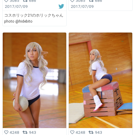
3085
686
3085
686
2017/07/09
2017/07/09
コスホリック21のホリックちゃん
photo @hidebito
4248
943
4248
943