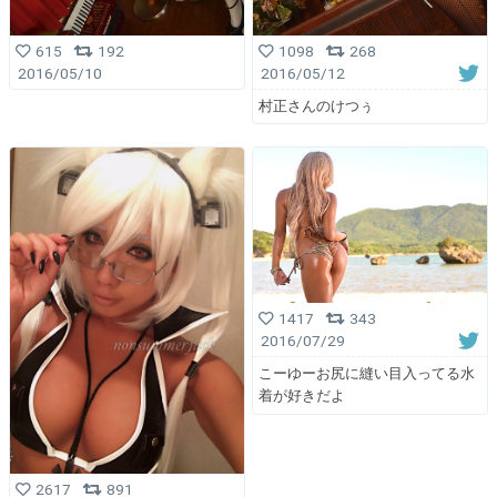
615
192
1098
268
2016/05/10
2016/05/12
村正さんのけつぅ
1417
343
2016/07/29
こーゆーお尻に縫い目入ってる水
着が好きだよ
2617
891