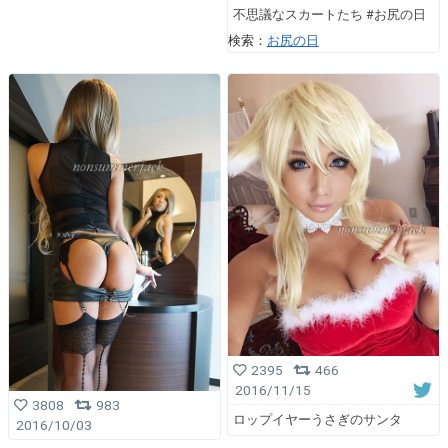
不思議なスカートたち #お尻の日
検索：
お尻の日
2395
466
2016/11/15
3808
983
ロップイヤーうさぎのサンタ
2016/10/03