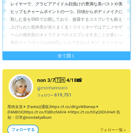
レイヤーで、グラビアアイドル顔負けの豊満な美バストや美
ヒップもチャームポイントの一つ。日頃からボディメイクに
勤しむ姿をSNSで公開しており、披露するコスプレでも鍛え
上げられた筋肉美が光りまくる！ツイッターではアニメやゲ
ームの褐色肌のキャラクターのコスプレをすることが多い→
褐色キャラのコスはnon氏にしかできない( ·∀·)！ オリジナル
コスプレやグラビアも披露していて、特にフォロワーから人
全て開く
気なのは美ヒップを生かしたショット。張り出した大きな美
ヒップにオイルを塗ると煮卵にしか見えない！最高クオリテ
ィの褐色コスプレを堪能したいなら、nonのツイッターを見
non 3/7🇹🇭 4/18📸
れば間違いなし(∩゜∀｀∩)!!
monhannoero
@
619,751
フォロワー
黑肉女皇✴︎ (Fantia)(通販)https://t.co/dKgsWBenwp✴︎
(FANBOX)https://t.co/fQBhcfA6VA ✴︎https://t.co/hSyQXDUHwh 告
知・日常@nondailyalbum
フォローする
フォロー一覧 »