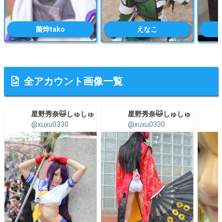
菌烨tako
えなこ
全アカウント画像一覧
星野秀奈🐱しゅしゅ
星野秀奈🐱しゅしゅ
@xuxu0330
@xuxu0330