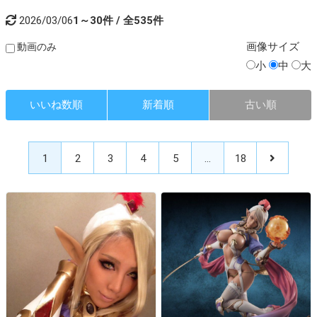
2026/03/06
1～30件 / 全535件
画像
サイズ
動画のみ
小
中
大
いいね数順
新着順
古い順
1
2
3
4
5
…
18