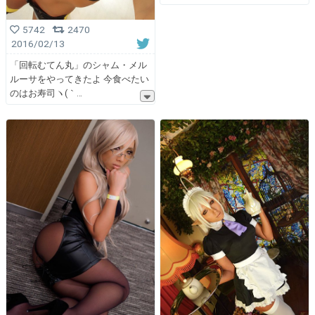
5742
2470
2016/02/13
「回転むてん丸」のシャム・メル
ルーサをやってきたよ 今食べたい
のはお寿司ヽ(｀