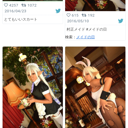
4257
1072
2016/04/23
615
192
とてもいいスカート
2016/05/10
村正メイド #メイドの日
検索：
メイドの日