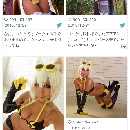
900
250
594
197
2015/12/31
2015/12/28
コミケお疲れ様でしたアアアン
なお、コミケではダークエルフで
(´；ω；｀)！！ スペース来ていた
おりますので。 なんとか工夫を凝
だいた方ありがと
らしてね
5742
2470
2016/02/13