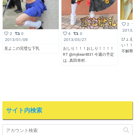
2
2013/
2
0
4
0
ひょえ
2013/01/08
2013/05/27
い！！！！
見よこの完璧な下乳
おしり！！！おしり！！！！
不解釋
RT @mybear4831 今週の予定
は…真田幸村
サイト内検索