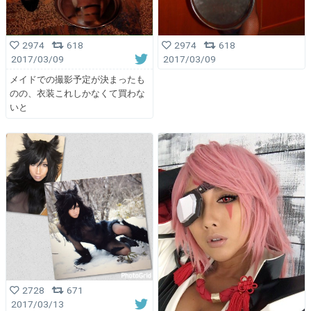
2974
618
2974
618
2017/03/09
2017/03/09
メイドでの撮影予定が決まったも
のの、衣装これしかなくて買わな
いと
2728
671
2017/03/13