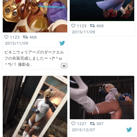
1123
468
2015/11/09
1123
468
2015/11/09
ビキニウォリアーズのダークエル
フの衣装完成しましたーヽ(*＾ω
＾*)ﾉ！ 撮影会
1227
307
2015/12/07