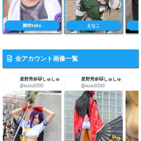
菌烨tako
えなこ
全アカウント画像一覧
星野秀奈🐱しゅしゅ
星野秀奈🐱しゅしゅ
@xuxu0330
@xuxu0330