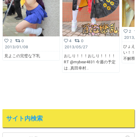
2
2013/
2
0
4
0
ひょえ
2013/01/08
2013/05/27
い！！！！
見よこの完璧な下乳
おしり！！！おしり！！！！
不解釋
RT @mybear4831 今週の予定
は…真田幸村
サイト内検索