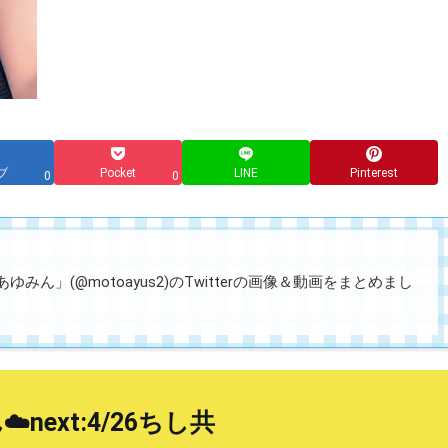
ブ
Pocket
LINE
Pinterest
0
0
みん」(@motoayus2)のTwitterの画像＆動画をまとめまし
️next:4/26ちし共