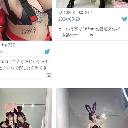
10208
817
2024/05/28
と、いう事で 166cmの普通女のバニ
ー衣装です！！！w
757
03
ずエゴサこんな感じかな〜！
TGSとクロウで探したら出てき