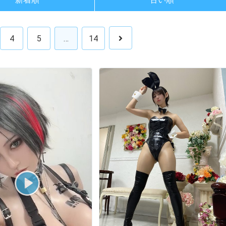
4
5
…
14