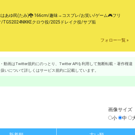
あゆ民(たみ)🐉 166cm/趣味→コスプレ/お笑い/ゲーム🎮フリ
GS2024NIKKEクロウ役/2025ドレイク役/サブ垢
フォロー一覧 »
画はTwitter規約にのっとり、Twitter APIを利用して無断転載・著作権違
り扱いについて詳しくはサービス規約に記載しています。
画像
サイズ
小
中
新着順
古い順