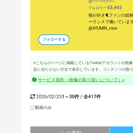
motoayus2
@
63,443
フォロワー
猫が好き🐈ファンの総称は
ーランスで働いています/T
@AYUMIN_new
フォローする
※こちらのページに掲載しているTwitterアカウントの画像・動
反に当たらない方法で表示しています。コンテンツの取
サービス規約（画像の取り扱いについて）»
2026/02/25
1～30件 / 全417件
動画のみ
いいね数順