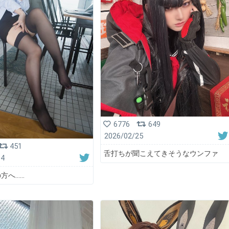
6776
649
2026/02/25
451
舌打ちが聞こえてきそうなウンファ
14
方へ……