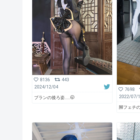
8136
443
2024/12/04
7698
2022/07/
ブランの後ろ姿……🤭
脚フェチの