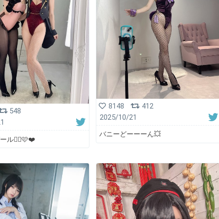
8148
412
548
2025/10/21
21
バニーどーーーん💥
👯‍♀️🩷❤️