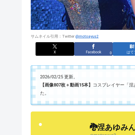
サムネイル引用：Twitter
@motoayus2
X
Facebook
はて
0
2026/02/25 更新。
【画像807枚＋動画15本】
コスプレイヤー「涅あゆ
た。
🐉涅あゆみん☁