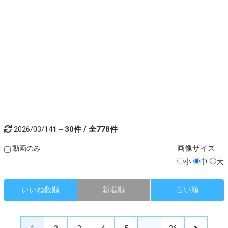
2026/03/14
1～30件 / 全778件
画像
サイズ
動画のみ
小
中
大
いいね数順
新着順
古い順