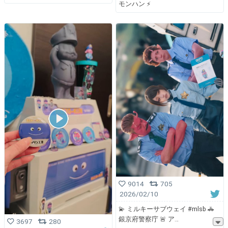
モンハン ⚡️
9014
705
2026/02/10
💫 ミルキーサブウェイ #mlsb 🚓
銀京府警察庁 🚨 ア
3697
280