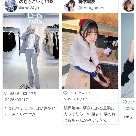
のむらこいち☹️♻️
橋本麗愛
@mo24yu
@rena_hashi
150
20
6546
175
2026/03/17
2026/03/17
791
磐梯熱海の駅前にある足湯に
2026/
たまにする天パっぽい髪型ピ
入ってたら、92歳と96歳のお
トーみたいですき
꒰ঌ🖤໒꒱
ばあちゃんがやってきて一