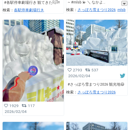
~ #mlsb 💫 ＼ なかよ
#各駅停車劇場行き 観てきたᥬ🌝ᩤ‼️
検索：
さっぽろ雪まつり2026
mlsb
検索：
各駅停車劇場行き
2793
537
2026/02/04
#さっぽろ雪まつり2026 観光地😃
検索：
さっぽろ雪まつり2026
1929
117
2026/02/04