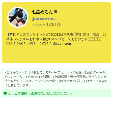
七星めろん🐰
nanasemeron
@
133,776
フォロワー
【🌏世界コスプレサミットWCS2022日本代表🇯🇵】造形、衣装、武
器作ってます✂️お仕事依頼はDMへ📮 どこでも行けます🇲🇳🇹🇼
🇸🇦🇸🇬🇦🇹🇭🇺🇸🇰🇨🇿🇮🇩 @submeron
※こちらのページに掲載しているTwitterアカウントの画像・動画はTwitter規
約にのっとり、Twitter APIを利用して無断転載・著作権違反に当たらない方
法で表示しています。コンテンツの取り扱いについて詳しくはサービス規約
に記載しています。
サービス規約（画像の取り扱いについて）»