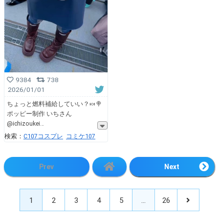
9384
738
2026/01/01
ちょっと燃料補給していい？🍬🍭
ポッピー制作 いちさん
@ichizoukei
検索：
C107コスプレ
コミケ107
Prev
Next
1
2
3
4
5
…
26