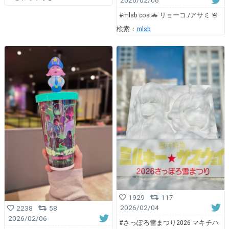
2026/02/06
#mlsb cos 🚓 リョーコ /アサミ 🚨
検索：
mlsb
1929
117
2026/02/04
2238
58
2026/02/06
#さっぽろ雪まつり2026 マキチハ