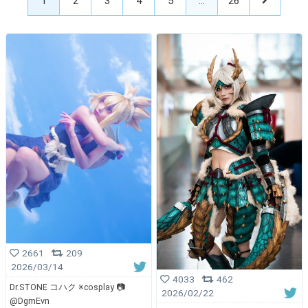
1
2
3
4
5
…
26
2661
209
2026/03/14
4033
462
Dr.STONE コハク ※cosplay 📷
2026/02/22
@DgmEvn