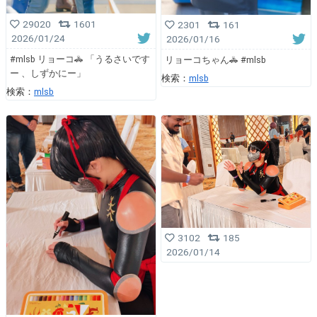
29020
1601
2301
161
2026/01/24
2026/01/16
#mlsb リョーコ🚓 「うるさいです
リョーコちゃん🚓 #mlsb
ー 、しずかにー」
検索：
mlsb
検索：
mlsb
3102
185
2026/01/14