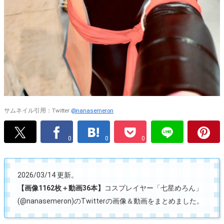
サムネイル引用：Twitter
@nanasemeron
0
0
0
2026/03/14 更新。
【画像1162枚＋動画36本】
コスプレイヤー「七星めろん」
(@nanasemeron)のTwitterの画像＆動画をまとめました。