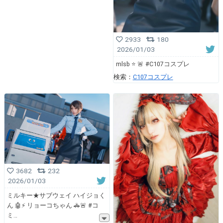
2933
180
2026/01/03
mlsb ⭐️ 🚨 #C107コスプレ
検索：
C107コスプレ
3682
232
2026/01/03
ミルキー★サブウェイ ハイジョく
ん 🤖⚡️ リョーコちゃん 🚓🚨 #コ
ミ