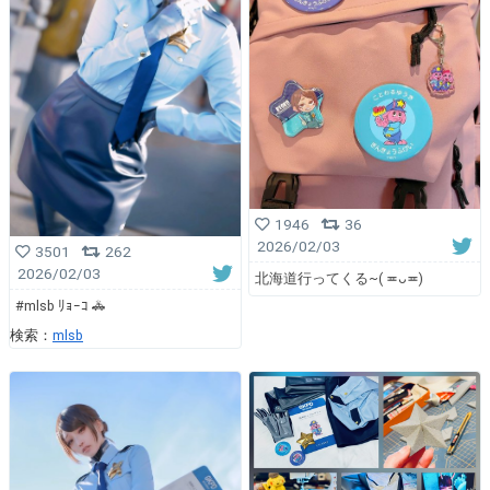
1946
36
2026/02/03
3501
262
2026/02/03
北海道行ってくる~( ≖ᴗ≖​)
#mlsb ﾘｮｰｺ 🚓
検索：
mlsb