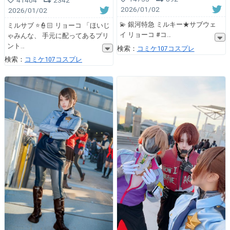
2026/01/02
2026/01/02
💫 銀河特急 ミルキー★サブウェ
ミルサブ ⭐️👮🏻 リョーコ 「ほいじ
イ リョーコ #コ
ゃみんな、 手元に配ってあるプリ
ント
検索：
コミケ107コスプレ
検索：
コミケ107コスプレ