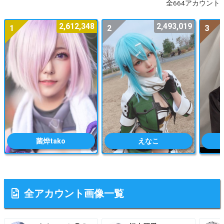
全664アカウント
2,612,348
2,493,019
1
2
3
菌烨tako
えなこ
全アカウント画像一覧