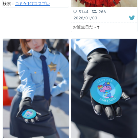
検索：
コミケ107コスプレ
5144
266
2026/01/03
お誕生日だ～❣️