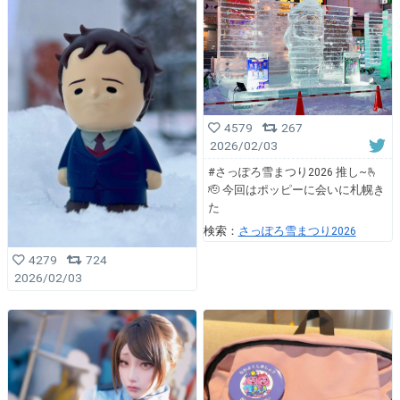
4579
267
2026/02/03
#さっぽろ雪まつり2026 推し~🫰
🫡 今回はポッピーに会いに札幌き
た
検索：
さっぽろ雪まつり2026
4279
724
2026/02/03