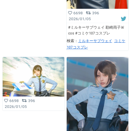
6698
396
2026/01/05
#ミルキーサブウェイ 勘崎両子🚨
cos #コミケ107コスプレ
検索：
ミルキーサブウェイ
コミケ
107コスプレ
6698
396
2026/01/05