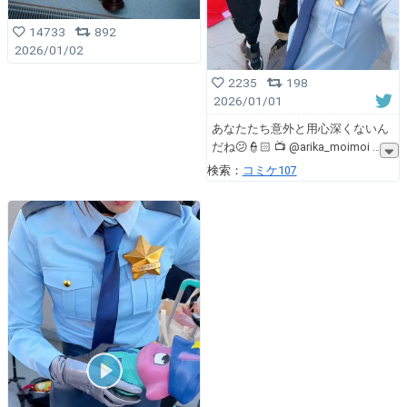
14733
892
2026/01/02
2235
198
2026/01/01
あなたたち意外と用心深くないん
だね😕👮🏻 📺 @arika_moimoi
検索：
コミケ107