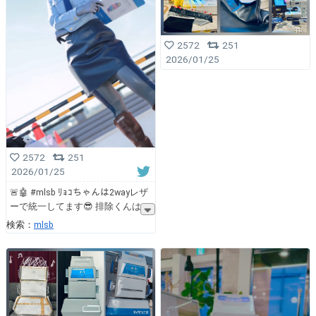
2572
251
2026/01/25
2572
251
2026/01/25
🚨🤖 #mlsb ﾘｮｺちゃんは2wayレザ
ーで統一してます😎 排除くんは
検索：
mlsb