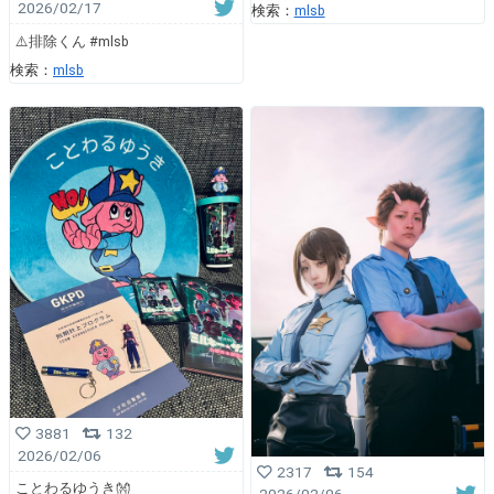
2026/02/17
検索：
mlsb
⚠️排除くん #mlsb
検索：
mlsb
3881
132
2026/02/06
2317
154
ことわるゆうき👐