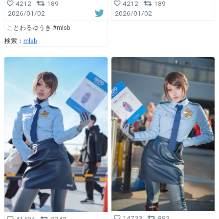
4212
189
4212
189
2026/01/02
2026/01/02
ことわるゆうき #mlsb
検索：
mlsb
14733
892
41404
2342