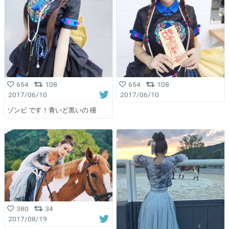
654
108
654
108
2017/06/10
2017/06/10
ゾンビ です！青いど黒いの 瞳
380
34
2017/08/19