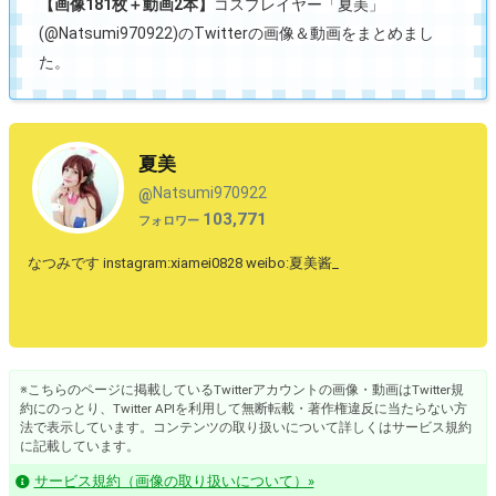
【画像181枚＋動画2本】
コスプレイヤー「夏美」
(@Natsumi970922)のTwitterの画像＆動画をまとめまし
た。
夏美
Natsumi970922
@
103,771
フォロワー
なつみです instagram:xiamei0828 weibo:夏美酱_
※こちらのページに掲載しているTwitterアカウントの画像・動画はTwitter規
約にのっとり、Twitter APIを利用して無断転載・著作権違反に当たらない方
法で表示しています。コンテンツの取り扱いについて詳しくはサービス規約
に記載しています。
サービス規約（画像の取り扱いについて）»