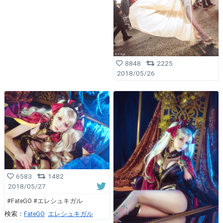
8848
2225
2018/05/26
6583
1482
2018/05/27
#FateGO #エレシュキガル
検索：
FateGO
エレシュキガル