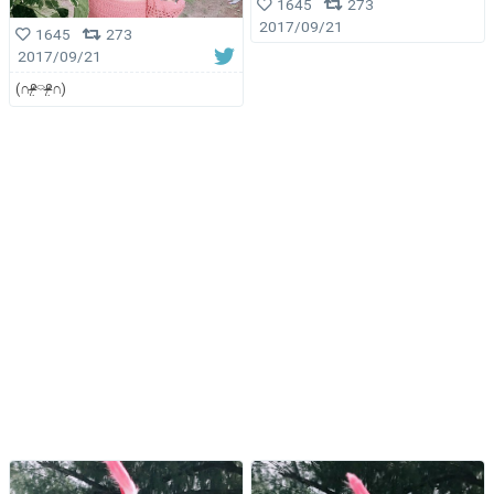
1645
273
2017/09/21
1645
273
2017/09/21
(∩ᵒ̴̶̷̤⌔ᵒ̴̶̷̤∩)