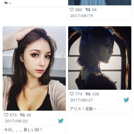
🐎～
380
34
2017/08/19
779
108
2017/08/27
アリス！花絮～
573
36
2017/08/22
今日。。。新しい顔！