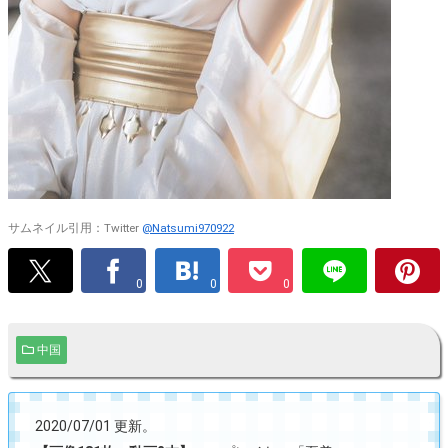
サムネイル引用：Twitter
@Natsumi970922
0
0
0
中国
2020/07/01 更新。