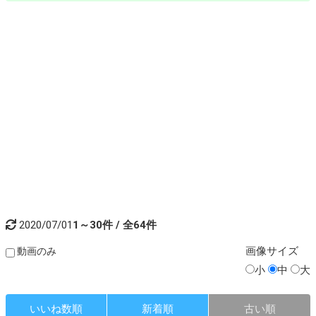
2020/07/01
1～30件 / 全64件
画像
サイズ
動画のみ
小
中
大
いいね数順
新着順
古い順