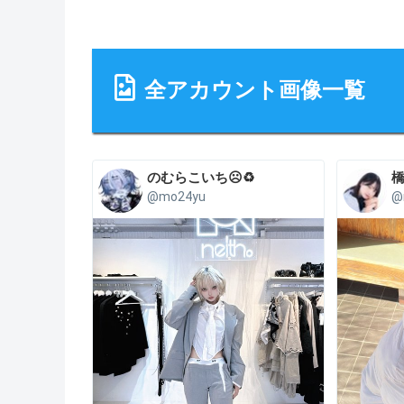
全アカウント画像一覧
のむらこいち☹️♻️
@mo24yu
@