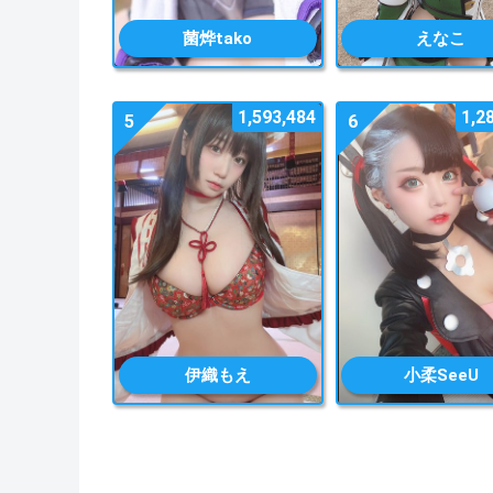
菌烨tako
えなこ
1,593,484
1,2
5
6
伊織もえ
小柔SeeU