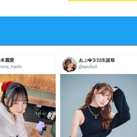
橋本麗愛
あぷ💎3/22生誕祭
rena_hashi
@apu0u0