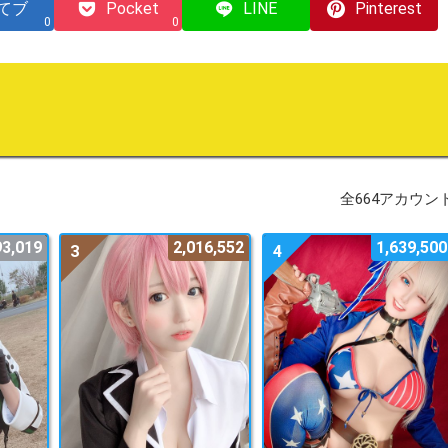
てブ
Pocket
LINE
Pinterest
0
0
全664アカウン
93,019
2,016,552
1,639,500
3
4