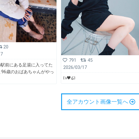
20
17
791
45
の駅前にある足湯に入ってた
2026/03/17
と96歳のおばあちゃんがやっ
꒰ঌ🖤໒꒱
全アカウント画像一覧へ