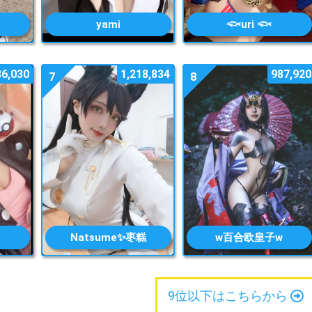
yami
𓆟uri 𓆟
86,030
1,218,834
987,920
7
8
Natsume✨枣糕
w百合欧皇子w
9位以下はこちらから