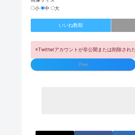
小
中
大
いいね数順
※Twitterアカウントが非公開または削除さ
Prev