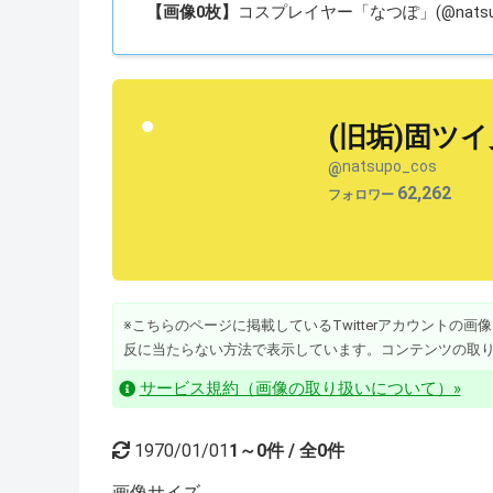
【画像0枚】
コスプレイヤー「なつぽ」(@natsup
(旧垢)固ツ
natsupo_cos
@
62,262
フォロワー
※こちらのページに掲載しているTwitterアカウントの画像・動
反に当たらない方法で表示しています。コンテンツの取
サービス規約（画像の取り扱いについて）»
1970/01/01
1～0件 / 全0件
画像
サイズ