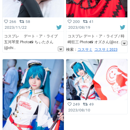
266
58
200
41
2023/11/22
2023/08/19
コスプレ デート・ア・ライブ
コスプレ デート・ア・ライブ / 時
五河琴里 Photo📸 ちぃたさん
崎狂三 Photo📸 オズさん(@oz
(@chi
検索：
コスサミ
コスサミ2023
249
49
2023/08/10