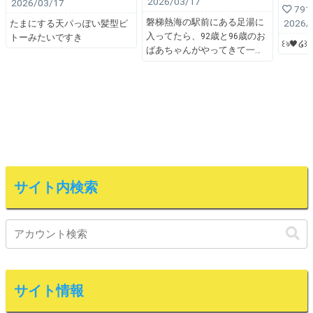
2026/03/17
2026/03/17
791
磐梯熱海の駅前にある足湯に
2026/
たまにする天パっぽい髪型ピ
入ってたら、92歳と96歳のお
トーみたいですき
꒰ঌ🖤໒꒱
ばあちゃんがやってきて一
サイト内検索
サイト情報