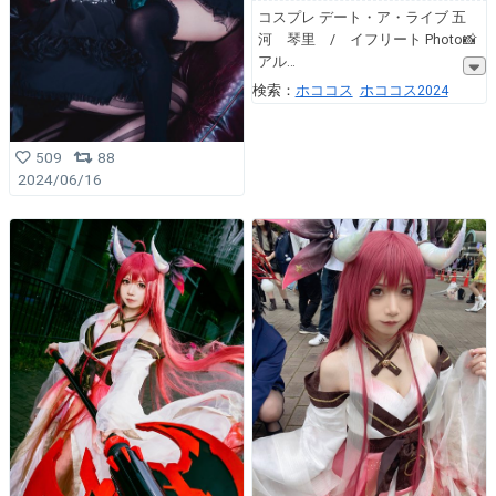
コスプレ デート・ア・ライブ 五
河 琴里 / イフリート Photo📸
アル
検索：
ホココス
ホココス2024
509
88
2024/06/16