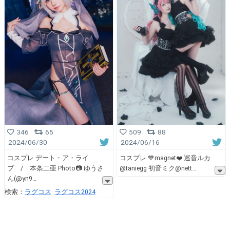
509
88
346
65
2024/06/16
2024/06/30
コスプレ 💙magnet❤️ 巡音ルカ
コスプレ デート・ア・ライ
@taniegg 初音ミク@nett
ブ / 本条二亜 Photo📷 ゆうさ
ん(@yn9
検索：
ラグコス
ラグコス2024