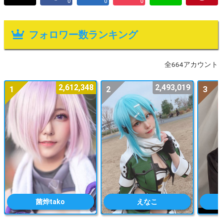
0
0
0
フォロワー数ランキング
全664アカウント
2,612,348
2,493,019
1
2
3
菌烨tako
えなこ