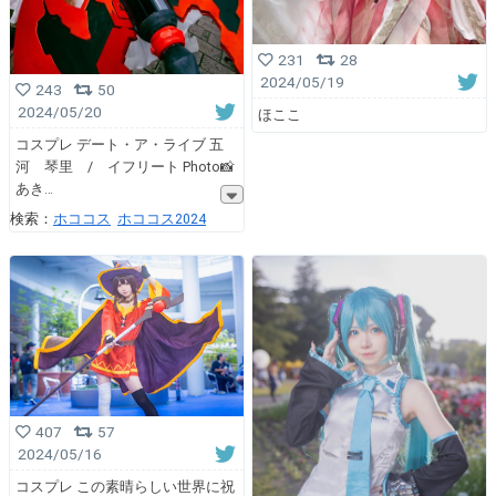
231
28
2024/05/19
243
50
2024/05/20
ほここ
コスプレ デート・ア・ライブ 五
河 琴里 / イフリート Photo📸
あき
検索：
ホココス
ホココス2024
407
57
2024/05/16
コスプレ この素晴らしい世界に祝