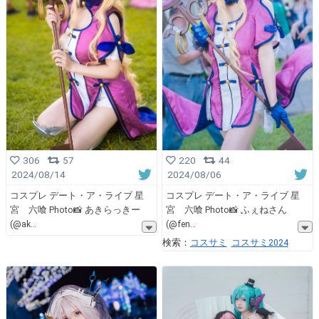
306
57
220
44
2024/08/14
2024/08/06
コスプレ デート・ア・ライブ 星
コスプレ デート・ア・ライブ 星
宮 六喰 Photo📸 あきらっきー
宮 六喰 Photo📸 ふぇねさん
(@ak
(@fen
検索：
コスサミ
コスサミ2024