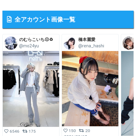
全アカウント画像一覧
のむらこいち☹️♻️
橋本麗愛
@mo24yu
@rena_hashi
150
20
6546
175