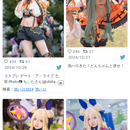
246
27
2024/10/27
439
61
池ハロきた！どんちゃんと併せ！
2024/10/28
コスプレ デート・ア・ライブ 七
罪 Photo📷 ちぃたさん(@chiita
検索：
池ハロ2024
池ハロ