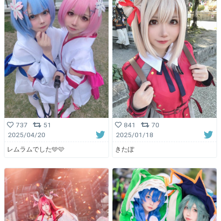
737
51
841
70
2025/04/20
2025/01/18
レムラムでした🩵🩷
きたぽ