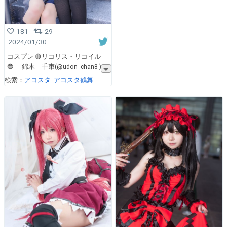
181
29
2024/01/30
コスプレ 🔴リコリス・リコイル
🔵 錦木 千束(@udon_chan8 )
検索：
アコスタ
アコスタ鶴舞