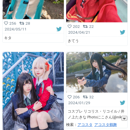
256
28
202
22
2024/05/11
2024/04/21
キタ
きてう
206
32
2024/01/29
コスプレ リコリス・リコイル / 井
ノ上たきな Photoにこさん(@nik
検索：
アコスタ
アコスタ鶴舞