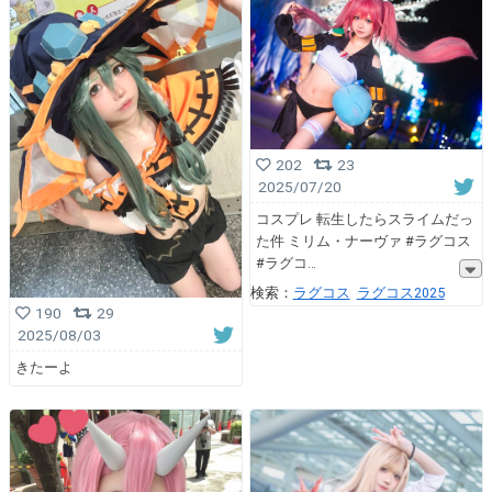
202
23
2025/07/20
コスプレ 転生したらスライムだっ
た件 ミリム・ナーヴァ #ラグコス
#ラグコ
検索：
ラグコス
ラグコス2025
190
29
2025/08/03
きたーよ