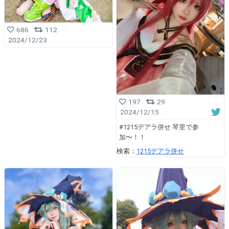
686
112
2024/12/23
197
29
2024/12/15
#1215デアラ併せ 琴里で参
加〜！！
検索：
1215デアラ併せ