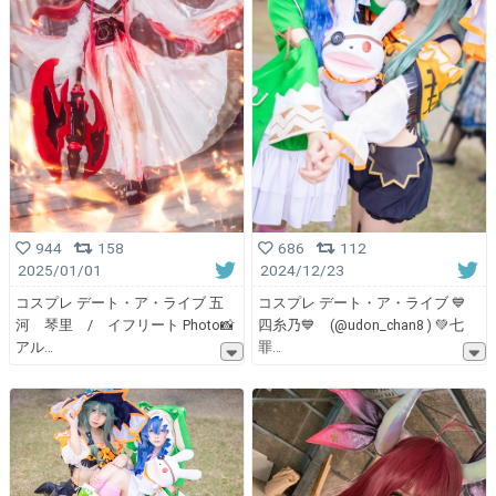
944
158
686
112
2025/01/01
2024/12/23
コスプレ デート・ア・ライブ 五
コスプレ デート・ア・ライブ 💙
河 琴里 / イフリート Photo📸
四糸乃💙 (@udon_chan8 ) 💚七
アル
罪