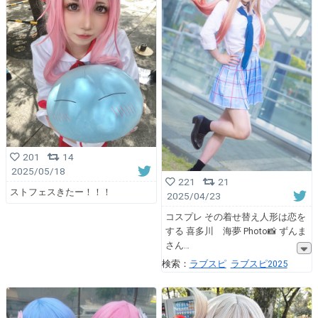
201
14
2025/05/18
221
21
ストフェスきたー！！！
2025/04/23
コスプレ その着せ替え人形は恋を
する 喜多川 海夢 Photo📸 ずんま
さん
検索：
ラブスピ
ラブスピ2025