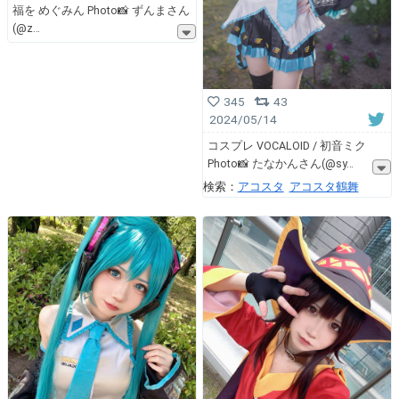
福を めぐみん Photo📸 ずんまさん
(@z
345
43
2024/05/14
コスプレ VOCALOID / 初音ミク
Photo📸 たなかんさん(@sy
検索：
アコスタ
アコスタ鶴舞