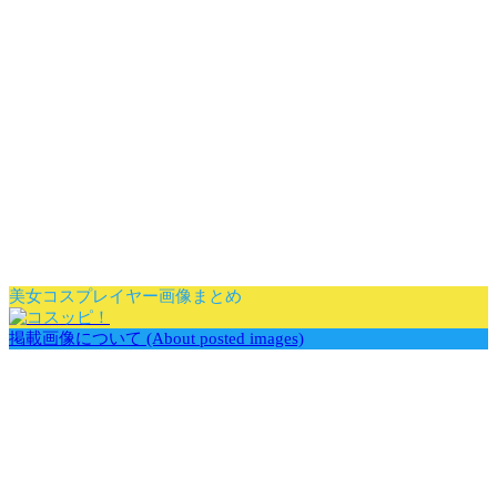
美女コスプレイヤー画像まとめ
掲載画像について (About posted images)