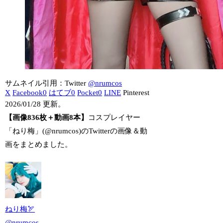
サムネイル引用：Twitter
@nrumcos
X
Facebook
0
はてブ
0
Pocket
0
LINE
Pinterest
2026/01/28 更新。
【画像836枚＋動画8本】
コスプレイヤー
「ねり梅」(@nrumcos)のTwitterの画像＆動
画をまとめました。
ねり梅🏹
@
nrumcos