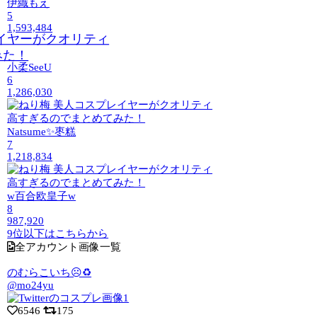
伊織もえ
5
1,593,484
小柔SeeU
6
1,286,030
Natsume✨枣糕
7
1,218,834
w百合欧皇子w
8
987,920
9位以下はこちらから
全アカウント画像一覧
のむらこいち☹️♻️
@mo24yu
6546
175