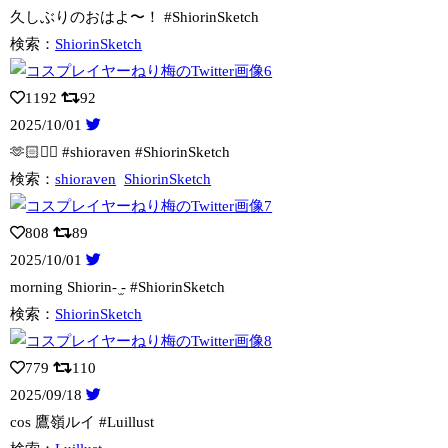
久しぶりのおはよ〜！ #ShiorinSketch
検索：
ShiorinSketch
1192
92
2025/10/01
🫶🏻👍🏻 #shioraven #ShiorinSketch
検索：
shioraven
ShiorinSketch
808
89
2025/10/01
morning Shiorin- ̫- #ShiorinSketch
検索：
ShiorinSketch
779
110
2025/09/18
cos 鷹嶺ルイ #Luillust