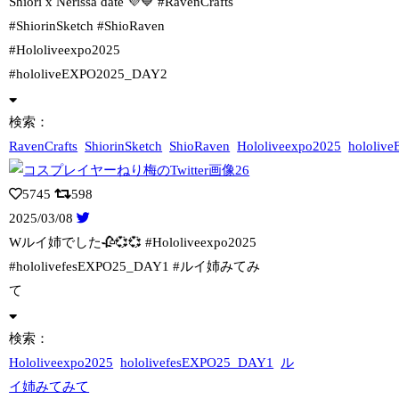
Shiori x Nerissa date 💜💙 #RavenCrafts
#
ShiorinSketch #ShioRaven
#Hololiveexpo2025
#hololiveEXPO2025_DAY2
検索：
RavenCrafts
ShiorinSketch
ShioRaven
Hololiveexpo2025
hololiv
5745
598
2025/03/08
Wルイ姉でした🥀💞💞 #Hololiveexpo2025
#hololivef
esEXPO25_DAY1 #ルイ姉みてみ
て
検索：
Hololiveexpo2025
hololivefesEXPO25_DAY1
ル
イ姉みてみて