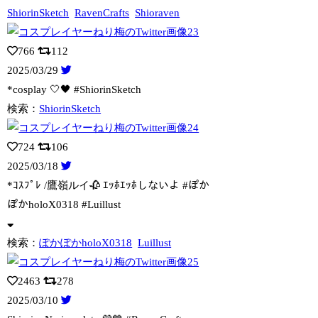
ShiorinSketch
RavenCrafts
Shioraven
766
112
2025/03/29
*cosplay 🤍🖤 #ShiorinSketch
検索：
ShiorinSketch
724
106
2025/03/18
*ｺｽﾌﾟﾚ /鷹嶺ルイ🥀 ｴｯﾎｴｯﾎしないよ #ぽか
ぽかholoX
0318 #Luillust
検索：
ぽかぽかholoX0318
Luillust
2463
278
2025/03/10