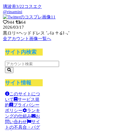
璃波🦋3/22コスエク
@rinamini
944
64
2026/03/17
黒ロリ×ヘッドドレス ˚₊‧꒰ა ♱ ໒꒱ ‧₊˚
全アカウント画像一覧へ
サイト内検索
サイト情報
このサイトにつ
いて
サービス規
約
プライバシー
ポリシー
ランキ
ングの仕組み
お
問い合わせ
サイ
トの不具合・バグ