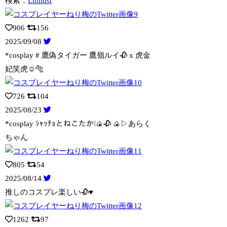
検索：
Luillust
906
156
2025/09/08
*cosplay # 鷹偽タイガー 鷹嶺ルイ🥀 x 虎金
妃笑虎☺️🐅
726
104
2025/08/23
*cosplay ｼｬｯﾁｮとねこたか❕🍙🥀 🍙▷あらく
ちゃん
805
54
2025/08/14
推しのコスプレ楽しい🥀♥️
1262
97