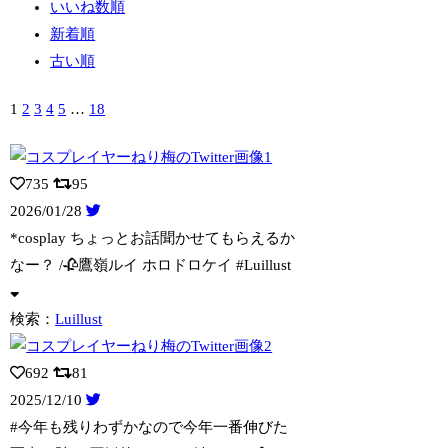
いいね数順
新着順
古い順
1
2
3
4
5
…
18
735
95
2026/01/28
*cosplay ちょっとお話聞かせてもらえるか
なー？ /🥀鷹嶺ルイ ホロド
ロケイ #Luillust
検索：
Luillust
692
81
2025/12/10
#今年も残りわずかなので今年一番伸びた