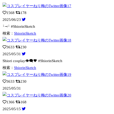
1568
178
2025/06/23
･̆⤙･̆ #ShiorinSketch
検索：
ShiorinSketch
3633
230
2025/05/31
Shiori cosplay👁️‍🗨️🖤 #ShiorinSketch
検索：
ShiorinSketch
3633
230
2025/05/31
1366
168
2025/05/15