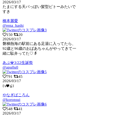
2026/03/17
たまにする天パっぽい髪型ピトーみたいで
すき
橋本麗愛
@rena_hashi
150
20
2026/03/17
磐梯熱海の駅前にある足湯に入ってたら、
92歳と96歳のおばあちゃんがやってきて一
緒に駄弁ってた♡👵
あぷ💎3/22生誕祭
@apu0u0
791
45
2026/03/17
꒰ঌ🖤໒꒱
やなぎばころん
@koronsui
548
41
2026/03/17