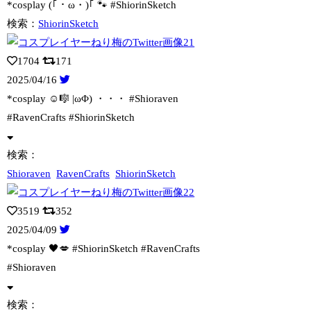
*cosplay (｢・ω・)｢ 🐾 #ShiorinSketch
検索：
ShiorinSketch
1704
171
2025/04/16
*cosplay ☺️🎼
|ωΦ) ・・・ #Shioraven
#RavenCrafts #ShiorinSketch
検索：
Shioraven
RavenCrafts
ShiorinSketch
3519
352
2025/04/09
*cosplay 🖤💋 #ShiorinSketch #RavenCraft
s
#Shioraven
検索：