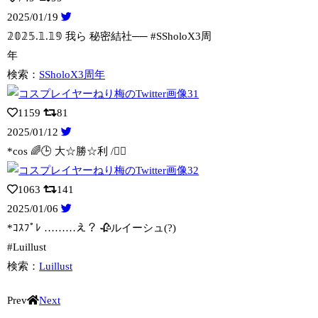
2025/01/19
𝟚𝟘𝟚𝟝.𝟙.𝟙𝟡 我ら 秘密結社── #SSholoX3周
年
検索：
SSholoX3周年
1159
81
2025/01/12
*cos 🌈🕒 大☆勝☆利 /❤️‍🔥
1063
141
2025/01/06
*ｺｽﾌﾟﾚ ………え？ 🥀ルイーシュ(?)
#Luillust
検索：
Luillust
Prev
Next