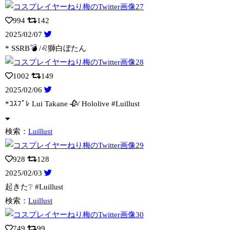
994
142
2025/02/07
* SSRB💣 /♌️獅白ぼたん
1002
149
2025/02/06
*ｺｽﾌﾟﾚ Lui Takane 🥀/ Hololive #Luillus
t
検索：
Luillust
928
128
2025/02/03
起きた❔ #Luillust
検索：
Luillust
749
99