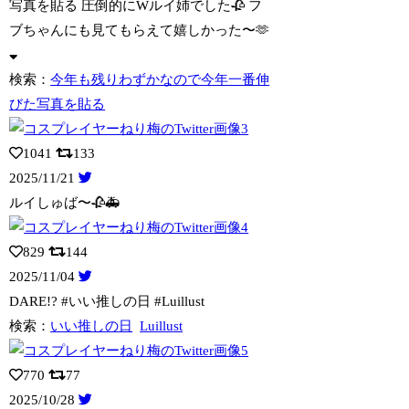
写真を貼る 圧倒的にWルイ姉でした🥀 フ
ブちゃんにも見てもらえて嬉しかった〜🫶
検索：
今年も残りわずかなので今年一番伸
びた写真を貼る
1041
133
2025/11/21
ルイしゅば〜🥀🚑
829
144
2025/11/04
DARE!? #いい推しの日 #Luillust
検索：
いい推しの日
Luillust
770
77
2025/10/28