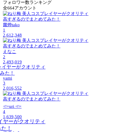
フォロワー数ランキング
全664アカウント
菌烨tako
1
2,612,348
えなこ
2
2,493,019
yami
3
2,016,552
𓆟uri 𓆟
4
1,639,500