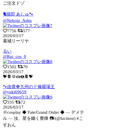
ご注文ドゾ
🐈猫田 あしゅ🐾
@Nekota_Ashu
7756
577
2026/03/17
葛城リーリヤ
るい
@Rui_cos_0
1502
70
2026/03/17
💝🍫🍪🍰🍩🍫💝
🐾由貴🍓九州のド修羅場王
@yuki69659
335
72
2026/03/17
※cosplay ◆ Fate/Grand Order ◆ ― デメテ
ル ―
汝、星を鋤く豊穣 📷/(@lucinon) #こ
すおん