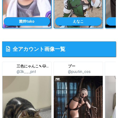
菌烨tako
えなこ
全アカウント画像一覧
三色にゃんこ🍡🐱こみトレ5号館H27a
プー
@3k___pnt
@puutin_cos