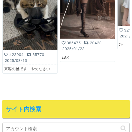
321
2021/
385475
20428
ﾌｯ
2025/01/23
423904
35770
2B⚔️
2025/08/13
来客の靴です、やめなさい
サイト内検索