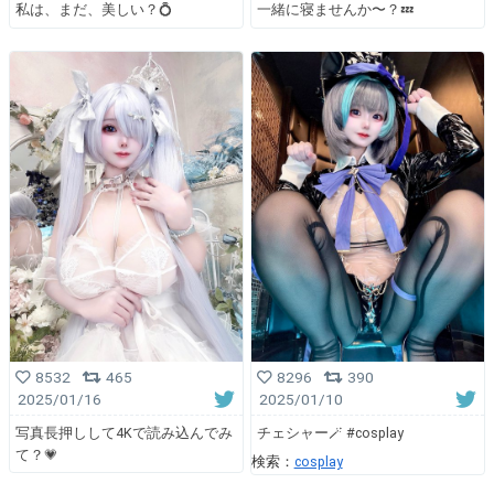
私は、まだ、美しい？💍
一緒に寝ませんか〜？💤
8532
465
8296
390
2025/01/16
2025/01/10
写真長押しして4Kで読み込んでみ
チェシャー🪄 #cosplay
て？💗
検索：
cosplay