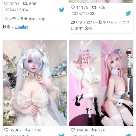
9391
606
11175
726
2024/12/04
2024/12/03
シンデレラ💎 #cosplay
20万フォロワー様ありがとうござ
検索：
cosplay
います‼︎😭🎊
32807
1700
14488
770
2024/12/02
2024/11/24