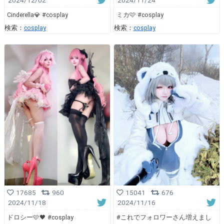
Cinderella💎 #cosplay
ミカ🩷 #cosplay
検索：
cosplay
検索：
cosplay
17685
960
15041
676
2024/11/18
2024/11/16
ドロシー🩷🖤 #cosplay
#これでフォロワーさん増えまし