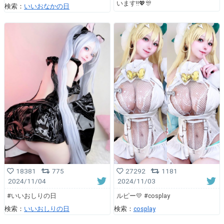
います‼︎💖🎊
検索：
いいおなかの日
18381
775
27292
1181
2024/11/04
2024/11/03
#いいおしりの日
ルピー💛 #cosplay
検索：
いいおしりの日
検索：
cosplay