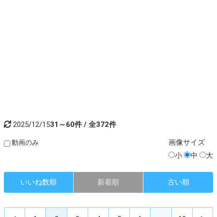
2025/12/15
31～60件 / 全372件
画像
サイズ
動画のみ
小
中
大
いいね数順
新着順
古い順