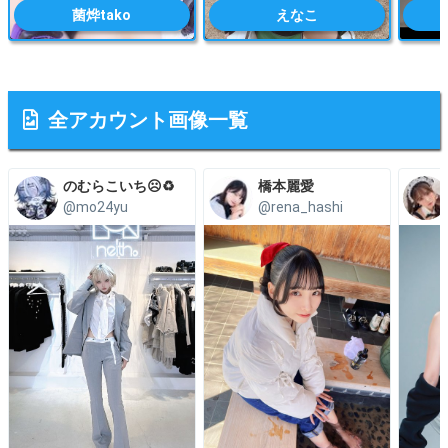
菌烨tako
えなこ
全アカウント画像一覧
のむらこいち☹️♻️
橋本麗愛
@mo24yu
@rena_hashi