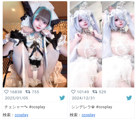
10149
529
16838
755
2024/12/31
2025/01/05
シンデレラ💎 #cosplay
チェシャー🐾 #cosplay
検索：
cosplay
検索：
cosplay