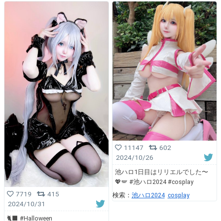
11147
602
2024/10/26
池ハロ1日目はリリエルでした〜
💖🪽 #池ハロ2024 #cosplay
7719
415
検索：
池ハロ2024
cosplay
2024/10/31
🐈‍⬛ #Halloween