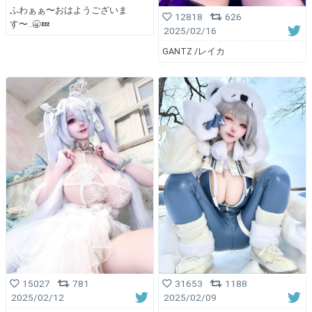
ふわぁぁ〜おはようございま
12818
626
す〜..🥱💤
2025/02/16
GANTZ /レイカ
15027
781
31653
1188
2025/02/12
2025/02/09