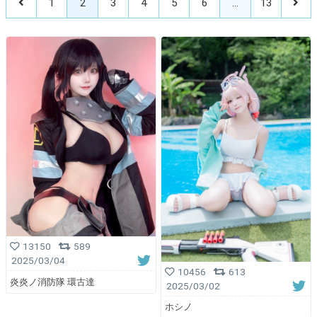
1
2
3
4
5
6
…
13
13150
589
2025/03/04
10456
613
炎炎ノ消防隊 環古達
2025/03/02
ホシノ