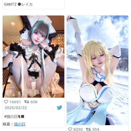
GANTZ ⚫️レイカ
16651
608
2025/02/22
#猫の日🐈‍⬛
検索：
猫の日
8290
394