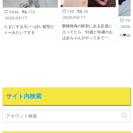
150
20
6546
175
2026/03/17
2026/03/17
791
磐梯熱海の駅前にある足湯に
2026/
たまにする天パっぽい髪型ピ
入ってたら、92歳と96歳のお
トーみたいですき
꒰ঌ🖤໒꒱
ばあちゃんがやってきて一
サイト内検索