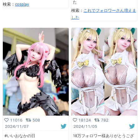
た
検索：
cosplay
検索：
これでフォロワーさん増えま
した
11016
508
18124
782
2024/11/07
2024/11/05
#いいおなかの日
18万フォロワー様ありがとうござ