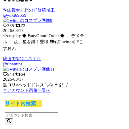
💝🍫🍪🍰🍩🍫💝
🐾由貴🍓九州のド修羅場王
@yuki69659
335
72
2026/03/17
※cosplay ◆ Fate/Grand Order ◆ ― デメテ
ル ―
汝、星を鋤く豊穣 📷/(@lucinon) #こ
すおん
璃波🦋3/22コスエク
@rinamini
944
64
2026/03/17
黒ロリ×ヘッドドレス ˚₊‧꒰ა ♱ ໒꒱ ‧₊˚
全アカウント画像一覧へ
サイト内検索