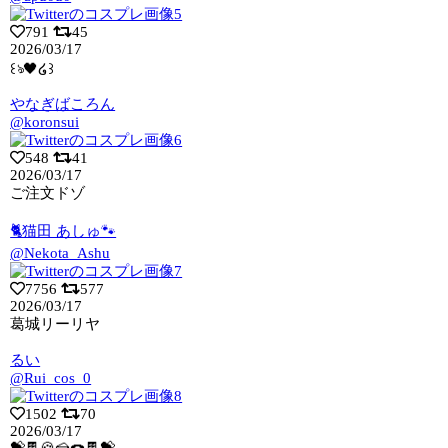
791
45
2026/03/17
꒰ঌ🖤໒꒱
やなぎばころん
@koronsui
548
41
2026/03/17
ご注文ドゾ
🐈猫田 あしゅ🐾
@Nekota_Ashu
7756
577
2026/03/17
葛城リーリヤ
るい
@Rui_cos_0
1502
70
2026/03/17