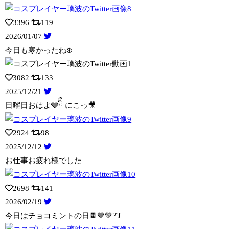
3396
119
2026/01/07
今日も寒かったね❄️
3082
133
2025/12/21
日曜日おはよ🩶ིྀ にこっ🎥
2924
98
2025/12/12
お仕事お疲れ様でした
2698
141
2026/02/19
今日はチョコミントの日🍫🤎💚꒷꒦