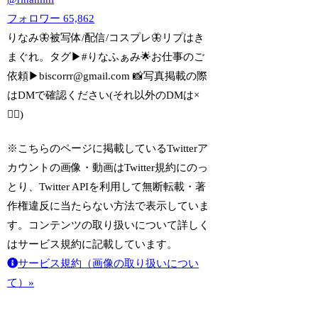
フォロワー
65,862
りなみ🦋被写体/配信/コスプレ🦋リプはき
まぐれ。タグ▶︎#りなふぁみ🌟お仕事のご
依頼▶︎biscorrr@gmail.com 📸写真掲載の際
はDMで確認ください(それ以外のDMは×
🙅‍♀️)
※こちらのページに掲載しているTwitterア
カウントの画像・動画はTwitter規約にのっ
とり、Twitter APIを利用して無断転載・著
作権違反に当たらない方法で表示していま
す。コンテンツの取り扱いについて詳しく
はサービス規約に記載しています。
サービス規約（画像の取り扱いについ
て）»