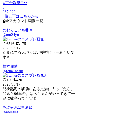
w百合欧皇子w
8
987,920
9位以下はこちらから
全アカウント画像一覧
のむらこいち☹️♻️
@mo24yu
6546
175
2026/03/17
たまにする天パっぽい髪型ピトーみたいで
すき
橋本麗愛
@rena_hashi
150
20
2026/03/17
磐梯熱海の駅前にある足湯に入ってたら、
92歳と96歳のおばあちゃんがやってきて一
緒に駄弁ってた♡👵
あぷ💎3/22生誕祭
@apu0u0