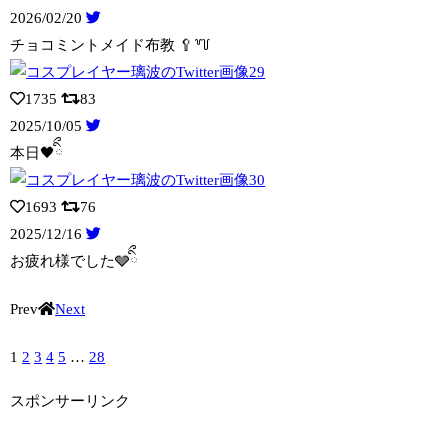
2026/02/20
チョコミントメイド布教 🥄꒷꒦
1735
83
2025/10/05
本日🖤ིྀ
1693
76
2025/12/16
お疲れ様でした🩶ིྀ
Prev
Next
1
2
3
4
5
…
28
スポンサーリンク