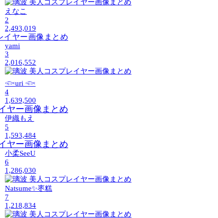
えなこ
2
2,493,019
yami
3
2,016,552
𓆟uri 𓆟
4
1,639,500
伊織もえ
5
1,593,484
小柔SeeU
6
1,286,030
Natsume✨枣糕
7
1,218,834