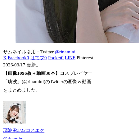
サムネイル引用：Twitter
@rinamini
X
Facebook
0
はてブ
0
Pocket
0
LINE
Pinterest
2026/03/17 更新。
【画像1096枚＋動画38本】
コスプレイヤー
「璃波」(@rinamini)のTwitterの画像＆動画
をまとめました。
璃波🦋3/22コスエク
@
rinamini