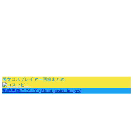
美女コスプレイヤー画像まとめ
掲載画像について (About posted images)