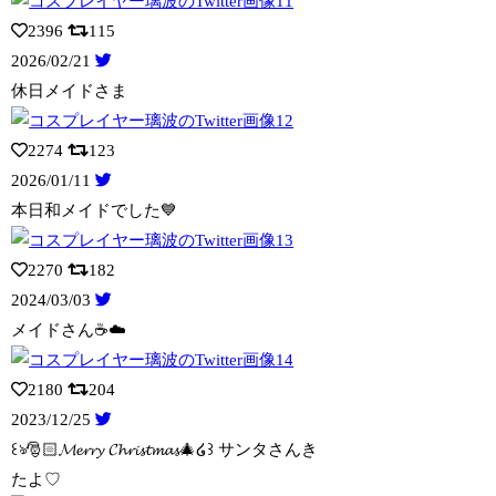
2396
115
2026/02/21
休日メイドさま
2274
123
2026/01/11
本日和メイドでした💙
2270
182
2024/03/03
メイドさん☕️☁️
2180
204
2023/12/25
꒰ঌ🎅🏻𝓜𝓮𝓻𝓻𝔂 𝓒𝓱𝓻𝓲𝓼𝓽𝓶𝓪𝓼🎄໒꒱ サンタさんき
たよ♡