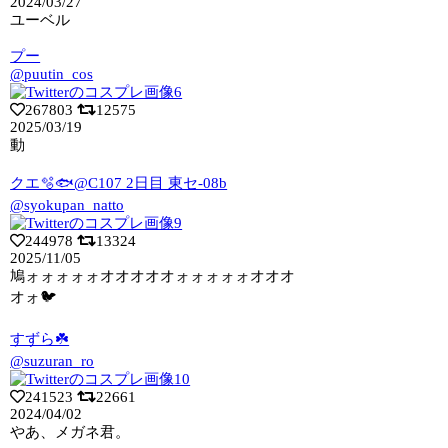
2024/03/27
ユーベル
プー
@puutin_cos
267803
12575
2025/03/19
動
クエ🫧🐟@C107 2日目 東セ-08b
@syokupan_natto
244978
13324
2025/11/05
鳩ォォォォォオオオオオォォォォォオオオ
オォ🐦
すずら☘️
@suzuran_ro
241523
22661
2024/04/02
やあ、メガネ君。