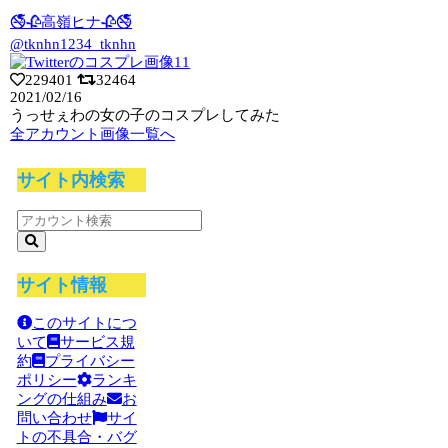
🚭🥀高嶺ヒナ🥀🚭
@tknhn1234_tknhn
229401
32464
2021/02/16
うっせぇわの女の子のコスプレしてみた
全アカウント画像一覧へ
サイト内検索
サイト情報
このサイトにつ
いて
サービス規
約
プライバシー
ポリシー
ランキ
ングの仕組み
お
問い合わせ
サイ
トの不具合・バグ