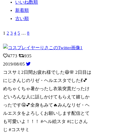
いいね数順
新着順
古い順
1
2
3
4
5
…
8
4773
935
2019/08/05
コスサミ2日間お疲れ様でした😆🌸 2日目は
にじさんじのリゼ・ヘルエスタでした💃💕
めちゃくちゃ暑かったし衣装突貫だったけ
どいろんな人に話しかけてもらえて嬉しか
ったです🤤💕全身もみて🔥みんなリゼ・ヘ
ルエスタをよろしくお願いします配信とて
も可愛いよ！！！ #ヘル絵スタ #にじさん
じ #コスサミ