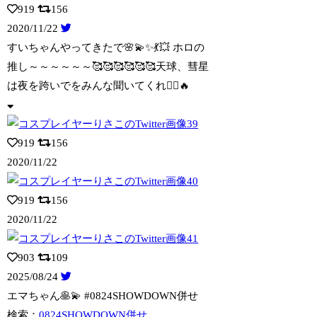
919
156
2020/11/22
すいちゃんやってきたで🌸💫✨💃💥 ホロの
推し～～～～～～🥰🥰🥰🥰🥰🥰天球、彗星
は
夜を跨いでをみんな聞いてくれ🤦‍♀️🔥
919
156
2020/11/22
919
156
2020/11/22
903
109
2025/08/24
エマちゃん🥞💫 #0824SHOWDOWN併せ
検索：
0824SHOWDOWN併せ