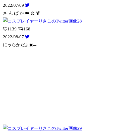
2022/07/09
さ ん ば か 👑 ⚖️ 🍹
1139
168
2022/08/07
にゃらかだよ✖️🍳