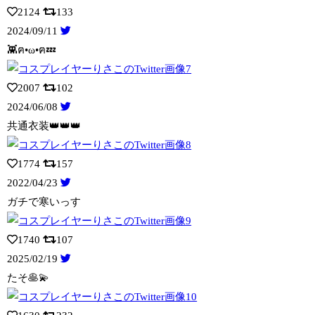
2124
133
2024/09/11
👾ฅ•ω•ฅ💤
2007
102
2024/06/08
共通衣装👑👑👑
1774
157
2022/04/23
ガチで寒いっす
1740
107
2025/02/19
たそ🥞💫