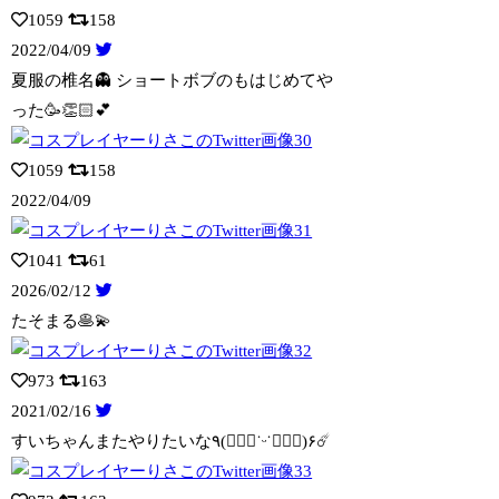
1059
158
2022/04/09
夏服の椎名👻 ショートボブのもはじめてや
った🥳👏🏻💕
1059
158
2022/04/09
1041
61
2026/02/12
たそまる🥞💫
973
163
2021/02/16
すいちゃんまたやりたいな٩(๑⃙⃘˙ᵕ˙๑⃙⃘)۶☄️