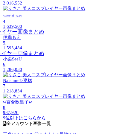
2,016,552
𓆟uri 𓆟
4
1,639,500
伊織もえ
5
1,593,484
小柔SeeU
6
1,286,030
Natsume✨枣糕
7
1,218,834
w百合欧皇子w
8
987,920
9位以下はこちらから
全アカウント画像一覧