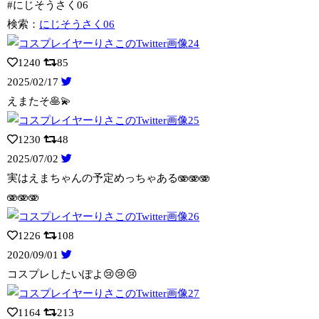
#にじそうさく06
検索：
にじそうさく06
1240
85
2025/02/17
えまたそ🥞💫
1230
48
2025/07/02
実はえまちゃんの予定めっちゃある🫨🫨🫨
🫨🫨🫨
1226
108
2020/09/01
コスプレしたいぽよ😢😢😢
1164
213