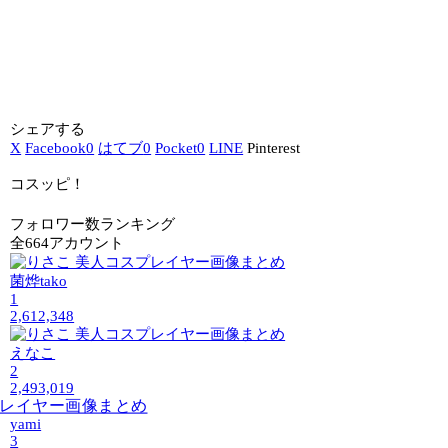
シェアする
X
Facebook
0
はてブ
0
Pocket
0
LINE
Pinterest
コスッピ！
フォロワー数ランキング
全664アカウント
菌烨tako
1
2,612,348
えなこ
2
2,493,019
yami
3