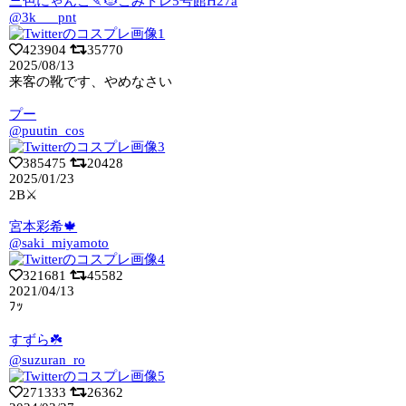
三色にゃんこ🍡🐱こみトレ5号館H27a
@3k___pnt
423904
35770
2025/08/13
来客の靴です、やめなさい
プー
@puutin_cos
385475
20428
2025/01/23
2B⚔️
宮本彩希🍁
@saki_miyamoto
321681
45582
2021/04/13
ﾌｯ
すずら☘️
@suzuran_ro
271333
26362