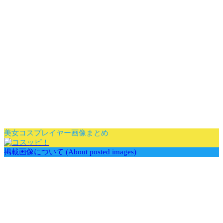
美女コスプレイヤー画像まとめ
掲載画像について (About posted images)