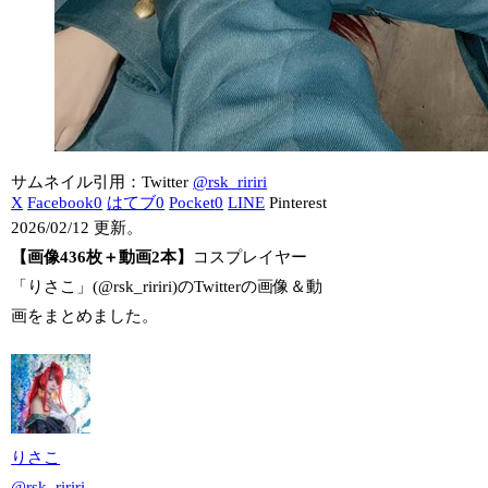
サムネイル引用：Twitter
@rsk_ririri
X
Facebook
0
はてブ
0
Pocket
0
LINE
Pinterest
2026/02/12 更新。
【画像436枚＋動画2本】
コスプレイヤー
「りさこ」(@rsk_ririri)のTwitterの画像＆動
画をまとめました。
りさこ
@
rsk_ririri