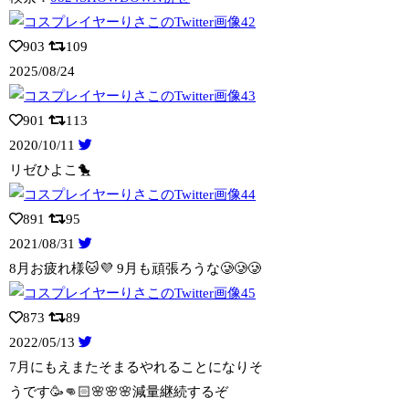
903
109
2025/08/24
901
113
2020/10/11
リゼひよこ🐤
891
95
2021/08/31
8月お疲れ様🐱💜 9月も頑張ろうな🥲🥲🥲
873
89
2022/05/13
7月にもえまたそまるやれることになりそ
うです🥳👊🏻🌸🌸🌸減量継続するぞ