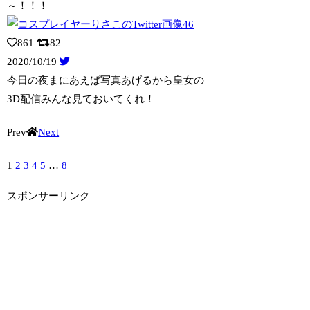
～！！！
861
82
2020/10/19
今日の夜まにあえば写真あげるから皇女の
3D配信みんな見ておいてくれ！
Prev
Next
1
2
3
4
5
…
8
スポンサーリンク