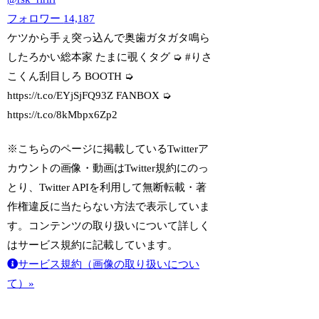
フォロワー
14,187
ケツから手ぇ突っ込んで奥歯ガタガタ鳴ら
したろかい総本家 たまに覗くタグ ➭ #りさ
こくん刮目しろ BOOTH ➭
https://t.co/EYjSjFQ93Z FANBOX ➭
https://t.co/8kMbpx6Zp2
※こちらのページに掲載しているTwitterア
カウントの画像・動画はTwitter規約にのっ
とり、Twitter APIを利用して無断転載・著
作権違反に当たらない方法で表示していま
す。コンテンツの取り扱いについて詳しく
はサービス規約に記載しています。
サービス規約（画像の取り扱いについ
て）»