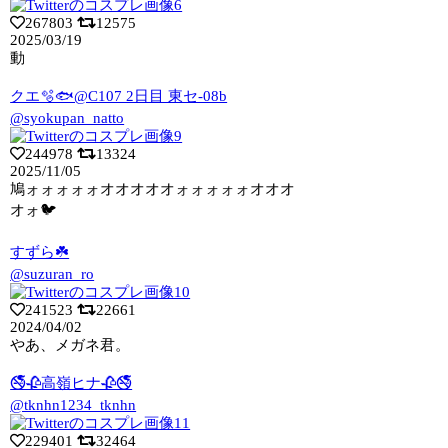
267803
12575
2025/03/19
動
クエ🫧🐟@C107 2日目 東セ-08b
@syokupan_natto
244978
13324
2025/11/05
鳩ォォォォォオオオオオォォォォォオオオ
オォ🐦
すずら☘️
@suzuran_ro
241523
22661
2024/04/02
やあ、メガネ君。
🚭🥀高嶺ヒナ🥀🚭
@tknhn1234_tknhn
229401
32464