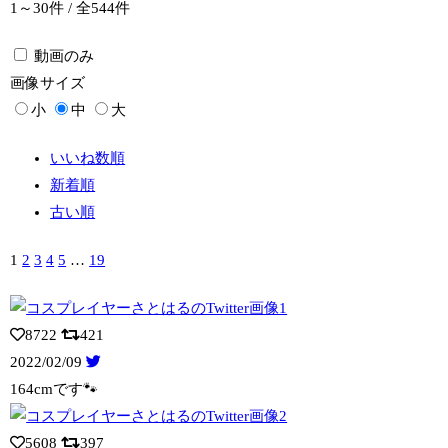
1～30件 / 全544件
動画のみ
画像
サイズ
小
中
大
いいね数順
新着順
古い順
1
2
3
4
5
…
19
8722
421
2022/02/09
164cmです🐾
5608
397