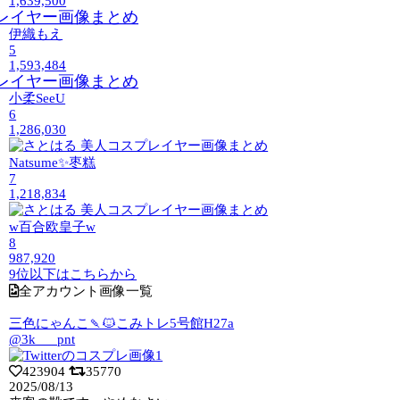
1,639,500
伊織もえ
5
1,593,484
小柔SeeU
6
1,286,030
Natsume✨枣糕
7
1,218,834
w百合欧皇子w
8
987,920
9位以下はこちらから
全アカウント画像一覧
三色にゃんこ🍡🐱こみトレ5号館H27a
@3k___pnt
423904
35770
2025/08/13