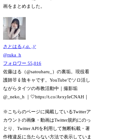
画をまとめました。
さとはる꜀(.௰. ꜆)꜄
@
ruka_h
フォロワー
55,016
佐藤はる（@satouharu_）の裏垢。現役看
護師🐰💉陰キャです。YouTubeでソロ活し
ながらタイツの布教活動中｜撮影垢
@_neko_h ｜🤍https://t.co/AvxyIeCNAH｜
※こちらのページに掲載しているTwitterア
カウントの画像・動画はTwitter規約にのっ
とり、Twitter APIを利用して無断転載・著
作権違反に当たらない方法で表示していま