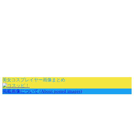
美女コスプレイヤー画像まとめ
掲載画像について (About posted images)