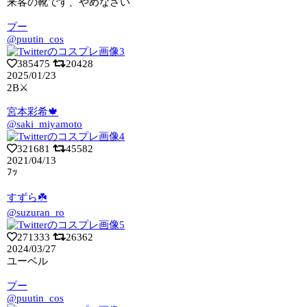
来客の靴です、やめなさい
プー
@puutin_cos
385475
20428
2025/01/23
2B⚔️
宮本彩希🍁
@saki_miyamoto
321681
45582
2021/04/13
ﾌｯ
すずら☘️
@suzuran_ro
271333
26362
2024/03/27
ユーベル
プー
@puutin_cos