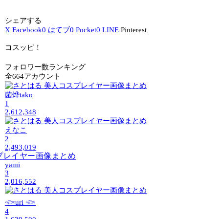
シェアする
X
Facebook
0
はてブ
0
Pocket
0
LINE
Pinterest
コスッピ！
フォロワー数ランキング
全664アカウント
菌烨tako
1
2,612,348
えなこ
2
2,493,019
yami
3
2,016,552
𓆟uri 𓆟
4