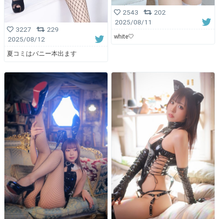
2543
202
2025/08/11
3227
229
white🤍
2025/08/12
夏コミはバニー本出ます