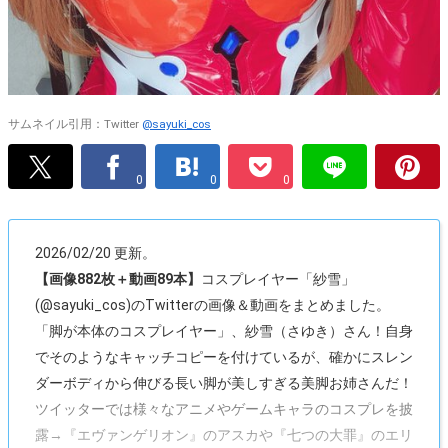
サムネイル引用：Twitter
@sayuki_cos
0
0
0
2026/02/20 更新。
【画像882枚＋動画89本】
コスプレイヤー「紗雪」
(@sayuki_cos)のTwitterの画像＆動画をまとめました。
「脚が本体のコスプレイヤー」、紗雪（さゆき）さん！自身
でそのようなキャッチコピーを付けているが、確かにスレン
ダーボディから伸びる長い脚が美しすぎる美脚お姉さんだ！
ツイッターでは様々なアニメやゲームキャラのコスプレを披
露→『エヴァンゲリオン』のアスカや『七つの大罪』のエリ