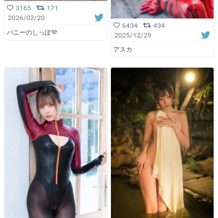
3165
171
2026/02/20
6434
434
バニーのしっぽ💜
2025/12/29
アスカ