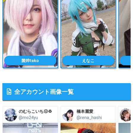
菌烨tako
えなこ
全アカウント画像一覧
のむらこいち☹️♻️
橋本麗愛
@mo24yu
@rena_hashi