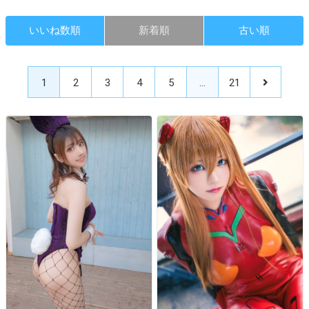
いいね数順
新着順
古い順
1
2
3
4
5
…
21