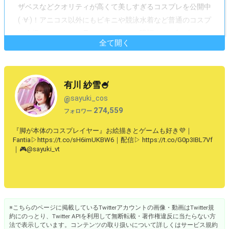
ザベスなどクオリティが高くて美しすぎるコスプレを公開中
( ·∀·)！アニコス以外にもビキニや競泳水着など普通のコスプ
レ自撮りもたくさん見せてくれていて眼福すぎる(∩゜∀｀
全て開く
∩)!! ぜひご覧あれ！
有川 紗雪🍧
sayuki_cos
@
274,559
フォロワー
『脚が本体のコスプレイヤー』お絵描きとゲームも好き💜｜
Fantia▷https://t.co/sH6imUKBW6｜配信▷ https://t.co/G0p3IBL7Vf
｜🎮@sayuki_vt
※こちらのページに掲載しているTwitterアカウントの画像・動画はTwitter規
約にのっとり、Twitter APIを利用して無断転載・著作権違反に当たらない方
法で表示しています。コンテンツの取り扱いについて詳しくはサービス規約