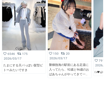
150
20
6546
175
2026/03/17
2026/03/17
791
磐梯熱海の駅前にある足湯に
2026/
たまにする天パっぽい髪型ピ
入ってたら、92歳と96歳のお
トーみたいですき
꒰ঌ🖤໒꒱
ばあちゃんがやってきて一