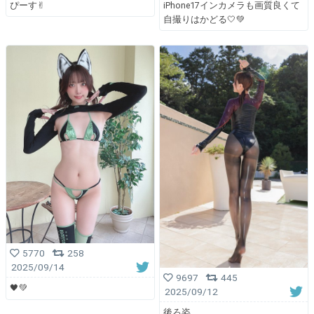
ぴーす✌︎
iPhone17インカメラも画質良くて
自撮りはかどる🤍💚
5770
258
2025/09/14
9697
445
🖤💚
2025/09/12
後ろ姿