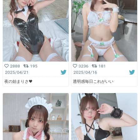
2888
195
3236
181
2025/04/21
2025/04/16
夜の始まりさ🖤
透明感毎日これがいい