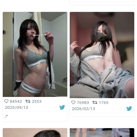
84542
2553
76983
1765
2025/09/13
2026/02/13
🪥