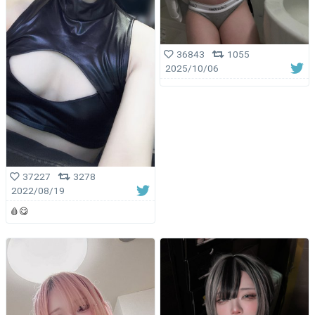
36843
1055
2025/10/06
37227
3278
2022/08/19
🩸😋