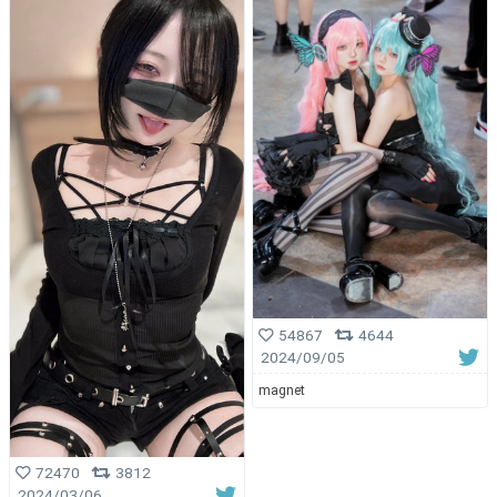
54867
4644
2024/09/05
magnet
72470
3812
2024/03/06