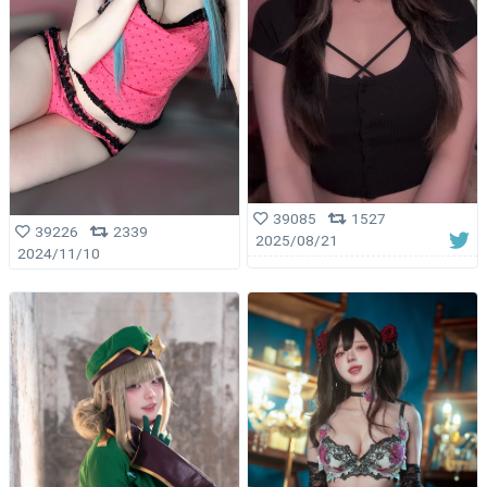
39085
1527
39226
2339
2025/08/21
2024/11/10