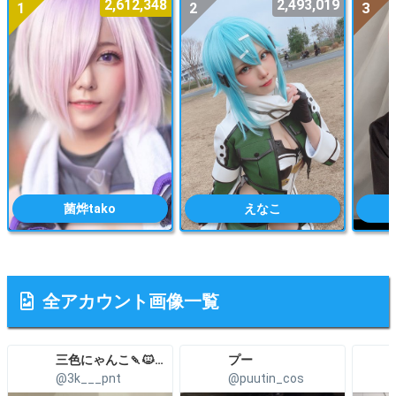
2,612,348
2,493,019
1
2
3
菌烨tako
えなこ
全アカウント画像一覧
三色にゃんこ🍡🐱こみトレ5号館H27a
プー
@3k___pnt
@puutin_cos