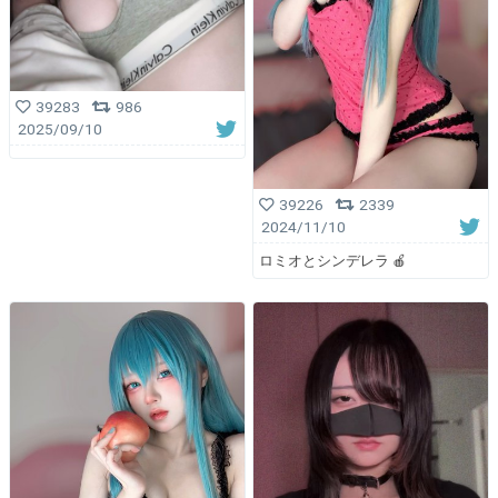
39283
986
2025/09/10
39226
2339
2024/11/10
ロミオとシンデレラ 🍎