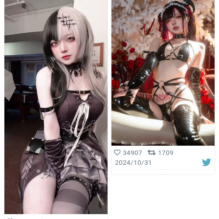
34907
1709
2024/10/31