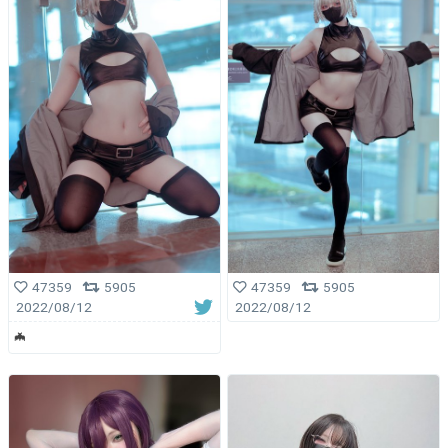
47359
5905
47359
5905
2022/08/12
2022/08/12
🦇