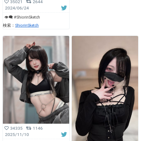
35021
2644
2024/06/24
👁‍🗨 #ShiorinSketch
検索：
ShiorinSketch
34335
1146
2025/11/10