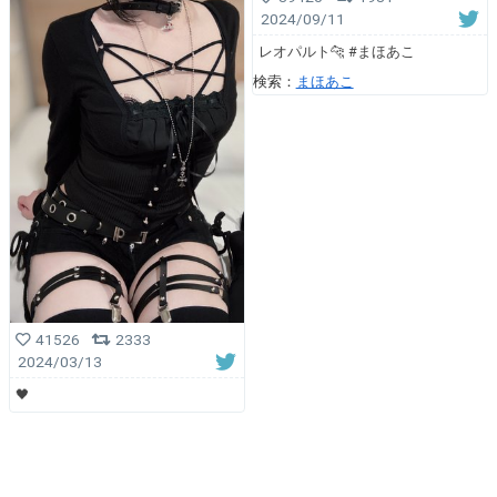
2024/09/11
レオパルト🐆 #まほあこ
検索：
まほあこ
41526
2333
2024/03/13
🖤