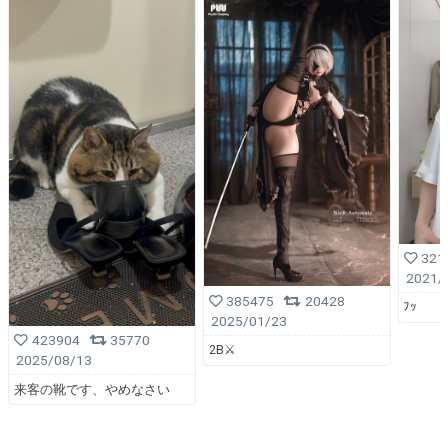
321
2021/
385475
20428
ﾌｯ
2025/01/23
423904
35770
2B⚔️
2025/08/13
来客の靴です、やめなさい