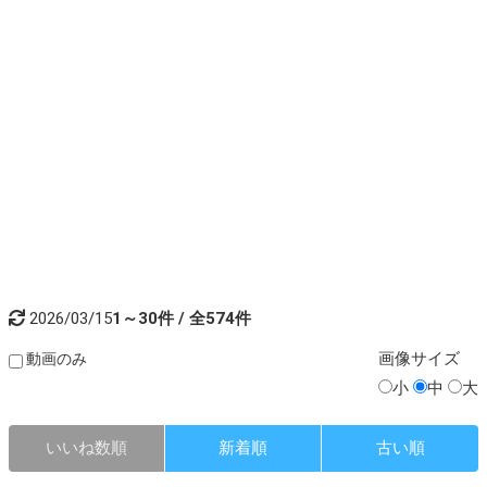
2026/03/15
1～30件 / 全574件
画像
サイズ
動画のみ
小
中
大
いいね数順
新着順
古い順