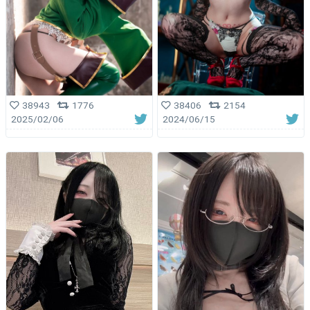
38943
1776
38406
2154
2025/02/06
2024/06/15