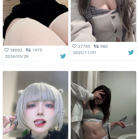
37705
980
38092
1975
2025/11/01
2024/03/28