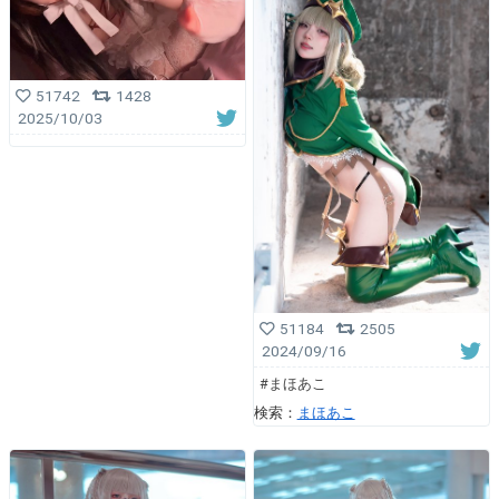
51742
1428
2025/10/03
51184
2505
2024/09/16
#まほあこ
検索：
まほあこ