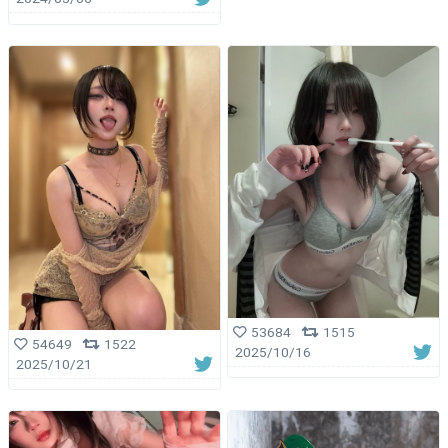
53684
1515
54649
1522
2025/10/16
2025/10/21