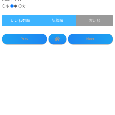
小
中
大
いいね数順
新着順
古い順
Prev
Next