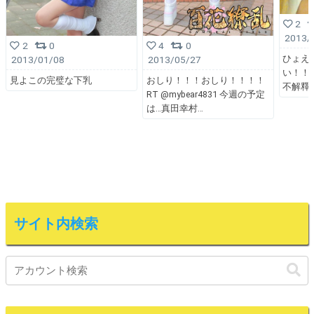
2
2013/
2
0
4
0
ひょえ
2013/01/08
2013/05/27
い！！！！
見よこの完璧な下乳
おしり！！！おしり！！！！
不解釋
RT @mybear4831 今週の予定
は…真田幸村
サイト内検索