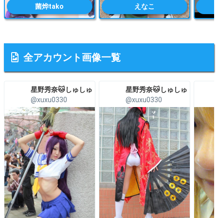
菌烨tako
えなこ
全アカウント画像一覧
星野秀奈🐱しゅしゅ
星野秀奈🐱しゅしゅ
@xuxu0330
@xuxu0330