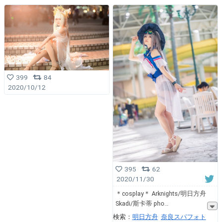
399
84
2020/10/12
395
62
2020/11/30
＊cosplay＊ Arknights/明日方舟
Skadi/斯卡蒂 pho
検索：
明日方舟
奈良スパフォト