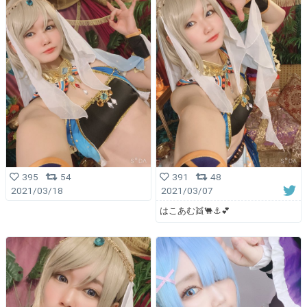
395
54
391
48
2021/03/18
2021/03/07
はこあむ👯🐫⚓💕