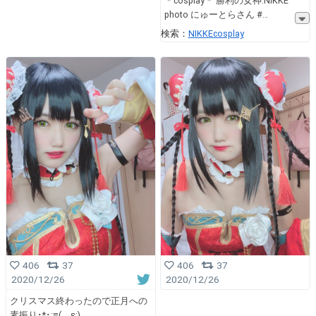
＊cosplay＊ 勝利の女神:NIKKE
photo にゅーとらさん #
検索：
NIKKEcosplay
406
37
406
37
2020/12/26
2020/12/26
クリスマス終わったので正月への
素振り･*･:≡( ε:)