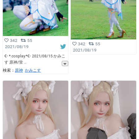
342
55
342
55
2021/08/19
2021/08/19
☪︎ *.cosplay.*☪︎ 2021/08/15 かみこ
す 原神/蛍
検索：
原神
かみこす