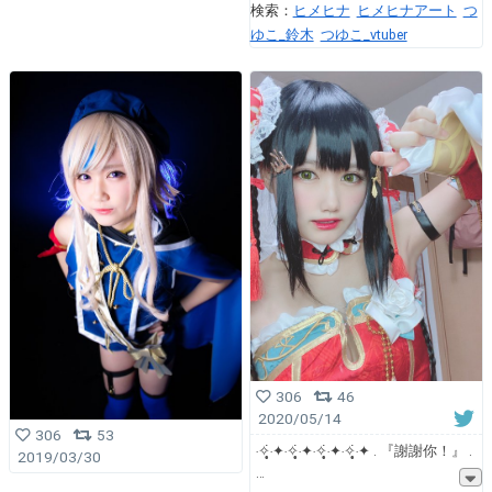
検索：
ヒメヒナ
ヒメヒナアート
つ
ゆこ_鈴木
つゆこ_vtuber
306
46
2020/05/14
306
53
‧✧̣̥̇‧✦‧✧̣̥̇‧✦‧✧̣̥̇‧✦‧✧̣̥̇‧✦ . 『謝謝你！』 .
2019/03/30