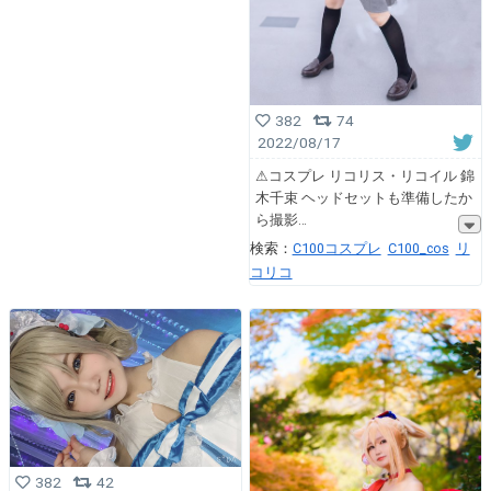
382
74
2022/08/17
⚠︎︎コスプレ リコリス・リコイル 錦
木千束 ヘッドセットも準備したか
ら撮影
検索：
C100コスプレ
C100_cos
リ
コリコ
382
42