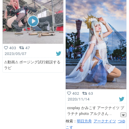
403
47
2023/05/07
⚠︎動画⚠︎ ポージング試行錯誤する
ラピ
402
63
2020/11/14
cosplay. かみこす アークナイツ プ
ラチナ photo アルクさん
検索：
明日方舟
アークナイツ
つゆ
こす