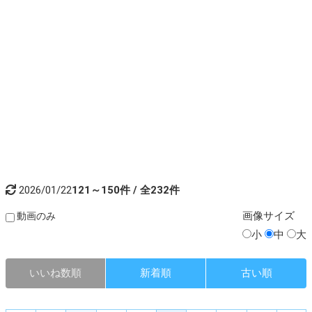
2026/01/22
121～150件 / 全232件
画像
サイズ
動画のみ
小
中
大
いいね数順
新着順
古い順