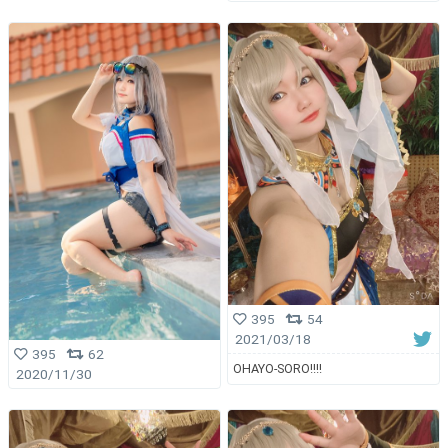
395
54
2021/03/18
395
62
OHAYO-SORO!!!!
2020/11/30