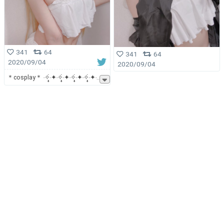
341
64
341
64
2020/09/04
2020/09/04
＊cosplay＊ ‧✧̣̥̇‧✦‧✧̣̥̇‧✦‧✧̣̥̇‧✦‧✧̣̥̇‧✦‧