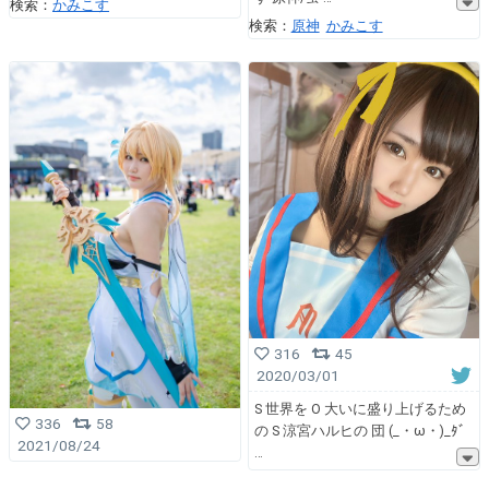
検索：
かみこす
検索：
原神
かみこす
316
45
2020/03/01
S 世界を O 大いに盛り上げるため
336
58
の S 涼宮ハルヒの 団 (_・ω・)_ﾀﾞ
2021/08/24