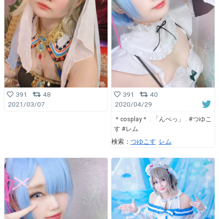
391
48
391
40
2021/03/07
2020/04/29
＊cosplay＊ . 「んべっ」 . #つゆこ
す #レム
検索：
つゆこす
レム