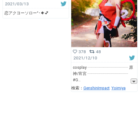
2021/03/13
恋アクヨーソロー°･🐠💕
378
48
2021/12/10
cosplay ┈┈┈┈┈┈┈┈┈┈ 原
神/宵宮 ┈┈┈┈┈┈┈┈┈┈
#G
検索：
GenshinImpact
Yoimiya