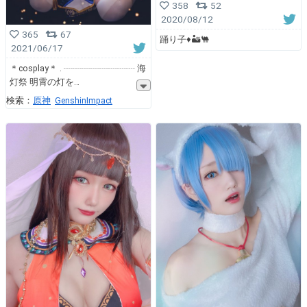
358
52
2020/08/12
365
67
踊り子♦️🏜🐫
2021/06/17
＊cosplay＊ . ┈┈┈┈┈┈┈┈ 海
灯祭 明霄の灯を
検索：
原神
GenshinImpact