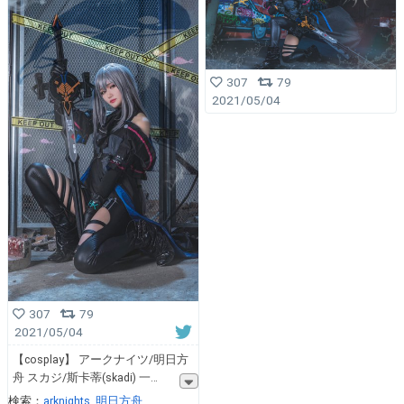
307
79
2021/05/04
307
79
2021/05/04
【cosplay】 アークナイツ/明日方
舟 スカジ/斯卡蒂(skadi) 一
検索：
arknights
明日方舟