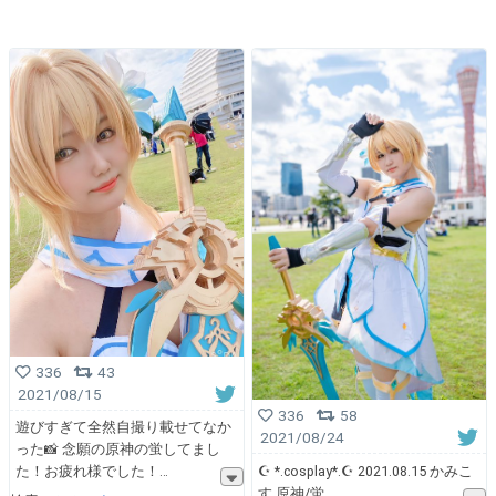
336
43
2021/08/15
336
58
遊びすぎて全然自撮り載せてなか
2021/08/24
った📸 念願の原神の蛍してまし
☪︎ *.cosplay*.☪︎ 2021.08.15 かみこ
た！お疲れ様でした！
す 原神/蛍