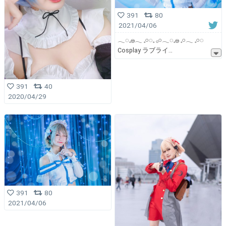
391
80
2021/04/06
𓂃◌𓈒𓐍𓂃 𓈒𓏸◌𓈒 𓂂𓏸𓂃◌𓈒𓐍 𓈒𓏸𓂃 𓈒𓏸◌
Cosplay ラブライ
391
40
2020/04/29
391
80
2021/04/06