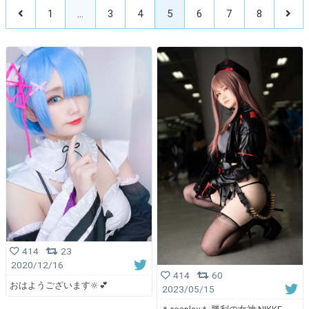
1
…
3
4
5
6
7
8
414
23
2020/12/16
414
60
おはようございます🔆💕
2023/05/15