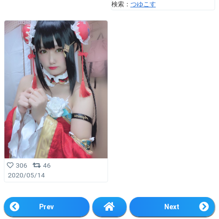
検索：
つゆこす
306
46
2020/05/14
Prev
Next