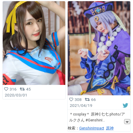
316
45
2020/03/01
308
66
2021/04/19
＊cosplay＊ 原神∥七七 photo/ア
ルクさん #GenshinI
検索：
GenshinImpact
原神