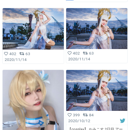
402
63
402
63
2020/11/14
2020/11/14
399
84
2020/10/12
【cosplay】 かみこす 2日目 アー