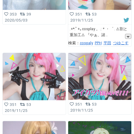
353
39
351
53
2020/05/03
2019/11/25
.+*:ﾟ+｡cosplay 。.:＊・゜ . ⚠️割と
重加工⚠️ 『やぁ、諸
検索：
cospaly
PPH
平田
つゆこす
351
53
351
53
2019/11/25
2019/11/25