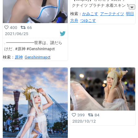
クナイツ プラチナ 水着スキン 1
検索：
かみこす
アークナイツ
明日
方舟
つゆこす
400
66
2021/06/25
. ━━━━━━━世界は、謎だら
けだ . #原神 #GenshinImapct
検索：
原神
GenshinImapct
399
84
2020/10/12