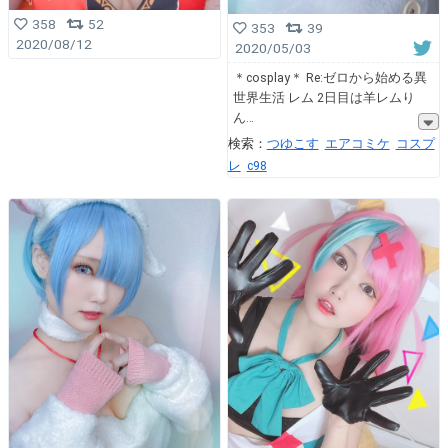
358
52
353
39
2020/08/12
2020/05/03
＊cosplay＊ Re:ゼロから始める異
世界生活 レム 2日目は羊レムり
ん
検索：
つゆこす
エアコミケ
コスプ
レ
c98