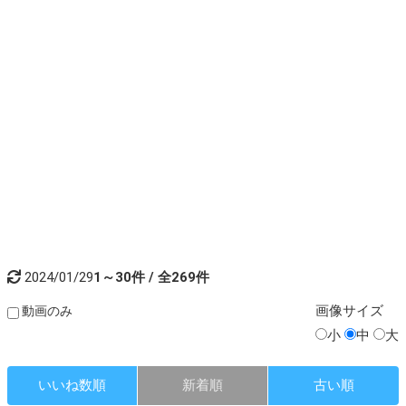
2024/01/29
1～30件 / 全269件
画像
サイズ
動画のみ
小
中
大
いいね数順
新着順
古い順