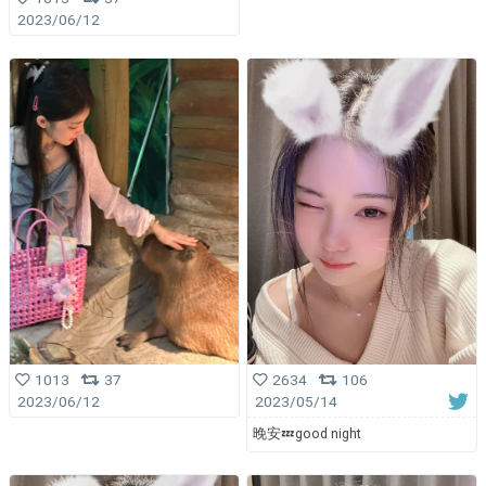
2023/06/12
1013
37
2634
106
2023/06/12
2023/05/14
晚安💤good night