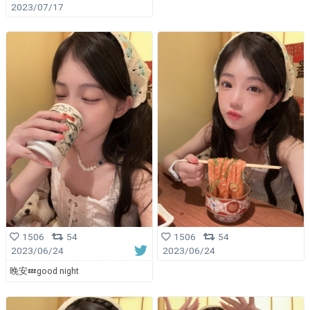
2023/07/17
1506
54
1506
54
2023/06/24
2023/06/24
晚安💤good night