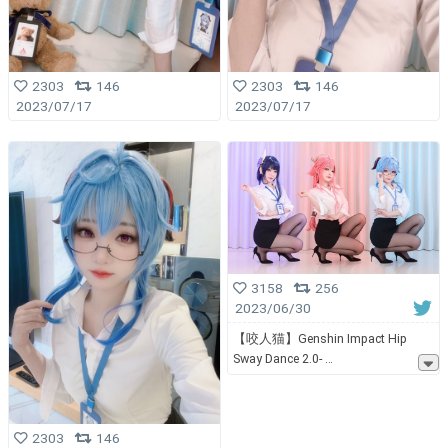
2303
146
2303
146
2023/07/17
2023/07/17
3158
256
2023/06/30
【咬人猫】Genshin Impact Hip
Sway Dance 2.0-
2303
146