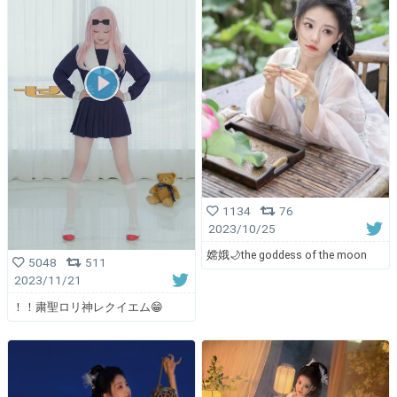
1134
76
2023/10/25
嫦娥🌙the goddess of the moon
5048
511
2023/11/21
！！粛聖ロリ神レクイエム😁