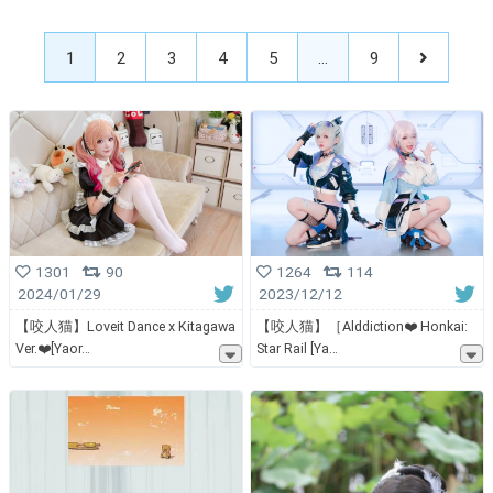
1
2
3
4
5
…
9
1301
90
1264
114
2024/01/29
2023/12/12
【咬人猫】Loveit Dance x Kitagawa
【咬人猫】［Alddiction❤️ Honkai:
Ver.❤️[Yaor
Star Rail [Ya