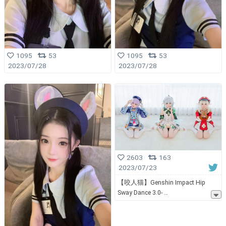
1095
53
1095
53
2023/07/28
2023/07/28
2603
163
2023/07/23
【咬人猫】Genshin Impact Hip
Sway Dance 3.0-