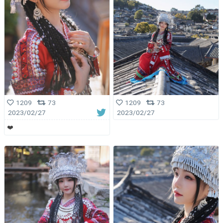
1209
73
1209
73
2023/02/27
2023/02/27
❤️