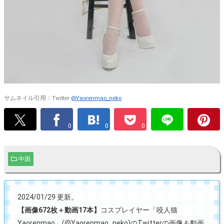
サムネイル引用：Twitter
@Yaorenmao_neko
0
0
0
中国
2024/01/29 更新。
【画像672枚＋動画17本】
コスプレイヤー「咬人猫
Yaorenmao」(@Yaorenmao_neko)のTwitterの画像＆動画