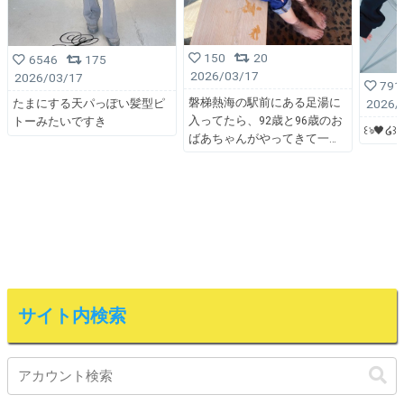
150
20
6546
175
2026/03/17
2026/03/17
791
磐梯熱海の駅前にある足湯に
2026/
たまにする天パっぽい髪型ピ
入ってたら、92歳と96歳のお
トーみたいですき
꒰ঌ🖤໒꒱
ばあちゃんがやってきて一
サイト内検索