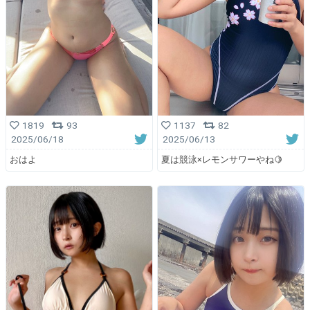
1819
93
1137
82
2025/06/18
2025/06/13
おはよ
夏は競泳×レモンサワーやね🍋