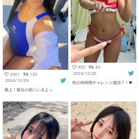
952
43
2024/12/25
2061
122
2024/12/29
性の何時間チャレンジ成功？！💝
屋上！屋台の前にいるよっ