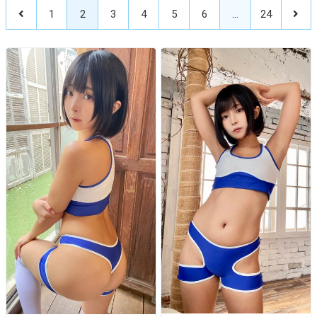
1
2
3
4
5
6
…
24