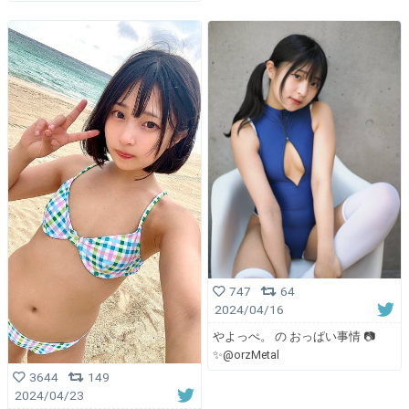
747
64
2024/04/16
やよっぺ。 の おっぱい事情 📷
✨@orzMetal
3644
149
2024/04/23