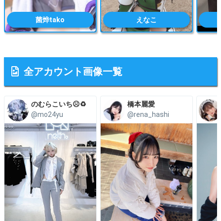
菌烨tako
えなこ
全アカウント画像一覧
のむらこいち☹️♻️
橋本麗愛
@mo24yu
@rena_hashi