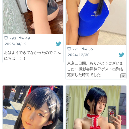
793
49
2025/04/12
771
55
おはようできてなかったので こん
2024/12/30
にちは！！！
東京二日間、ありがとうございま
した✨ 撮影会満枠♡ゲスト出勤も
充実した時間でした