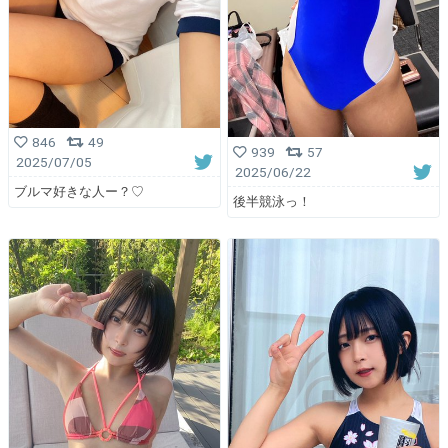
846
49
939
57
2025/07/05
2025/06/22
ブルマ好きな人ー？♡
後半競泳っ！