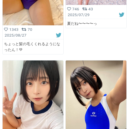
746
43
2025/07/29
夏だね〜〜〜〜っ
1343
70
2025/08/27
ちょっと髪の毛くくれるようにな
ったん！💚