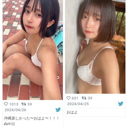
651
39
2024/04/25
1013
59
2024/04/26
おはよ
沖縄楽しかった〜おはよ〜！！！
👼🫶🏻