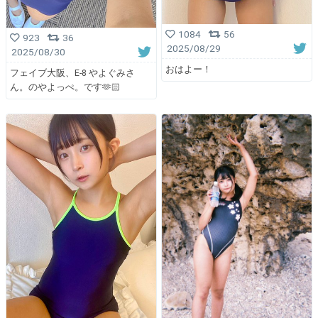
1084
56
923
36
2025/08/29
2025/08/30
おはよー！
フェイブ大阪、E-8 やよぐみさ
ん。のやよっぺ。です🫶🏻