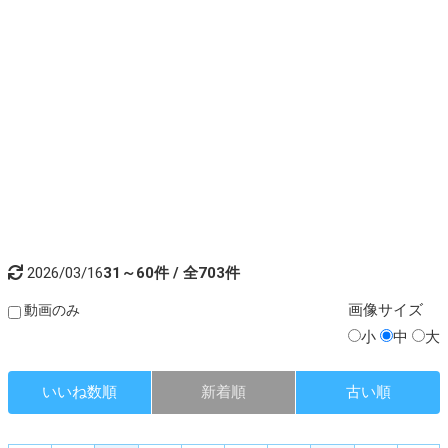
2026/03/16
31～60件 / 全703件
画像
サイズ
動画のみ
小
中
大
いいね数順
新着順
古い順