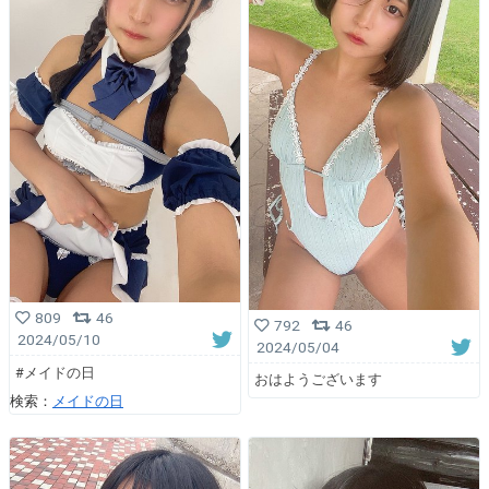
809
46
792
46
2024/05/10
2024/05/04
#メイドの日
おはようございます
検索：
メイドの日