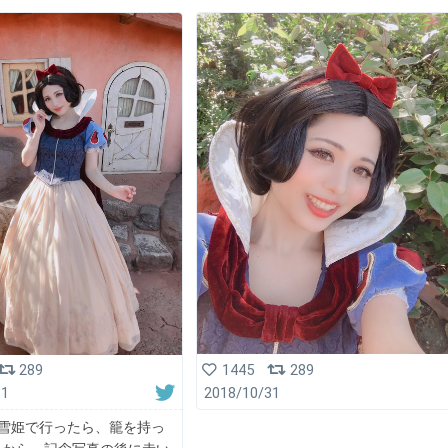
1445
289
289
2018/10/31
31
白雪姫で行ったら、籠を持っ