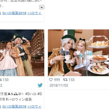
んから、記念写真の後に赤い
り
ロ
Dハロ仮装2018
ハロウィ
153
999
153
02
2018/11/02
屋🎩☕️🕰🍪✨ #Dハロ #D
018 #ハロウィン仮装
ロ
Dハロ仮装2018
ハロウィ