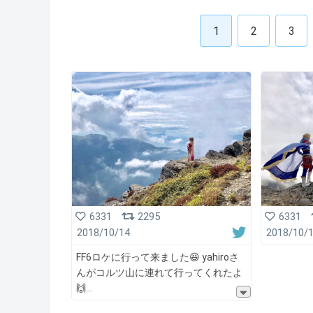
1
2
3
6331
2295
6331
2018/10/14
2018/10/
FF6ロケに行って来ました😆 yahiroさ
んがコルツ山に連れて行ってくれたよ
🙌