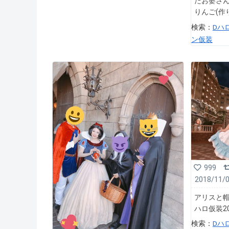
たお婆さ
りんご(作
検索：
Dハ
ン仮装
999
2018/11/
アリスと帽子
ハロ仮装2
検索：
Dハ