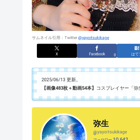
サムネイル引用：Twitter
@yayoitsukikage
X
Facebook
はて
0
2025/06/13 更新。
【画像483枚＋動画54本】
コスプレイヤー「弥生」(
弥生
yayoitsukikage
@
10,642
フォロワー