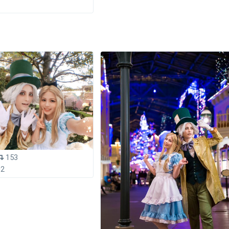
153
02