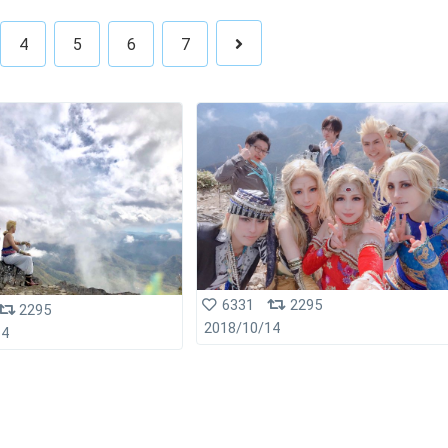
4
5
6
7
6331
2295
2295
2018/10/14
14