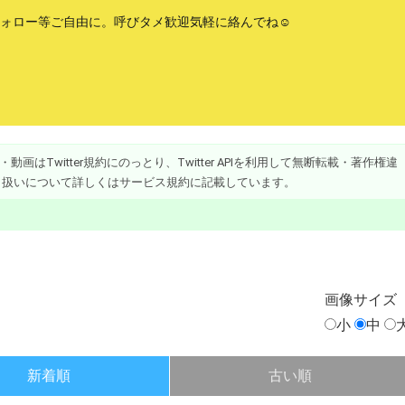
フォロー等ご自由に。呼びタメ歓迎気軽に絡んでね☺️
画はTwitter規約にのっとり、Twitter APIを利用して無断転載・著作権違
り扱いについて詳しくはサービス規約に記載しています。
画像
サイズ
小
中
新着順
古い順