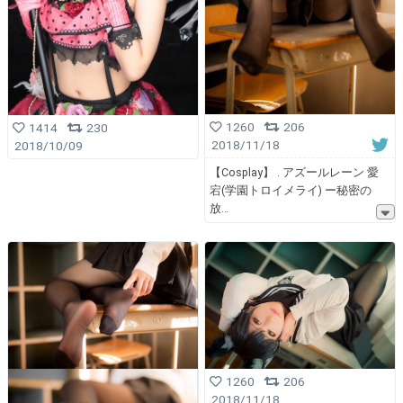
1260
206
1414
230
2018/11/18
2018/10/09
【Cosplay】 . アズールレーン 愛
宕(学園トロイメライ) ー秘密の
放
1260
206
2018/11/18