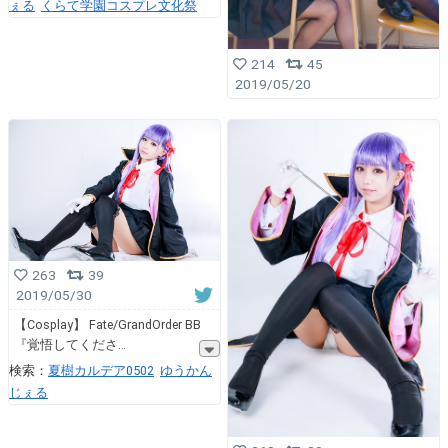
ぇる
くらて学園コスプレ文化祭
214
45
2019/05/20
263
39
2019/05/30
【Cosplay】 Fate/GrandOrder BB
『覚悟してくださ
検索：
夏樹カルデア0502
ゆうかん
じぇる