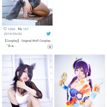
1066
167
2019/09/02
【Cosplay】 Original Wolf Cosplay
. 『あぁ