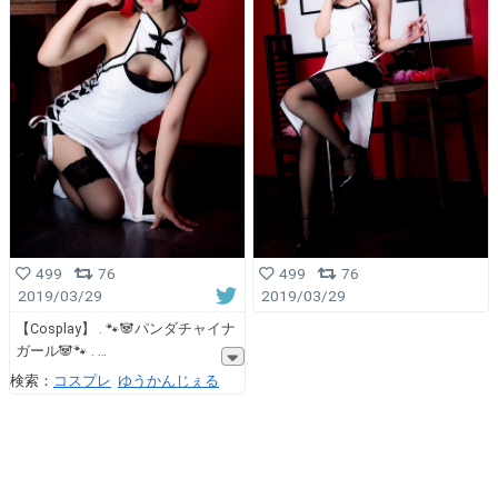
499
76
499
76
2019/03/29
2019/03/29
【Cosplay】 . 🐾🐼パンダチャイナ
ガール🐼🐾 .
検索：
コスプレ
ゆうかんじぇる