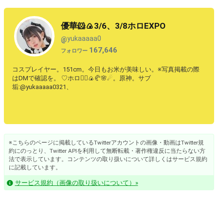
優華🐹🍙3/6、3/8ホロEXPO
yukaaaaa0
@
167,646
フォロワー
コスプレイヤー。151cm。今日もお米が美味しい。※写真掲載の際
はDMで確認を。 ♡ホロ🏴‍☠🍙🥐🌸☄。原神。サブ
垢:@yukaaaaa0321、
※こちらのページに掲載しているTwitterアカウントの画像・動画はTwitter規
約にのっとり、Twitter APIを利用して無断転載・著作権違反に当たらない方
法で表示しています。コンテンツの取り扱いについて詳しくはサービス規約
に記載しています。
サービス規約（画像の取り扱いについて）»