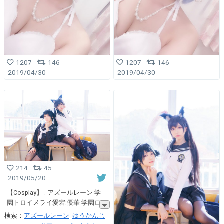
1207
146
1207
146
2019/04/30
2019/04/30
214
45
2019/05/20
【Cosplay】 . アズールレーン 学
園トロイメライ愛宕:優華 学園ロ
検索：
アズールレーン
ゆうかんじ