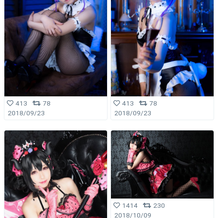
413
78
413
78
2018/09/23
2018/09/23
1414
230
2018/10/09