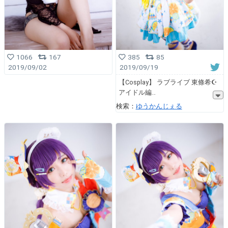
1066
167
385
85
2019/09/02
2019/09/19
【Cosplay】 ラブライブ 東條希☪︎
アイドル編
検索：
ゆうかんじぇる