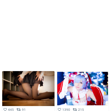
445
91
1390
215