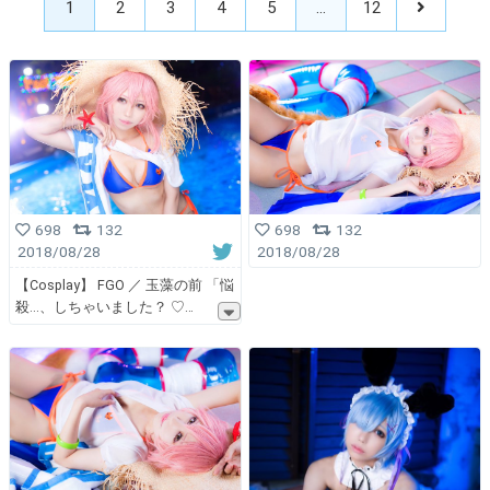
1
2
3
4
5
…
12
698
132
698
132
2018/08/28
2018/08/28
【Cosplay】 FGO ／ 玉藻の前 「悩
殺...、しちゃいました？ ♡