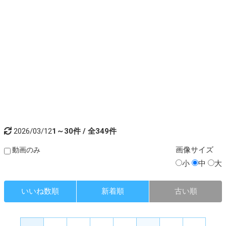
2026/03/12
1～30件 / 全349件
画像
サイズ
動画のみ
小
中
大
いいね数順
新着順
古い順