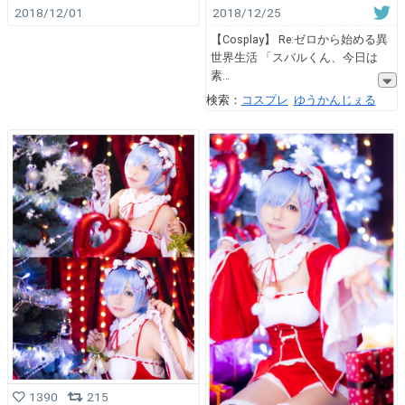
2018/12/01
2018/12/25
【Cosplay】 Re:ゼロから始める異
世界生活 「スバルくん、今日は
素
検索：
コスプレ
ゆうかんじぇる
1390
215