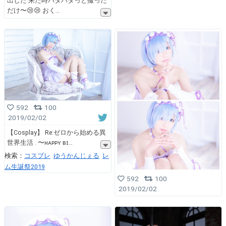
出した 来た時バタバタっと撮った
だけ〜😢😢 おく
592
100
2019/02/02
【Cosplay】 Re:ゼロから始める異
世界生活 . 〜ʜᴀᴘᴘʏ ʙɪ
検索：
コスプレ
ゆうかんじぇる
レ
ム生誕祭2019
592
100
2019/02/02