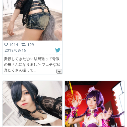
1014
129
2019/08/16
撮影してきた🐺✨ 結局迷って青眼
の狼さんになりました フェチな写
真たくさん撮って