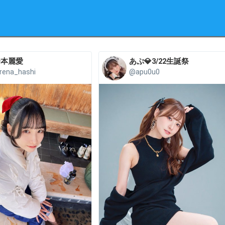
橋本麗愛
あぷ💎3/22生誕祭
rena_hashi
@apu0u0