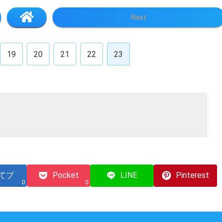
Next
19
20
21
22
23
てブ
Pocket
LINE
Pinterest
0
0