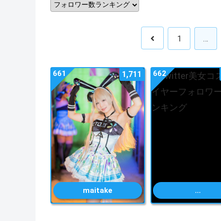
1
…
661
662
1,711
maitake
...