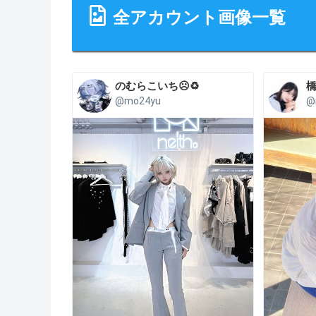
全アカウント画像一覧
のむらこいち☹️♻️
@mo24yu
@