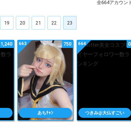
全664アカウン
19
20
21
22
23
663
664
1,240
750
0
あちﾁｬﾝ
つきみ@大仏すごい