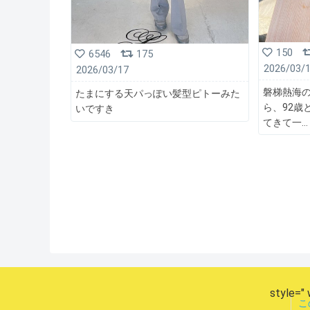
150
6546
175
2026/03/
2026/03/17
磐梯熱海
たまにする天パっぽい髪型ピトーみた
ら、92歳
いですき
てきて一
style=" 
こ