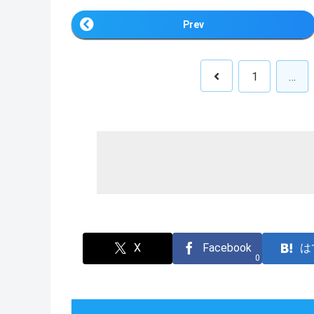
Prev
1
…
X
Facebook
は
0