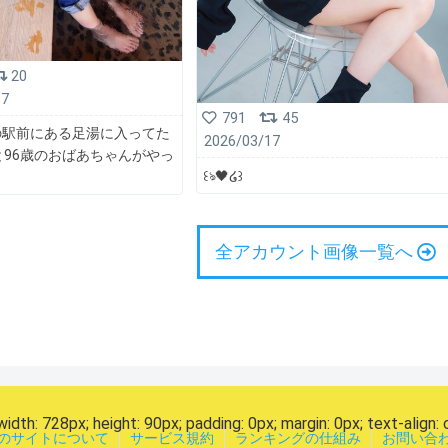
20
17
791
45
の駅前にある足湯に入ってた
2026/03/17
と96歳のおばあちゃんがやっ
꒰ঌ🖤໒꒱
全アカウント画像一覧へ
width: 728px; height: 90px; padding: 0px; margin: 0px; text-align: 
のサイトについて
サービス規約
ランキングの仕組み
お問い合