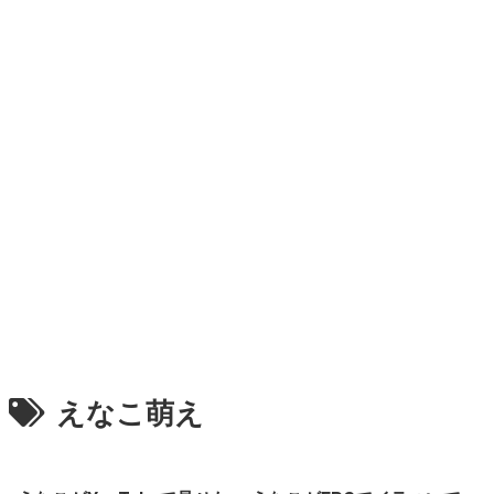
えなこ萌え