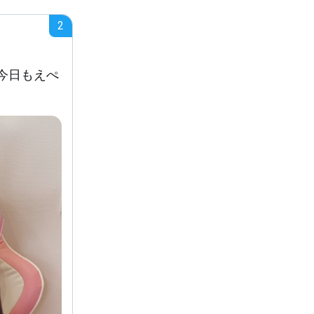
2
今日もえぺ