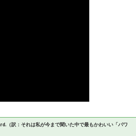
I’ve ever heard.（訳：それは私が今まで聞いた中で最もかわいい「パワ