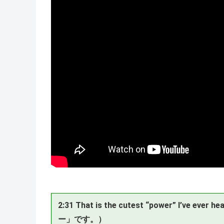
2:31 That is the cutest “power” 
ー」です。）