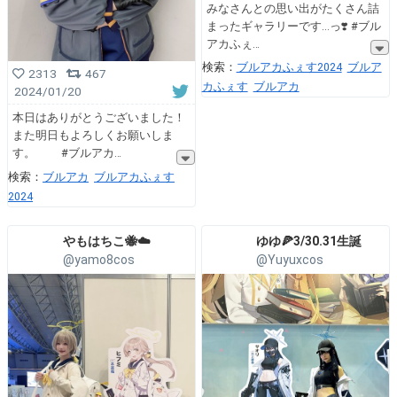
みなさんとの思い出がたくさん詰
まったギャラリーです...っ❣️ #ブル
アカふぇ
検索：
ブルアカふぇす2024
ブルア
2313
467
カふぇす
ブルアカ
2024/01/20
本日はありがとうございました！
また明日もよろしくお願いしま
す。 #ブルアカ
検索：
ブルアカ
ブルアカふぇす
2024
やもはちこ🐝☁️
ゆゆ🍕3/30.31生誕
@yamo8cos
@Yuyuxcos