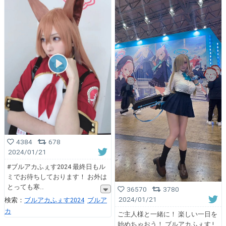
4384
678
2024/01/21
#ブルアカふぇす2024 最終日もル
ミでお待ちしております！ お外は
とっても寒
36570
3780
2024/01/21
検索：
ブルアカふぇす2024
ブルア
カ
ご主人様と一緒に！ 楽しい一日を
始めちゃおう！ ブルアカふぇす !