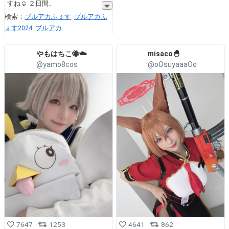
すね☺️ ２日間
検索：
ブルアカふぇす
ブルアカふ
ぇす2024
ブルアカ
やもはちこ🐝☁️
misaco🐣
@yamo8cos
@oOsuyaaaOo
7647
1253
4641
862