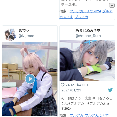
🩵 一之瀬
検索：
ブルアカふぇす2024
ブルア
カふぇす
ブルアカ
めでぃ
あまねるみ☂️🐸
@lv_moe
@Amane_Rumii
2432
331
2024/01/21
ん、おはよう、先生 今日もよろし
くね #ブルアカ #ブルアカふぇ
す2024
検索：
ブルアカ
ブルアカふぇす