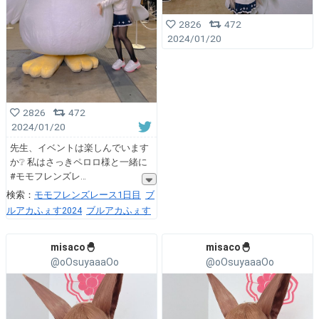
2826
472
2024/01/20
2826
472
2024/01/20
先生、イベントは楽しんでいます
か❔ 私はさっきペロロ様と一緒に
#モモフレンズレ
検索：
モモフレンズレース1日目
ブ
ルアカふぇす2024
ブルアカふぇす
misaco🐣
misaco🐣
@oOsuyaaaOo
@oOsuyaaaOo