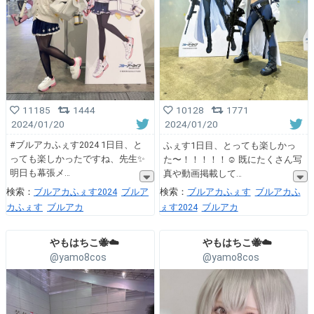
11185
1444
10128
1771
2024/01/20
2024/01/20
#ブルアカふぇす2024 1日目、と
ふぇす1日目、とっても楽しかっ
っても楽しかったですね、先生✨
た〜！！！！！☺️ 既にたくさん写
明日も幕張メ
真や動画掲載して
検索：
ブルアカふぇす2024
ブルア
検索：
ブルアカふぇす
ブルアカふ
カふぇす
ブルアカ
ぇす2024
ブルアカ
やもはちこ🐝☁️
やもはちこ🐝☁️
@yamo8cos
@yamo8cos