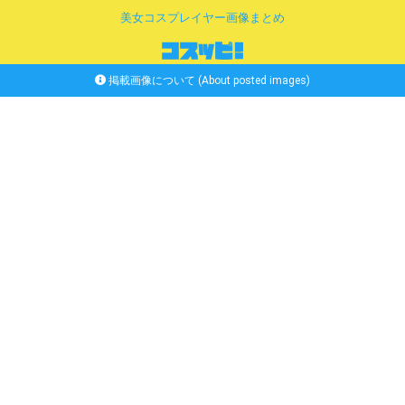
美女コスプレイヤー画像まとめ
掲載画像について (About posted images)