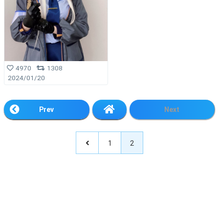
4970
1308
2024/01/20
Prev
Next
1
2