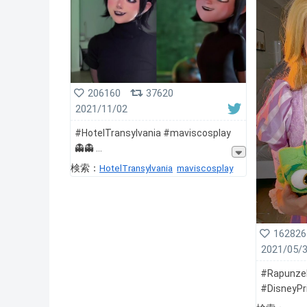
206160
37620
2021/11/02
#HotelTransylvania #maviscosplay
👻👻
検索：
HotelTransylvania
maviscosplay
162826
2021/05/
#Rapunzel
#DisneyPr