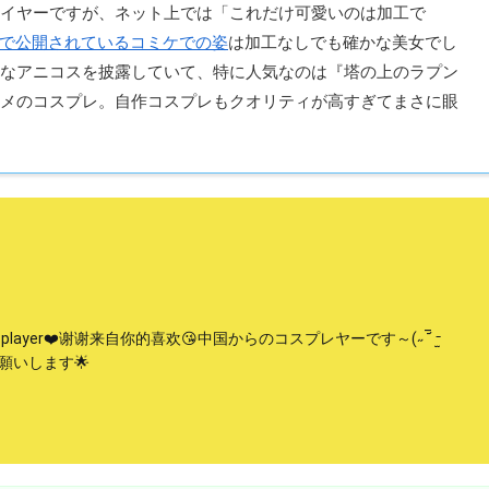
イヤーですが、ネット上では「これだけ可愛いのは加工で
ubeで公開されているコミケでの姿
は加工なしでも確かな美女でし
なアニコスを披露していて、特に人気なのは『塔の上のラプン
メのコスプレ。自作コスプレもクオリティが高すぎてまさに眼
player❤️谢谢来自你的喜欢😘中国からのコスプレヤーです～(˶‾᷄ ⁻̫
お願いします🌟