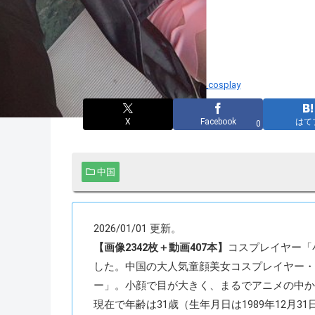
サムネイル引用：Twitter
@seeu_cosplay
X
Facebook
はて
0
中国
2026/01/01 更新。
【画像2342枚＋動画407本】
コスプレイヤー「小柔S
した。中国の大人気童顔美女コスプレイヤー・小
ー」。小顔で目が大きく、まるでアニメの中か
現在で年齢は31歳（生年月日は1989年12月3