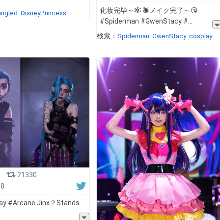
化妆完毕～🕸️ 🕷️メイク完了～😘
angled
DisneyPrincess
#Spiderman #GwenStacy #
検索：
Spiderman
GwenStacy
cosplay
21330
18
lay #Arcane Jinx？Stands