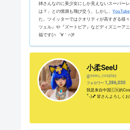
姉さんなのに美少女にしか見えないスーパーレ
は？」との憶測も飛び交う。しかし、
YouT
た。ツイッターではクオリティが高すぎる様々
ツェル』や『ズートピア』などディズニーアニ
福です(∩゜∀｀∩)!!
小柔SeeU
seeu_cosplay
@
1,286,030
フォロワー
我是来自中国🇨🇳的Cos
‾᷅˵)💕 皆さんよろしく