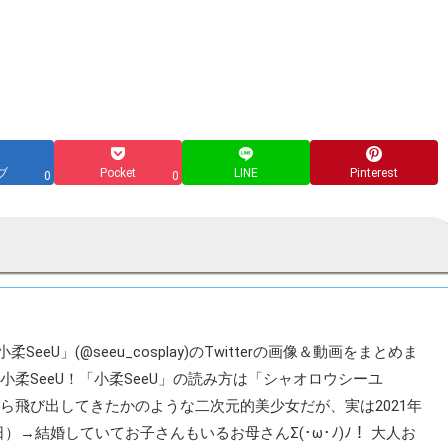
ブ
Pocket
LINE
Pinterest
0
0
eeU」(@seeu_cosplay)のTwitterの画像＆動画をまとめま
柔SeeU！「小柔SeeU」の読み方は「シャオロウシーユ
ら飛び出してきたかのような二次元的美少女だが、実は2021年
1日）→結婚していてお子さんもいるお母さんΣ(･ω･ﾉ)ﾉ！ 大人お