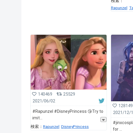
検索：
Rapunzel
T
140469
25529
2021/06/02
128149
#Rapunzel #DisneyPrincess 😘Try to
2021/12/
imit
#jinxcosp
検索：
Rapunzel
DisneyPrincess
for