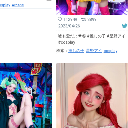
osplay
Arcane
112949
8899
2023/04/26
嘘も愛だよ💗😜 #推しの子 #星野アイ
#cosplay
検索：
推しの子
星野アイ
cosplay