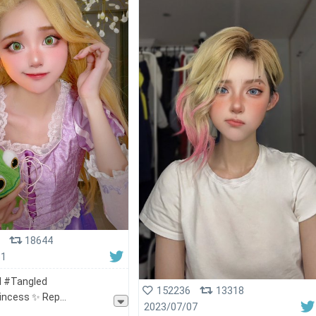
18644
31
 #Tangled
152236
13318
incess ✨ Rep
2023/07/07