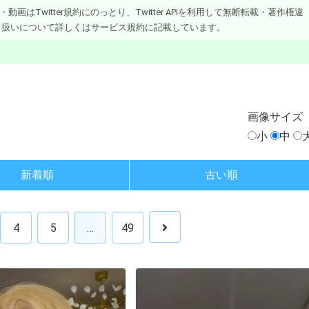
画はTwitter規約にのっとり、Twitter APIを利用して無断転載・著作権違
り扱いについて詳しくはサービス規約に記載しています。
画像
サイズ
小
中
新着順
古い順
4
5
…
49