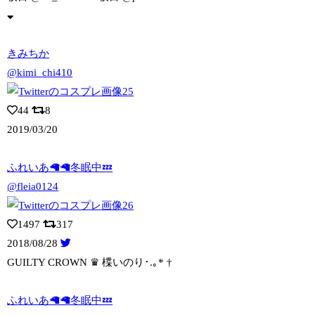
きみちか
@kimi_chi410
44
8
2019/03/20
ふれいあ🦙🦙冬眠中💤
@fleia0124
1497
317
2018/08/28
GUILTY CROWN ♛ 楪いのり･.｡* †
ふれいあ🦙🦙冬眠中💤