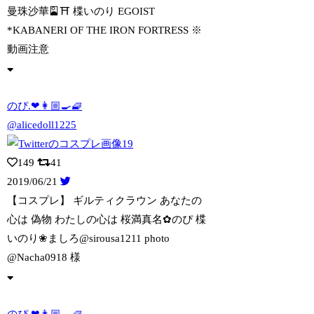
曼珠沙華🎴⛩ 楪いのり EGOIST
*KABANERI OF THE IRO
N FORTRESS ※
動画注意
のぴ.❤👩🏼‍🍳🧇
@alicedoll1225
149
41
2019/06/21
【コスプレ】 ギルティクラウン あなたの
心は
偽物 わたしの心は 桜満真名✿のぴ 楪
いのり❀ましろ@sirousa1211 photo
@Nacha0918 様