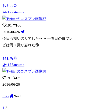
おもち🌻
@a177ateuma
191
30
2016/06/26
今日も楪いのりでした〜〜 一着目の白ワン
ピは写メ撮り忘れた😰
おもち🌻
@a177ateuma
191
30
2016/06/26
Prev
Next
1
2