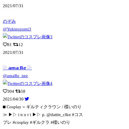
2021/07/31
のぞみ
@Yukinozomi3
81
12
2021/07/31
⿻ 𝗮𝗺𝗮:𝗥𝗲 ⿻
@amaRe_nee
304
58
2021/04/30
⬛︎ Cosplay ≪ ギルティクラウン / 楪いのり
≫ ▶︎▷
i n o r i ▶︎▷ p. @dattin_clkn #コス
プレ #cosplay #ギルクラ #楪いのり