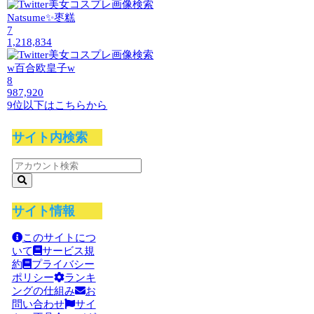
Natsume✨枣糕
7
1,218,834
w百合欧皇子w
8
987,920
9位以下はこちらから
サイト内検索
サイト情報
このサイトにつ
いて
サービス規
約
プライバシー
ポリシー
ランキ
ングの仕組み
お
問い合わせ
サイ