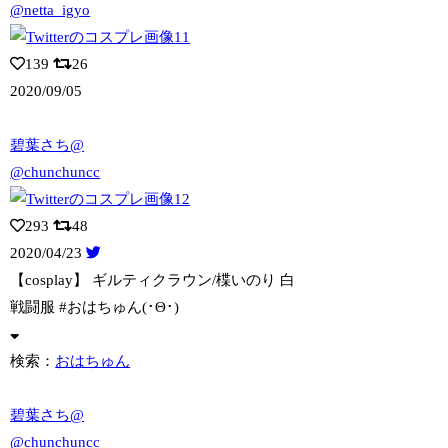
@netta_igyo
139
26
2020/09/05
碧葉さち@
@chunchuncc
293
48
2020/04/23
【cosplay】 ギルティクラウン/楪いのり 白
戦闘服 #おはちゅん(･Θ
･)
検索：
おはちゅん
碧葉さち@
@chunchuncc