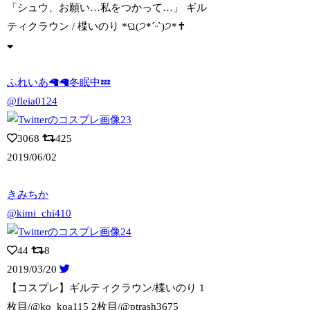
「シュウ、お願い…私をつかって…」 ギル
ティクラウン / 楪いのり *ଘ(੭*
ˊᵕˋ)੭*✝️
ふれいあ🦙🦙冬眠中💤
@fleia0124
3068
425
2019/06/02
きみちか
@kimi_chi410
44
8
2019/03/20
【コスプレ】ギルティクラウン/楪いのり 1
枚目/@ko_koa115 2枚目
/@ptrash3675