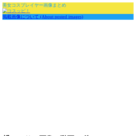
美女コスプレイヤー画像まとめ
掲載画像について (About posted images)