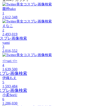
菌烨tako
1
2,612,348
えなこ
2
2,493,019
yami
3
2,016,552
𓆟uri 𓆟
4
1,639,500
伊織もえ
5
1,593,484
小柔SeeU
6
1,286,030