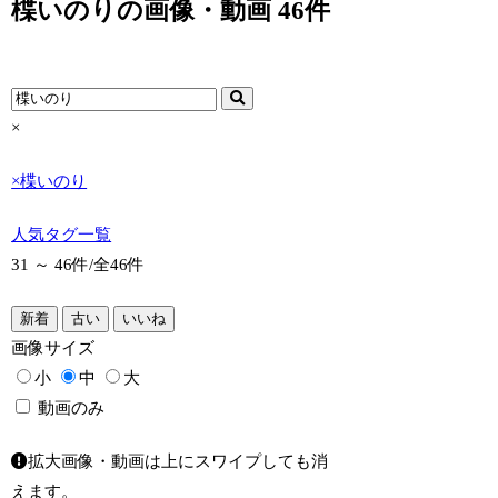
楪いのりの画像・動画 46件
×
×
楪いのり
人気タグ一覧
31 ～ 46件/
全46件
新着
古い
いいね
画像
サイズ
小
中
大
動画のみ
拡大画像・動画は上にスワイプしても消
えます。