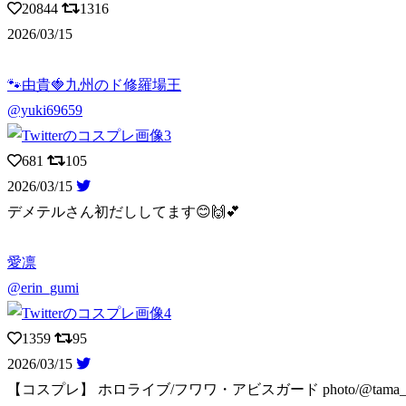
20844
1316
2026/03/15
🐾由貴🍓九州のド修羅場王
@yuki69659
681
105
2026/03/15
デメテルさん初だししてます😊🙌💕
愛凛
@erin_gumi
1359
95
2026/03/15
【コスプレ】 ホロライブ/フワワ・アビスガード photo/@tama_