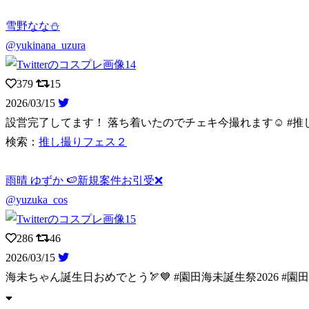
雪野なな⛄️
@yukinana_uzura
379
15
2026/03/15
設営完了してます！ 落ち着いたのでチェキ今撮れます☺️ #
検索：
推し撮りフェス２
雨晴 ゆずか 🍉新規案件お引受❌
@yuzuka_cos
286
46
2026/03/15
海未ちゃん誕生日おめでとう🏹💙 #園田海未誕生祭2026 #園