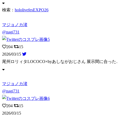
検索：
hololivefesEXPO26
マジョノカ渚
@nagi731
204
15
2026/03/15
尾州ロリィタLOCOCO×byあしながおじさん 展示間に合った
マジョノカ渚
@nagi731
204
15
2026/03/15