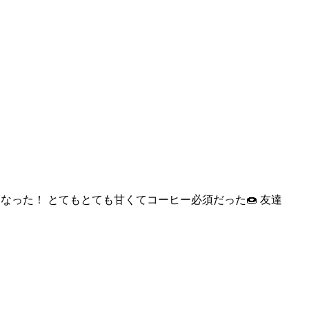
なった！ とてもとて
も甘くてコーヒー必須だった🍩 友達