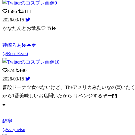
1586
111
2026/03/15
かなたんとお散歩♡ ☃️💫
荏崎ろあ💫🚗💙
@Roa_Ezaki
874
40
2026/03/15
普段ドーナツ食べないけど、Theアメリカみたいなの買いたく
から1番美味しいお店聞いたから リベンジするぞー🙌
絲🕸️
@ss_yuetsu