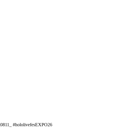
081
1_ #hololivefesEXPO26