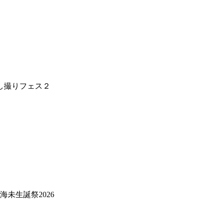
推し撮りフェス２
田海未生誕祭202
6