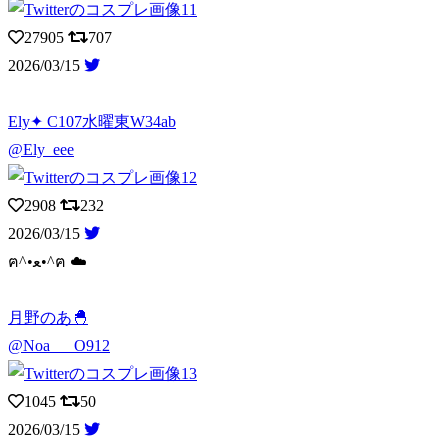
27905
707
2026/03/15
Ely✦ C107水曜東W34ab
@Ely_eee
2908
232
2026/03/15
ฅ^•ﻌ•^ฅ ☁️
月野のあ🐣
@Noa___O912
1045
50
2026/03/15