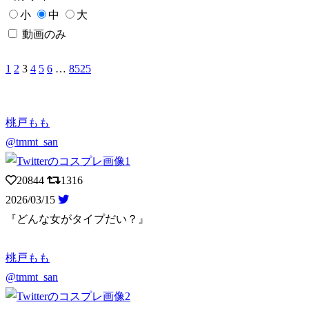
小
中
大
動画のみ
1
2
3
4
5
6
…
8525
桃戸もも
@tmmt_san
20844
1316
2026/03/15
『どんな女がタイプだい？』
桃戸もも
@tmmt_san