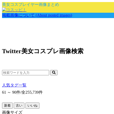
美女コスプレイヤー画像まとめ
掲載画像について (About posted images)
Twitter美女コスプレ画像検索
人気タグ一覧
61 ～ 90件/
全255,739件
新着
古い
いいね
画像
サイズ