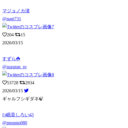
マジョノカ渚
@nagi731
204
15
2026/03/15
すずら☘️
@suzuran_ro
53728
2934
2026/03/15
ギャルフシギダネ🍃
꒰ঌ眠音しろい໒꒱
@pnopno080