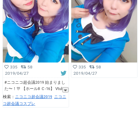
335
58
335
58
2019/04/27
2019/04/27
#ニコニコ超会議2019 始まりまし
た〜！🎊 【ホール8 Ｃ-16】 Vtub
検索：
ニコニコ超会議2019
ニコニ
コ超会議コスプレ