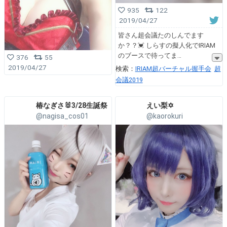
935
122
2019/04/27
皆さん超会議たのしんでます
か？？💓 しらすの擬人化でIRIAM
のブースで待ってま
376
55
2019/04/27
検索：
IRIAM超バーチャル握手会
超
会議2019
椿なぎさ🐰3/28生誕祭
えい梨✡️
@nagisa_cos01
@kaorokuri