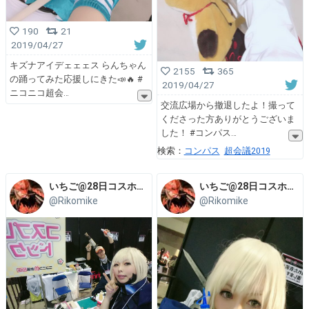
190
21
2019/04/27
キズナアイデェェェス らんちゃん
2155
365
の踊ってみた応援しにきた📣🔥 #
2019/04/27
ニコニコ超会
交流広場から撤退したよ！撮って
くださった方ありがとうございま
した！ #コンパス
検索：
コンパス
超会議2019
いちご@28日コスホリ31日コミケ南ア17a
いちご@28日コスホリ31日コミケ南ア17a
@Rikomike
@Rikomike