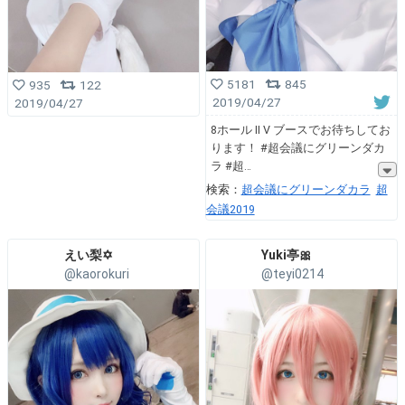
5181
845
935
122
2019/04/27
2019/04/27
8ホール Ⅱ Ⅴ ブースでお待ちしてお
ります！ #超会議にグリーンダカ
ラ #超
検索：
超会議にグリーンダカラ
超
会議2019
えい梨✡️
Yuki亭🎀
@kaorokuri
@teyi0214