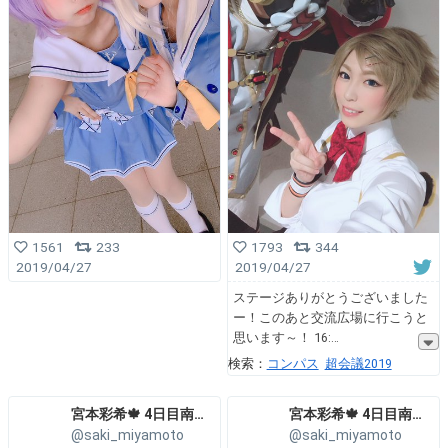
1561
233
1793
344
2019/04/27
2019/04/27
ステージありがとうございました
ー！このあと交流広場に行こうと
思います～！ 16:
検索：
コンパス
超会議2019
宮本彩希🍁 4日目南ア-06ab
宮本彩希🍁 4日目南ア-06ab
@saki_miyamoto
@saki_miyamoto