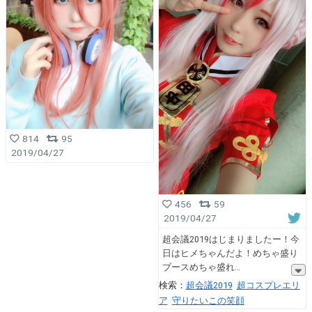
814
95
2019/04/27
456
59
2019/04/27
超会議2019はじまりましたー！今
日はヒメちゃんだよ！めちゃ盛り
ブースめちゃ盛れ
検索：
超会議2019
超コスプレエリ
ア
守りたいこの笑顔