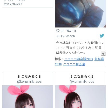
2019/04/27
95
13
2019/04/26
色々準備してたらこんな時間にぃ
ぃぃぃ 寝ます！おやすみ！ 明日
は幕張メッセ9ホー
検索：
ニコニコ超会議2019
超会議
2019
ニコニコ超会議
🍼 こなみるく🍼
🍼 こなみるく🍼
@konamilk_cos
@konamilk_cos