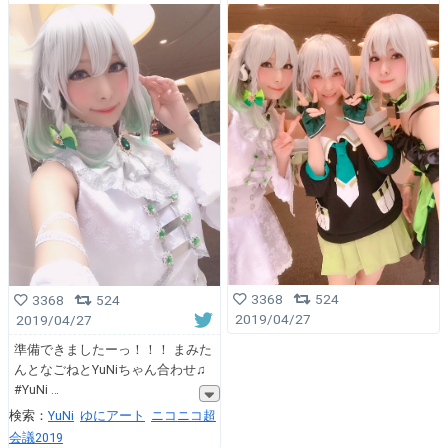
3368
524
3368
524
2019/04/27
2019/04/27
準備できましたーっ！！！ まみた
んとなごねとYuNiちゃん合わせ♫
#YuNi
検索：
YuNi
ゆにアート
ニコニコ超
会議2019