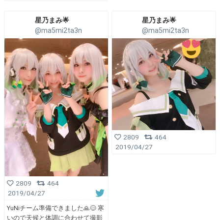
星乃まみ🌟
星乃まみ🌟
@ma5mi2ta3n
@ma5mi2ta3n
2809
464
2019/04/27
2809
464
2019/04/27
YuNiチーム準備できました🙏😊 寒
いので天候と体調に合わせて撮影