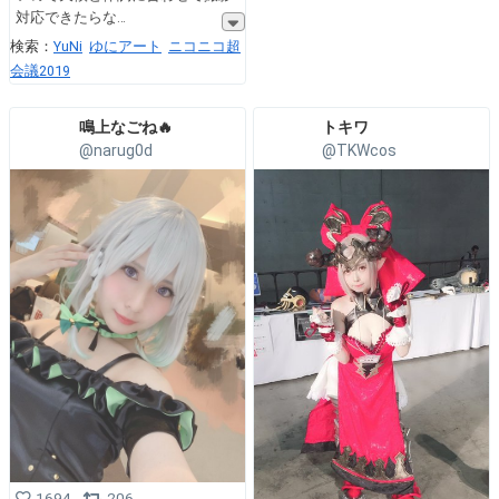
対応できたらな
検索：
YuNi
ゆにアート
ニコニコ超
会議2019
鳴上なごね🔥
トキワ
@narug0d
@TKWcos
1694
206