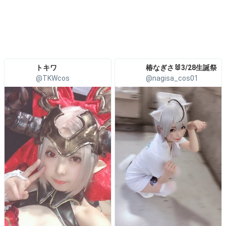
トキワ
椿なぎさ🐰3/28生誕祭
@TKWcos
@nagisa_cos01