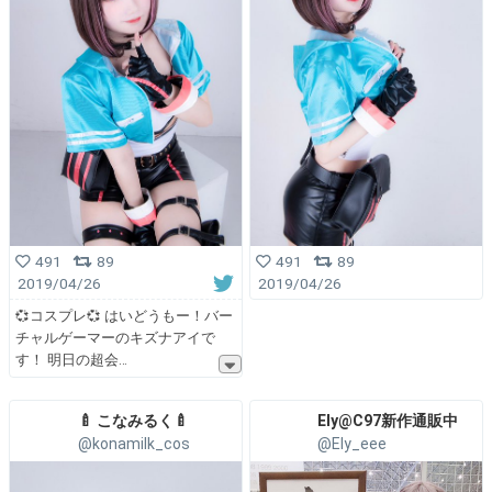
491
89
491
89
2019/04/26
2019/04/26
💞コスプレ💞 はいどうもー！バー
チャルゲーマーのキズナアイで
す！ 明日の超会
🍼 こなみるく🍼
Ely@C97新作通販中
@konamilk_cos
@Ely_eee