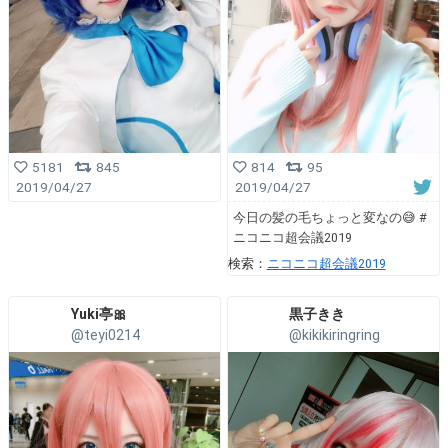
5181
845
814
95
2019/04/27
2019/04/27
今日の髪の毛ちょっと変なの😅 #
ニコニコ超会議2019
検索：
ニコニコ超会議2019
Yuki亭🎀
黒子きき
@teyi0214
@kikikiringring