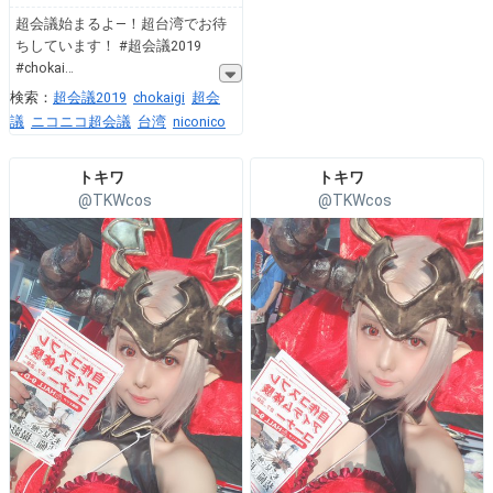
超会議始まるよ—！超台湾でお待
ちしています！ #超会議2019
#chokai
検索：
超会議2019
chokaigi
超会
議
ニコニコ超会議
台湾
niconico
トキワ
トキワ
@TKWcos
@TKWcos