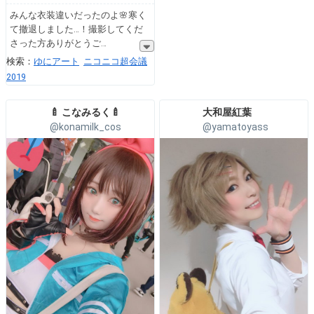
みんな衣装違いだったのよ🌸寒く
て撤退しました…！撮影してくだ
さった方ありがとうご
検索：
ゆにアート
ニコニコ超会議
2019
🍼 こなみるく🍼
大和屋紅葉
@konamilk_cos
@yamatoyass