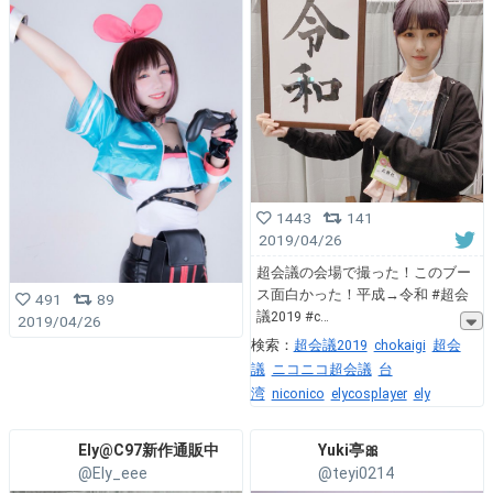
1443
141
2019/04/26
超会議の会場で撮った！このブー
ス面白かった！平成→令和 #超会
491
89
議2019 #c
2019/04/26
検索：
超会議2019
chokaigi
超会
議
ニコニコ超会議
台
湾
niconico
elycosplayer
ely
Ely@C97新作通販中
Yuki亭🎀
@Ely_eee
@teyi0214