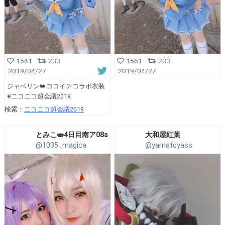
1561
233
1561
233
2019/04/27
2019/04/27
ジャベリン👑ココイチコラボ衣装
#ニコニコ超会議2019
検索：
ニコニコ超会議2019
とみこ🍣4日目南ア08a
大和屋紅葉
@1035_magica
@yamatoyass