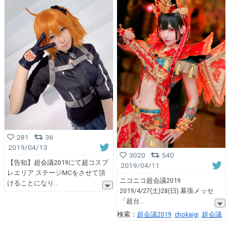
281
36
2019/04/13
3020
540
【告知】超会議2019にて超コスプ
2019/04/11
レエリア ステージMCをさせて頂
ニコニコ超会議2019
けることになり
2019/4/27(土)28(日) 幕張メッセ
「超台
検索：
超会議2019
chokaigi
超会議