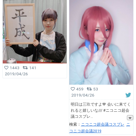
1443
141
2019/04/26
459
53
2019/04/26
明日は三玖ですよ💙 会いに来てく
れると嬉しいな/// #ニコニコ超会
議コスプレ
検索：
ニコニコ超会議コスプレ
ニ
コニコ超会議2019