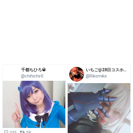
千都ちひろ🥃
いちご@28日コスホリ31日コミケ南ア17a
@chihichir0
@Rikomike
335
58