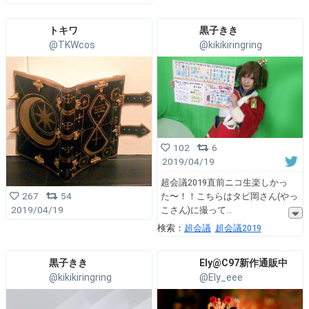
トキワ
黒子きき
@TKWcos
@kikikiringring
102
6
2019/04/19
超会議2019直前ニコ生楽しかっ
267
54
た〜！！こちらはタピ岡さん(やっ
2019/04/19
こさん)に撮って
検索：
超会議
超会議2019
黒子きき
Ely@C97新作通販中
@kikikiringring
@Ely_eee