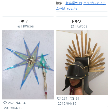
検索：
超会議2019
コスプレアイテ
ム体験
cos_item
トキワ
トキワ
@TKWcos
@TKWcos
267
54
267
54
2019/04/19
2019/04/19