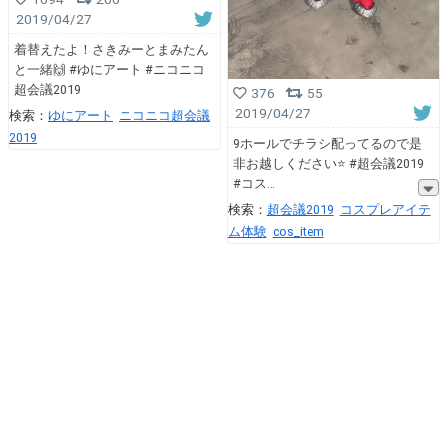
2019/04/27
着替えたよ！さきみーとまみたん
と一緒🙌 #ゆにアート #ニコニコ
超会議2019
376
55
2019/04/27
検索：
ゆにアート
ニコニコ超会議
2019
9ホールでチラシ配ってるので是
非お越しください⭐️ #超会議2019
#コス
検索：
超会議2019
コスプレアイテ
ム体験
cos_item