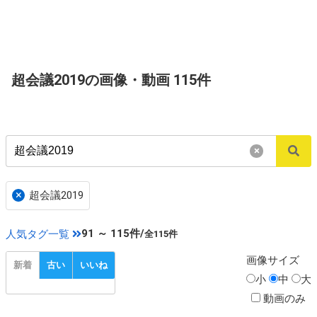
超会議2019の画像・動画 115件
×
×
超会議2019
91 ～ 115件/
人気タグ一覧
全115件
画像
サイズ
新着
古い
いいね
小
中
大
動画のみ