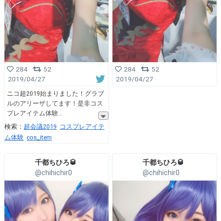
284
52
284
52
2019/04/27
2019/04/27
ニコ超2019始まりました！グラブ
ルのアリーザしてます！是非コス
プレアイテム体験
検索：
超会議2019
コスプレアイテ
ム体験
cos_item
千都ちひろ🥃
千都ちひろ🥃
@chihichir0
@chihichir0