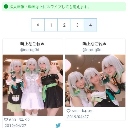
拡大画像・動画は上にスワイプしても消えます。
1
2
3
4
鳴上なごね🔥
鳴上なごね🔥
@narug0d
@narug0d
633
92
2019/04/27
633
92
2019/04/27