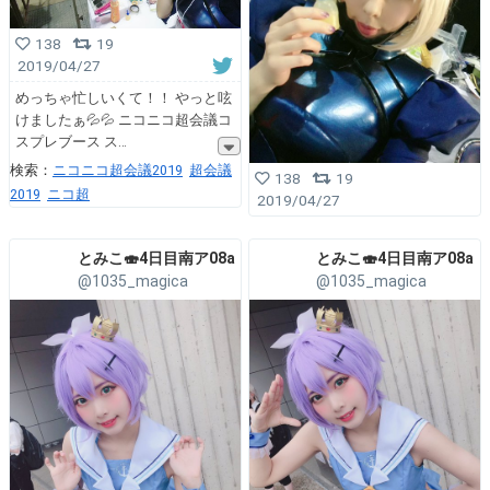
138
19
2019/04/27
めっちゃ忙しいくて！！ やっと呟
けましたぁ💦💦 ニコニコ超会議コ
スプレブース ス
検索：
ニコニコ超会議2019
超会議
138
19
2019
ニコ超
2019/04/27
とみこ🍣4日目南ア08a
とみこ🍣4日目南ア08a
@1035_magica
@1035_magica